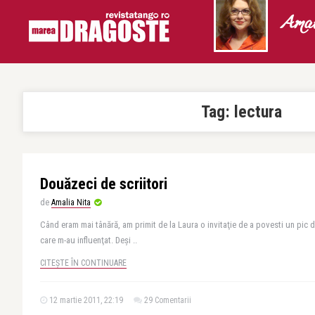
Amal
Tag:
lectura
Douăzeci de scriitori
de
Amalia Nita
Când eram mai tânără, am primit de la Laura o invitaţie de a povesti un pic de
care m-au influenţat. Deşi ..
CITEȘTE ÎN CONTINUARE
12 martie 2011, 22:19
29 Comentarii