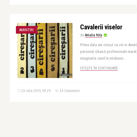
Cavalerii viselor
AMINTIRI
de
Amalia Nita
Prima data am crezut ca vin in Ameri
personal izbanzi profesionale marete
imaginatia cand le intalnesc ..
CITEȘTE ÎN CONTINUARE
23 iulie 2010, 09:29
34 Comentarii