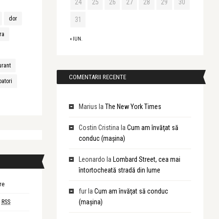
24
25
26
27
28
29
30
dor
31
ra
« IUN.
urant
COMENTARII RECENTE
batori
Marius
la
The New York Times
Costin Cristina
la
Cum am învăţat să
conduc (maşina)
Leonardo
la
Lombard Street, cea mai
întortocheată stradă din lume
re
fur
la
Cum am învăţat să conduc
(maşina)
i
RSS