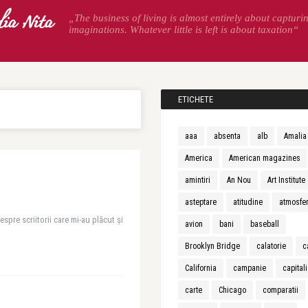
ia Nita
„The business of living is almost entirely about capturi
imaginations. Whatever little is left is about taxation“
ETICHETE
aaa
absenta
alb
Amalia
America
American magazines
amintiri
An Nou
Art Institute
asteptare
atitudine
atmosfe
spre scriitorii care mi-au plăcut şi
avion
bani
baseball
Brooklyn Bridge
calatorie
c
California
campanie
capital
carte
Chicago
comparatii