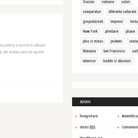
Craciun
culinare
culori
cumparaturi
diferente culturale
gospodaresti
Impresii
lectu
New York
plimbare
ploaie
plus si minus
prieteni
resta
ca pentru a inscrie in rabojul
Romania
San Francisco
sar
, din acelea care imi aprind
televizor
traditii si obiceiuri
ADMIN
Înregistrare
Autentifica
Intrări
RSS
Comentari