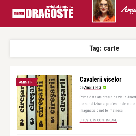
Amal
Tag:
carte
Cavalerii viselor
AMINTIRI
de
Amalia Nita
Prima data am crezut ca vin in Ameri
personal izbanzi profesionale marete
imaginatia cand le intalnesc ..
CITEȘTE ÎN CONTINUARE