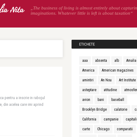
ia Nita
„The business of living is almost entirely about capturi
imaginations. Whatever little is left is about taxation“
ETICHETE
aaa
absenta
alb
Amalia
America
American magazines
amintiri
An Nou
Art Institute
asteptare
atitudine
atmosfe
ca pentru a inscrie in rabojul
avion
bani
baseball
, din acelea care imi aprind
Brooklyn Bridge
calatorie
c
California
campanie
capital
carte
Chicago
comparatii