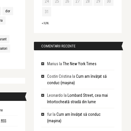
24
25
26
27
28
29
30
dor
31
ra
« IUN.
urant
COMENTARII RECENTE
batori
Marius
la
The New York Times
Costin Cristina
la
Cum am învăţat să
conduc (maşina)
Leonardo
la
Lombard Street, cea mai
întortocheată stradă din lume
re
fur
la
Cum am învăţat să conduc
(maşina)
i
RSS