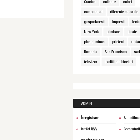
Craciun
culinare
culori
cumparaturi
diferente culturale
gospodaresti
Impresii
lectu
New York
plimbare
ploaie
plus si minus
prieteni
resta
Romania
San Francisco
sar
televizor
traditii si obiceiuri
ADMIN
Înregistrare
Autentifica
Intrări
RSS
Comentari