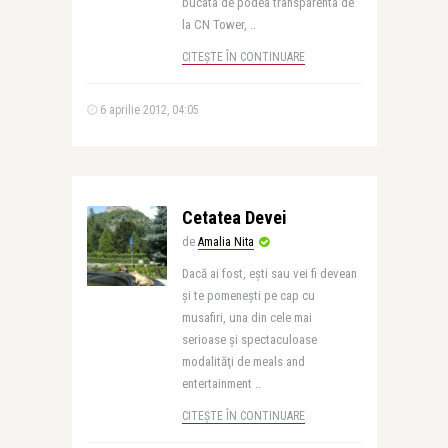
bucata de podea transparenta de
la CN Tower, ..
CITEȘTE ÎN CONTINUARE
6 aprilie 2012, 04:05
Cetatea Devei
de
Amalia Nita
Dacă ai fost, eşti sau vei fi devean
şi te pomeneşti pe cap cu
musafiri, una din cele mai
serioase şi spectaculoase
modalităţi de meals and
entertainment ..
CITEȘTE ÎN CONTINUARE