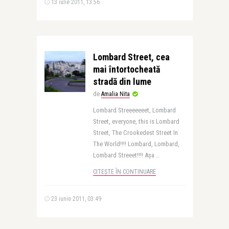
13 iulie 2011, 13:56
Lombard Street, cea
mai întortocheată
stradă din lume
de
Amalia Nita
Lombard Streeeeeeet, Lombard
Street, everyone, this is Lombard
Street, The Crookedest Street In
The World!!!! Lombard, Lombard,
Lombard Streeet!!!! Aşa ..
CITEȘTE ÎN CONTINUARE
23 iunie 2011, 03:49