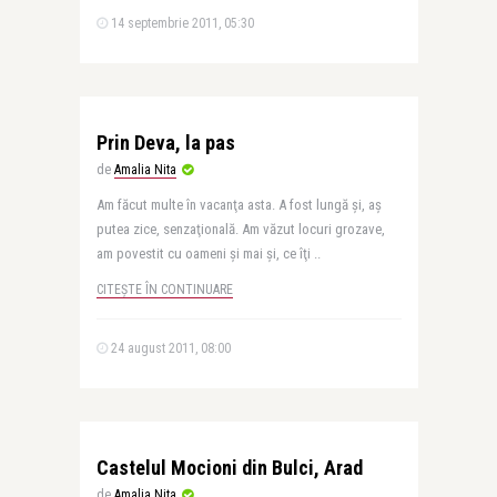
14 septembrie 2011, 05:30
Prin Deva, la pas
de
Amalia Nita
Am făcut multe în vacanţa asta. A fost lungă şi, aş
putea zice, senzaţională. Am văzut locuri grozave,
am povestit cu oameni şi mai şi, ce îţi ..
CITEȘTE ÎN CONTINUARE
24 august 2011, 08:00
Castelul Mocioni din Bulci, Arad
de
Amalia Nita