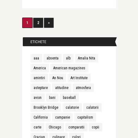
1
2
»
ETICHETE
aaa
absenta
alb
Amalia Nita
America
American magazines
amintiri
An Nou
Art Institute
asteptare
atitudine
atmosfera
avion
bani
baseball
Brooklyn Bridge
calatorie
calatorii
California
campanie
capitalism
carte
Chicago
comparatii
copii
Craciun
culinare
culori