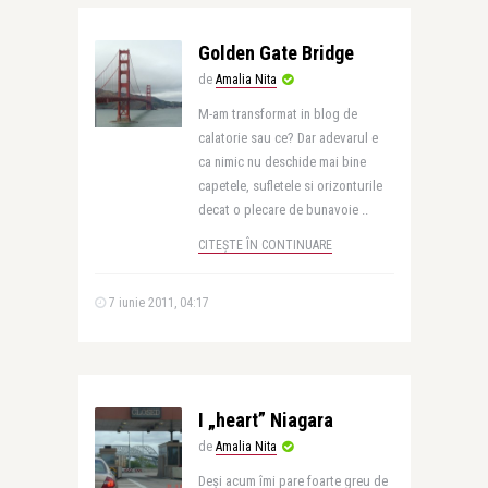
Golden Gate Bridge
de
Amalia Nita
M-am transformat in blog de
calatorie sau ce? Dar adevarul e
ca nimic nu deschide mai bine
capetele, sufletele si orizonturile
decat o plecare de bunavoie ..
CITEȘTE ÎN CONTINUARE
7 iunie 2011, 04:17
I „heart” Niagara
de
Amalia Nita
Deşi acum îmi pare foarte greu de