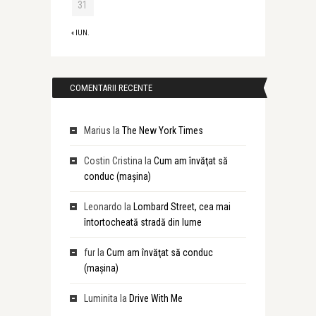
31
« IUN.
COMENTARII RECENTE
Marius
la
The New York Times
Costin Cristina
la
Cum am învăţat să
conduc (maşina)
Leonardo
la
Lombard Street, cea mai
întortocheată stradă din lume
fur
la
Cum am învăţat să conduc
(maşina)
Luminita
la
Drive With Me