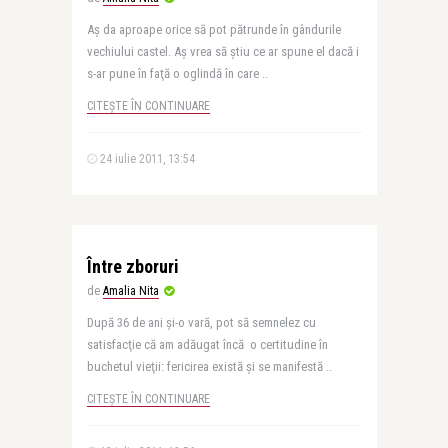
Aş da aproape orice să pot pătrunde în gândurile
vechiului castel. Aş vrea să ştiu ce ar spune el dacă i
s-ar pune în faţă o oglindă în care ..
CITEȘTE ÎN CONTINUARE
24 iulie 2011, 13:54
Între zboruri
de
Amalia Nita
După 36 de ani şi-o vară, pot să semnelez cu
satisfacţie că am adăugat încă o certitudine în
buchetul vieţii: fericirea există şi se manifestă ..
CITEȘTE ÎN CONTINUARE