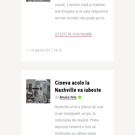
crezut, a existat viaţă şi înaintea
erei blogului şi în viaţa respectivă
am mai circulat câte puţin pe ici,
..
CITEȘTE ÎN CONTINUARE
14 aprilie 2011, 16:15
Cineva acolo la
Nashville va iubeste
de
Amalia Nita
Nashville-ul mi-a plăcut de cum
m-am desţepenit un pic, la
coborârea din maşină. Prima
impresie terestră a fost un
Starbucks cu câteva mese