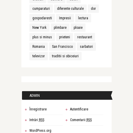
cumparaturi
diferente culturale
dor
gospodaresti
Impresii
lectura
New York
plimbare
ploaie
plus si minus
prieteni
restaurant
Romania
San Francisco
sarbatori
televizor
traditii si obiceiuri
ADMIN
Înregistrare
Autentificare
Intrări
RSS
Comentarii
RSS
WordPress.org