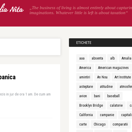
ia Nita
„The business of living is almost entirely about capturi
imaginations. Whatever little is left is about taxation“
ETICHETE
aaa
absenta
alb
Amalia
America
American magazines
panica
amintiri
An Nou
Art Institute
asteptare
atitudine
atmosfe
cis in jur de ora 1 am. De cum am
avion
bani
baseball
Brooklyn Bridge
calatorie
c
California
campanie
capital
carte
Chicago
comparatii