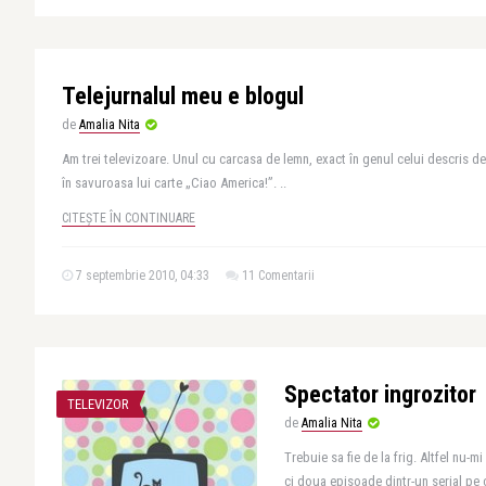
Telejurnalul meu e blogul
de
Amalia Nita
Am trei televizoare. Unul cu carcasa de lemn, exact în genul celui descris de
în savuroasa lui carte „Ciao America!”. ..
CITEȘTE ÎN CONTINUARE
7 septembrie 2010, 04:33
11 Comentarii
Spectator ingrozitor
TELEVIZOR
de
Amalia Nita
Trebuie sa fie de la frig. Altfel nu-m
ci doua episoade dintr-un serial pe c