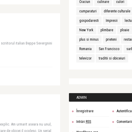
Craciun
culinare
culori
cumparaturi
diferente culturale
gospodaresti
Impresii
lectu
New York
plimbare
ploaie
plus si minus
prieteni
resta
 scriitorul italian Beppe Severgnini
Romania
San Francisco
sar
televizor
traditii si obiceiuri
ADMIN
Înregistrare
Autentifica
Intrări
RSS
Comentari
i explic. Am urmarit aseara nu unul,
are de obicei il ocolesc. Un serial