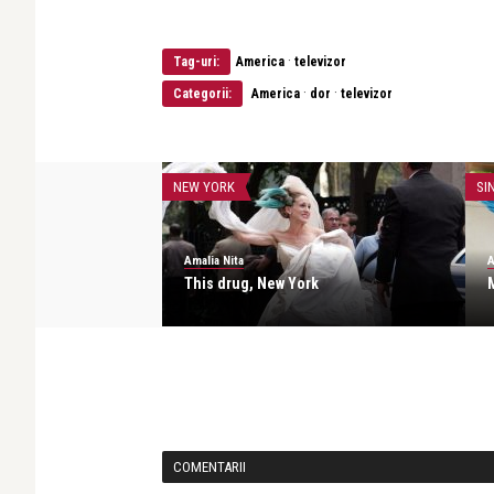
·
Tag-uri:
America
televizor
·
·
Categorii:
America
dor
televizor
NEW YORK
SI
Amalia Nita
A
rk (2)
This drug, New York
COMENTARII