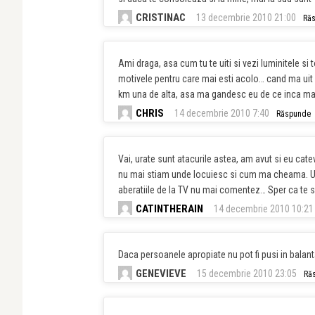
CRISTINAC
13 decembrie 2010 21:00
Ră
Ami draga, asa cum tu te uiti si vezi luminitele si 
motivele pentru care mai esti acolo… cand ma uit e
km una de alta, asa ma gandesc eu de ce inca mai
CHRIS
14 decembrie 2010 7:40
Răspunde
Vai, urate sunt atacurile astea, am avut si eu cate
nu mai stiam unde locuiesc si cum ma cheama. Un 
aberatiile de la TV nu mai comentez… Sper ca te 
CATINTHERAIN
14 decembrie 2010 10:21
Daca persoanele apropiate nu pot fi pusi in balant
GENEVIEVE
15 decembrie 2010 23:05
Ră