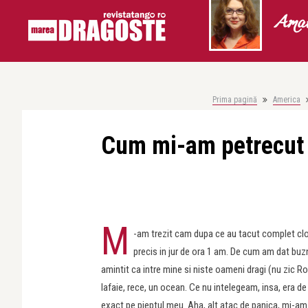
Amal
Prima pagină
America
Cum mi-am petrecut c
M
-am trezit cam dupa ce au tacut complet clo
precis in jur de ora 1 am. De cum am dat buz
amintit ca intre mine si niste oameni dragi (nu zic 
lafaie, rece, un ocean. Ce nu intelegeam, insa, era de
exact pe pieptul meu. Aha, alt atac de panica, mi-a