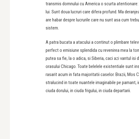
transmis domnului cu America o scurta atentionare: 
lui. Sunt doua lucruri care difera profund. Ma deranje
are habar despre lucrurile care nu sunt asa cum trebui
sistem.
A patra bucata a atacului a continut o plimbare tele
perfect o emisiune splendida cu revenirea mea la ton
putea sa fie, la o adica, si Siberia, caci azi vantul i
orasului Chicago. Toate belelele existentiale sunt 
rasarit acum in fata majoritatii caselor. Brazii, Mos C
stralucind in toate nuantele imaginabile pe pamant, imi
ciuda dorului, in ciuda frigului, in ciuda departarii.