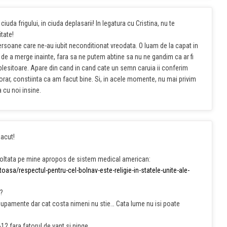
iuda frigului, in ciuda deplasarii! In legatura cu Cristina, nu te
itate!
rsoane care ne-au iubit neconditionat vreodata. O luam de la capat in
i, de a merge inainte, fara sa ne putem abtine sa nu ne gandim ca ar fi
oplesitoare. Apare din cand in cand cate un semn caruia ii conferim
ar, constiinta ca am facut bine. Si, in acele momente, nu mai privim
 cu noi insine.
 acut!
evoltata pe mine apropos de sistem medical american:
atoasa/respectul-pentru-cel-bolnav-este-religie-in-statele-unite-ale-
 ?
equpamente dar cat costa nimeni nu stie… Cata lume nu isi poate
-12 fara fatorul de vant si ninge…