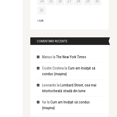
24
25
26
27
28
29
30
31
« IUN.
COMENTARII RECENTE
Marius
la
The New York Times
Costin Cristina
la
Cum am învăţat să
conduc (maşina)
Leonardo
la
Lombard Street, cea mai
întortocheată stradă din lume
fur
la
Cum am învăţat să conduc
(maşina)