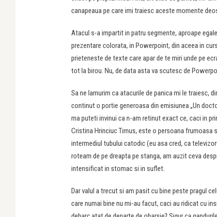
canapeaua pe care imi traiesc aceste momente deoseb
Atacul s-a impartit in patru segmente, aproape egale.
prezentare colorata, in Powerpoint, din aceea in curs
prieteneste de texte care apar de te miri unde pe ecra
tot la birou. Nu, de data asta va scutesc de Powerpoi
Sa ne lamurim ca atacurile de panica mi le traiesc, di
continut o portie generoasa din emisiunea „Un docto
ma puteti invinui ca n-am retinut exact ce, caci in p
Cristina Hrinciuc Timus, este o persoana frumoasa si d
intermediul tubului catodic (eu asa cred, ca televizor
roteam de pe dreapta pe stanga, am auzit ceva despre 
intensificat in stomac si in suflet.
Dar valul a trecut si am pasit cu bine peste pragul ce
care numai bine nu mi-au facut, caci au ridicat cu ins
debarc atat de departe de obarsie? Sigur ca gandurile 