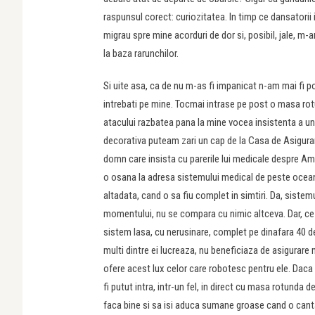
raspunsul corect: curiozitatea. In timp ce dansatorii is
migrau spre mine acorduri de dor si, posibil, jale, m
la baza rarunchilor.
Si uite asa, ca de nu m-as fi impanicat n-am mai fi pov
intrebati pe mine. Tocmai intrase pe post o masa rot
atacului razbatea pana la mine vocea insistenta a unei
decorativa puteam zari un cap de la Casa de Asigurar
domn care insista cu parerile lui medicale despre Amer
o osana la adresa sistemului medical de peste ocean
altadata, cand o sa fiu complet in simtiri. Da, sistem
momentului, nu se compara cu nimic altceva. Dar, ce
sistem lasa, cu nerusinare, complet pe dinafara 40 d
multi dintre ei lucreaza, nu beneficiaza de asigurare
ofere acest lux celor care robotesc pentru ele. Daca 
fi putut intra, intr-un fel, in direct cu masa rotunda
faca bine si sa isi aduca sumane groase cand o canta,