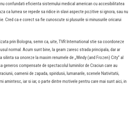
nu confundati eficienta sistemului medical american cu accesibilitatea
aza ca lumea se repede sa ridice in slavi aspecte pozitive si ignora, sau nu
e. Cred ca e corect sa fie cunoscute si plusurile si minusurile oricarui
vizata prin Bologna, semn ca, uite, TVR International stie sa coordoneze
usul normal. Acum sunt bine, la geam zaresc strada principala, dar ar
si da silinta sa onoreze la maxim renumele de „Windy (and Frozen) City” al
insa generos compensate de spectacolul luminilor de Craciun care au
raciunii, oamenii de zapada, spiridusii, lumanarile, scenele Nativitatii,
 amintesc, iar si iar, o parte dintre motivele pentru care mai sunt aici, in