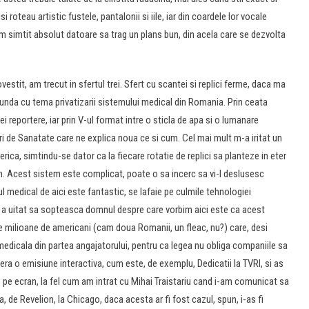
i roteau artistic fustele, pantalonii si iile, iar din coardele lor vocale
-am simtit absolut datoare sa trag un plans bun, din acela care se dezvolta
estit, am trecut in sfertul trei. Sfert cu scantei si replici ferme, daca ma
unda cu tema privatizarii sistemului medical din Romania. Prin ceata
 reportere, iar prin V-ul format intre o sticla de apa si o lumanare
i de Sanatate care ne explica noua ce si cum. Cel mai mult m-a iritat un
ica, simtindu-se dator ca la fiecare rotatie de replici sa planteze in eter
. Acest sistem este complicat, poate o sa incerc sa vi-l deslusesc
ul medical de aici este fantastic, se lafaie pe culmile tehnologiei
 a uitat sa sopteasca domnul despre care vorbim aici este ca acest
e milioane de americani (cam doua Romanii, un fleac, nu?) care, desi
 medicala din partea angajatorului, pentru ca legea nu obliga companiile sa
era o emisiune interactiva, cum este, de exemplu, Dedicatii la TVRI, si as
 de pe ecran, la fel cum am intrat cu Mihai Traistariu cand i-am comunicat sa
 de Revelion, la Chicago, daca acesta ar fi fost cazul, spun, i-as fi