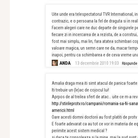
Uite unde era telespectatorul TVR International, in c
contrazic, e o persoana la fel de draguta si in real
Facem alegeri care ne duc departe de singurele pe
fiecare zi in incercarea de a rezista, de a constru
fost mai simplu, mai lin, fara atatea schimbari c
valoare magica, un semn care ne da, macar tempor
inapoi, pentru ca schimbarea e de ceva vreme una
ANDA
13 decembrie 2010 19:03
Răspunde
Amalia draga mea iti simt atacul de panica foarte
Iti trebuie un (le)ac de cojocul lui!
Aprpos de al treilea sfert de atac… uite ce m-a r
http://stirileprotv.ro/campanii/romania-sa-fii-san
americii.html
Oare acesti domni doctorii au fost platiti de protv
E foarte adevarat ca au tot ce vor in materia de 
perimite acest sistem medical ?
si daca te consoleaza si la mine, mai la sud sunt 