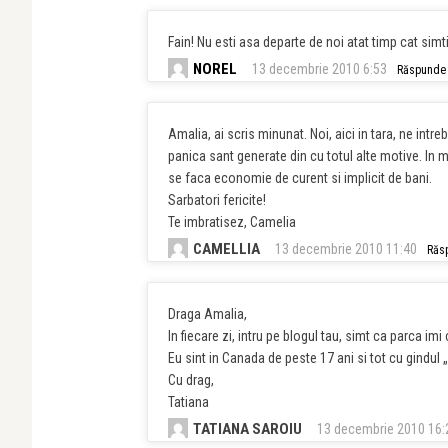
Fain! Nu esti asa departe de noi atat timp cat simti 
NOREL
13 decembrie 2010 6:53
Răspunde
Amalia, ai scris minunat. Noi, aici in tara, ne int
panica sant generate din cu totul alte motive. In m
se faca economie de curent si implicit de bani.
Sarbatori fericite!
Te imbratisez, Camelia
CAMELLIA
13 decembrie 2010 11:40
Răs
Draga Amalia,
In fiecare zi, intru pe blogul tau, simt ca parca imi
Eu sint in Canada de peste 17 ani si tot cu gindul
Cu drag,
Tatiana
TATIANA SAROIU
13 decembrie 2010 16: