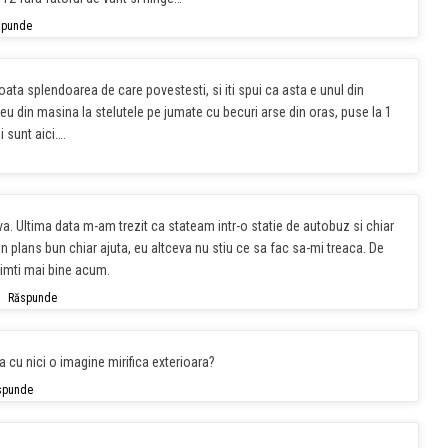
spunde
toata splendoarea de care povestesti, si iti spui ca asta e unul din
u din masina la stelutele pe jumate cu becuri arse din oras, puse la 1
 sunt aici….
va. Ultima data m-am trezit ca stateam intr-o statie de autobuz si chiar
plans bun chiar ajuta, eu altceva nu stiu ce sa fac sa-mi treaca. De
simti mai bine acum.
Răspunde
a cu nici o imagine mirifica exterioara?
spunde