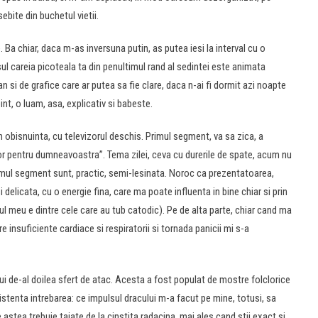
ite din buchetul vietii.
 Ba chiar, daca m-as inversuna putin, as putea iesi la interval cu o
ul careia picoteala ta din penultimul rand al sedintei este animata
n si de grafice care ar putea sa fie clare, daca n-ai fi dormit azi noapte
nt, o luam, asa, explicativ si babeste.
n obisnuinta, cu televizorul deschis. Primul segment, va sa zica, a
r pentru dumneavoastra”. Tema zilei, ceva cu durerile de spate, acum nu
rimul segment sunt, practic, semi-lesinata. Noroc ca prezentatoarea,
elicata, cu o energie fina, care ma poate influenta in bine chiar si prin
ul meu e dintre cele care au tub catodic). Pe de alta parte, chiar cand ma
insuficiente cardiace si respiratorii si tornada panicii mi s-a
lui de-al doilea sfert de atac. Acesta a fost populat de mostre folclorice
istenta intrebarea: ce impulsul dracului m-a facut pe mine, totusi, sa
astea trebuie taiate de la cinstita radacina, mai ales cand stii exact si