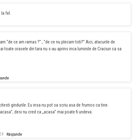
la fel.
rebam ”de ce am ramas ?” , ”de ce nu plecam toti?” Aici, atacurile de
ai toate orasele din tara nu s-au aprins inca luminile de Craciun ca sa
punde
 citesti gindurile. Eu insa nu pot sa scriu asa de frumos ca tine.
 „acasa”, desi nu cred ca „acasa” mai poate fi undeva.
24
Răspunde