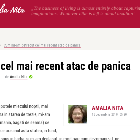
ia Nita
„The business of living is almost entirely about capturi
imaginations. Whatever little is left is about taxation“
Cum mi-am petrecut cel mai recent atac de panica
el mai recent atac de panica
de
Amalia Nita
potele miezului noptii, mai
AMALIA NITA
na in starea de trezie, mi-am
13 decembrie 2010, 05:20
Romania, bagati de seama) se
 ce oceanul asta statea, in fund,
m spus in barba, si m-am deplasat, in mod oarecum dezorganizat, pe