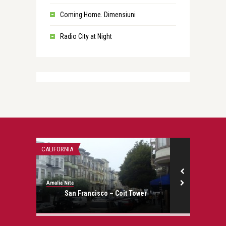
Coming Home. Dimensiuni
Radio City at Night
ween
CALIFORNIA
AMERICA
Amalia Nita
Amalia Nita
San Francisco – Coit Tower
Introducere f