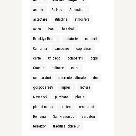
America
American magazines
amintiri
An Nou
Art Institute
asteptare
atitudine
atmosfera
avion
bani
baseball
Brooklyn Bridge
calatorie
calatorii
California
campanie
capitalism
carte
Chicago
comparatii
copii
Craciun
culinare
culori
cumparaturi
diferente culturale
dor
gospodaresti
Impresii
lectura
New York
plimbare
ploaie
plus si minus
prieteni
restaurant
Romania
San Francisco
sarbatori
televizor
traditii si obiceiuri