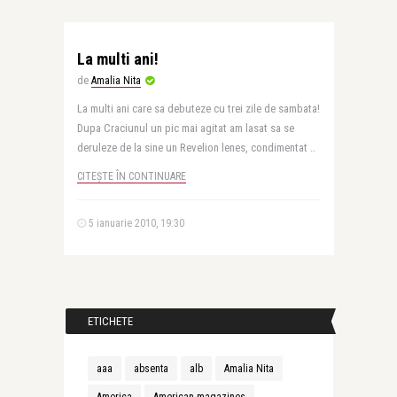
La multi ani!
de
Amalia Nita
La multi ani care sa debuteze cu trei zile de sambata!
Dupa Craciunul un pic mai agitat am lasat sa se
deruleze de la sine un Revelion lenes, condimentat ..
CITEȘTE ÎN CONTINUARE
5 ianuarie 2010, 19:30
ETICHETE
aaa
absenta
alb
Amalia Nita