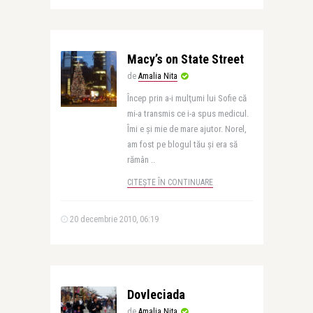
Macy’s on State Street
de
Amalia Nita
Încep prin a-i mulţumi lui Sofie că
mi-a transmis ce i-a spus medicul.
Îmi e şi mie de mare ajutor. Norel,
am fost pe blogul tău şi era să
rămân ..
CITEȘTE ÎN CONTINUARE
20 decembrie 2010, 06:19
Dovleciada
de
Amalia Nita