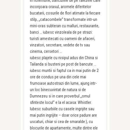
in noiembrie, bancutele de pe falezele care
inconjoara orasul, aromele diferitelor
bucatarii, cosurile de flori atirnate la fiecare
stilp, „catacombele” transformate intr-un
mini-oras subteran cu malluri, restaurante,
banci … iubesc vinzoleala de pe strazi:
turisti amestecati cu oameni de afaceri,
vinzatori, secretare, vedete de tv sau
cinema, cersetori …
iubesc plajele cu nisipul adus din China si
Tailanda si busteni pe post de bancute …
iubesc muntii si faptul ca in mai putin de 2
ore de condus pe una din cele mai
frumoase autostrazi din lume, ajung intr-
un loc binecuvintat de natura si de
Dumnezeu si in care proverbul „omul
sfinteste locul” e la el acasa: Whistler.
Iubesc suburbiile cu casele ingrijite sau
mai putin ingrijite – doar orice padure are
uscaturi, chiar si cea de smaralde:), cu
blocurile de apartamente, multe dintre ele