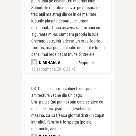
putin unul pe celalat…cu atat mai bine.
Suburbiile ma obsedeaza- pe masura ce
trec anii ma atrag din ce in ce mai tare
locurile plasate departe de lumea
dezlantuita. Daca as avea destui bani cu
siguranta mi-as cumpara propria insula.
Chicago este, intr-adevar, un oras foarte
frumos, mai putin salbatic decat alte locuri
dar si mai rece decat multe dintre ele.
D MIHAELA
Răspunde
18 septembrie 2010 21:49
PS: Ca sa fiu mai la subiect: dragoste=
arhitectura veche din Chicago.
Ura- partile (nu putine) prin care se zice ca
mai bine lasi geamurile deschise la
masina, ca sa treaca glontul dintr-un capat
intr-altul, fara sa ti le sparga (pe ele,
geamurile, adica).