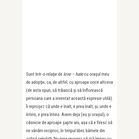
Sunt într-o relaţie de
love – hate
cu oraşul meu
de adopţie, ca, de altfel, cu aproape orice altceva
(de asta spun, să trăiască şi să înflorească
persoana care a inventat această expresie utilă).
Îi reproşez că unde e înalt, e prea înalt, şi, unde e
întins, e prea întins. Avem deja (eu şi oraşul), o
căsnicie de aproape şapte ani, aşa că e firesc să
ne vânăm reciproc, în timpul liber, bârnele din
ochiul celuilalt. Nu prea reuşesc să mă împac cu