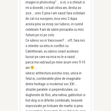
imagini in photoshop” … si el, s-a chinuit si
mi-a dovedit, i-a luat citiva ani, destui as
zice … vreo 5 pina l-am vazut fara ochelarii
de cal roz europeni, inca vreo 2 dupa
aceea pina sa incep sa-l iubesc, in curind
celebram 4 ani de iubire presarata cu mici
furtuni pe ici pe colo.
Ce iubesc eu in Vancouver? … off, fara nici
o intentie sa intru in conflict cu
Catintherain, eu iubesc exact aceleasi
lucruri pe care ea inca nu le-a vazut …
parca ma vad/aud pe mine acum vreo 9-10
ani
…
iubesc arhitectura acestui oras, unica in
felul ei, combinatiile pline de imaginatie
dintre heritage si modernul sec XXI …
strazile paralele si perpendiculare, cu
dughenele de flori, arta nativa, gablonturi si
hot-dog-si in diferite combinatii, terasele
improvizate pe trotuare din martie si pina