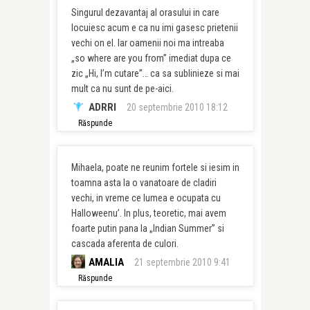
Singurul dezavantaj al orasului in care
locuiesc acum e ca nu imi gasesc prietenii
vechi on el. Iar oamenii noi ma intreaba
„so where are you from” imediat dupa ce
zic „Hi, I’m cutare”… ca sa sublinieze si mai
mult ca nu sunt de pe-aici.
ADRRI
20 septembrie 2010 18:12
Răspunde
Mihaela, poate ne reunim fortele si iesim in
toamna asta la o vanatoare de cladiri
vechi, in vreme ce lumea e ocupata cu
Halloweenu’. In plus, teoretic, mai avem
foarte putin pana la „Indian Summer” si
cascada aferenta de culori.
AMALIA
21 septembrie 2010 9:41
Răspunde