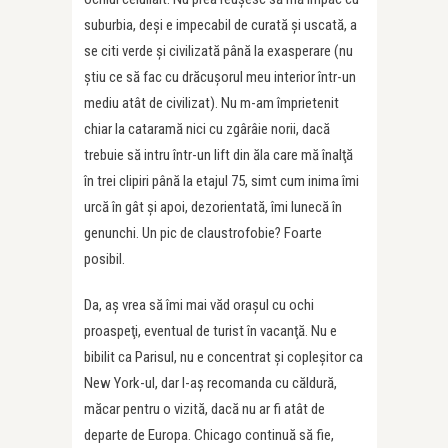
suburbia, deşi e impecabil de curată şi uscată, a
se citi verde şi civilizată până la exasperare (nu
ştiu ce să fac cu drăcuşorul meu interior într-un
mediu atât de civilizat). Nu m-am împrietenit
chiar la cataramă nici cu zgârâie norii, dacă
trebuie să intru într-un lift din ăla care mă înalţă
în trei clipiri până la etajul 75, simt cum inima îmi
urcă în gât şi apoi, dezorientată, îmi lunecă în
genunchi. Un pic de claustrofobie? Foarte
posibil.
Da, aş vrea să îmi mai văd oraşul cu ochi
proaspeţi, eventual de turist în vacanţă. Nu e
bibilit ca Parisul, nu e concentrat şi copleşitor ca
New York-ul, dar l-aş recomanda cu căldură,
măcar pentru o vizită, dacă nu ar fi atât de
departe de Europa. Chicago continuă să fie,