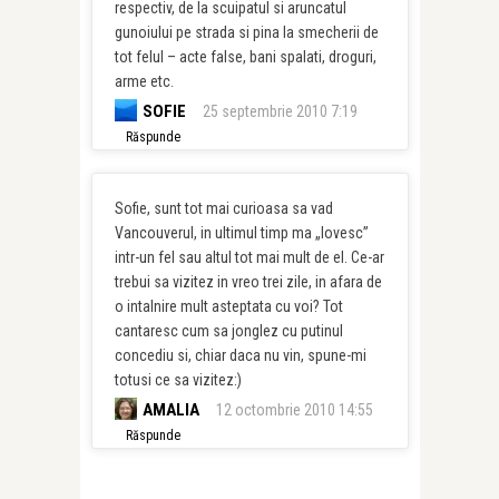
respectiv, de la scuipatul si aruncatul
gunoiului pe strada si pina la smecherii de
tot felul – acte false, bani spalati, droguri,
arme etc.
SOFIE
25 septembrie 2010 7:19
Răspunde
Sofie, sunt tot mai curioasa sa vad
Vancouverul, in ultimul timp ma „lovesc”
intr-un fel sau altul tot mai mult de el. Ce-ar
trebui sa vizitez in vreo trei zile, in afara de
o intalnire mult asteptata cu voi? Tot
cantaresc cum sa jonglez cu putinul
concediu si, chiar daca nu vin, spune-mi
totusi ce sa vizitez:)
AMALIA
12 octombrie 2010 14:55
Răspunde