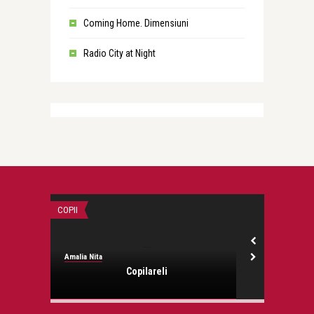
Coming Home. Dimensiuni
Radio City at Night
COPII
CALIFORNIA
Amalia Nita
Amalia Nita
Copilareli
San Franc