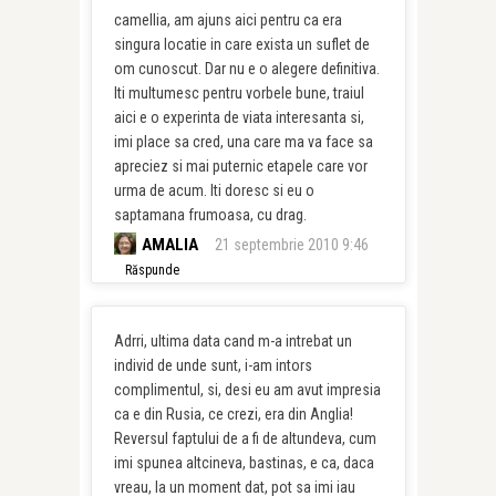
camellia, am ajuns aici pentru ca era
singura locatie in care exista un suflet de
om cunoscut. Dar nu e o alegere definitiva.
Iti multumesc pentru vorbele bune, traiul
aici e o experinta de viata interesanta si,
imi place sa cred, una care ma va face sa
apreciez si mai puternic etapele care vor
urma de acum. Iti doresc si eu o
saptamana frumoasa, cu drag.
AMALIA
21 septembrie 2010 9:46
Răspunde
Adrri, ultima data cand m-a intrebat un
individ de unde sunt, i-am intors
complimentul, si, desi eu am avut impresia
ca e din Rusia, ce crezi, era din Anglia!
Reversul faptului de a fi de altundeva, cum
imi spunea altcineva, bastinas, e ca, daca
vreau, la un moment dat, pot sa imi iau