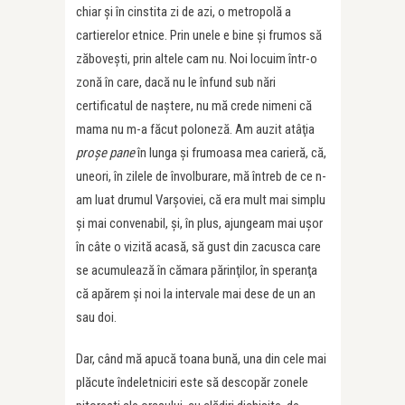
chiar şi în cinstita zi de azi, o metropolă a
cartierelor etnice. Prin unele e bine şi frumos să
zăboveşti, prin altele cam nu. Noi locuim într-o
zonă în care, dacă nu le înfund sub nări
certificatul de naştere, nu mă crede nimeni că
mama nu m-a făcut poloneză. Am auzit atâţia
proşe pane
în lunga şi frumoasa mea carieră, că,
uneori, în zilele de învolburare, mă întreb de ce n-
am luat drumul Varşoviei, că era mult mai simplu
şi mai convenabil, şi, în plus, ajungeam mai uşor
în câte o vizită acasă, să gust din zacusca care
se acumulează în cămara părinţilor, în speranţa
că apărem şi noi la intervale mai dese de un an
sau doi.
Dar, când mă apucă toana bună, una din cele mai
plăcute îndeletniciri este să descopăr zonele