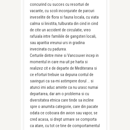
concurind cu succes cu resorturi de
vacante, cu scoli inconjurate de parcuri
inveselite de flora si fauna locala, cu viata
calma si linistita, tulburata din cind in cind
de cite un accident de circulatie, vreo
rafuiala intre familiile de gangsteri locali,
sau aparitia vreunui urs in gradina
invecinata cu padurea.
Certurile dintre mine si Vancouver incep in
momentul in care ma uit pe harta si
realizez cit e de departe de Mediterana si
ce eforturi trebuie sa depuna contul de
savinguri ca sa-mi astimpere dorul … si
atunci imi aduc aminte ca nu urasc numai
departarea, dar am o problema si cu
diversitatea etnica care tinde sa incline
spre o anumita categorie, care din pacate
odata ce coboara din avion sau vapor, se
cred acasa, si drept urmare se comporta
ca atare, cu tot ce tine de comportamentul