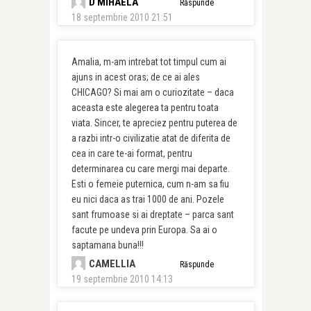
D MIHAELA
Răspunde
18 septembrie 2010 21:51
Amalia, m-am intrebat tot timpul cum ai
ajuns in acest oras; de ce ai ales
CHICAGO? Si mai am o curiozitate – daca
aceasta este alegerea ta pentru toata
viata. Sincer, te apreciez pentru puterea de
a razbi intr-o civilizatie atat de diferita de
cea in care te-ai format, pentru
determinarea cu care mergi mai departe.
Esti o femeie puternica, cum n-am sa fiu
eu nici daca as trai 1000 de ani. Pozele
sant frumoase si ai dreptate – parca sant
facute pe undeva prin Europa. Sa ai o
saptamana buna!!!
CAMELLIA
Răspunde
19 septembrie 2010 14:13