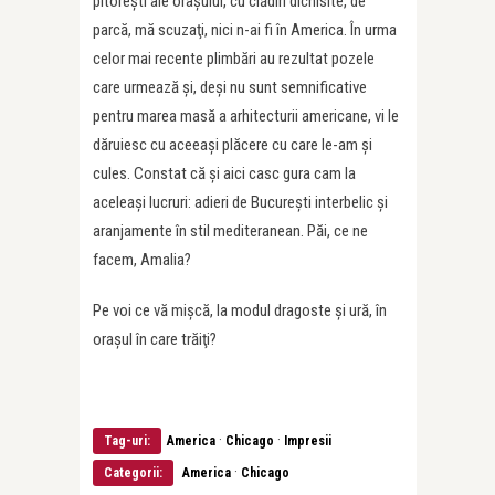
pitoreşti ale oraşului, cu clădiri dichisite, de
parcă, mă scuzaţi, nici n-ai fi în America. În urma
celor mai recente plimbări au rezultat pozele
care urmează şi, deşi nu sunt semnificative
pentru marea masă a arhitecturii americane, vi le
dăruiesc cu aceeaşi plăcere cu care le-am şi
cules. Constat că şi aici casc gura cam la
aceleaşi lucruri: adieri de Bucureşti interbelic şi
aranjamente în stil mediteranean. Păi, ce ne
facem, Amalia?
Pe voi ce vă mişcă, la modul dragoste şi ură, în
oraşul în care trăiţi?
·
·
Tag-uri:
America
Chicago
Impresii
·
Categorii:
America
Chicago