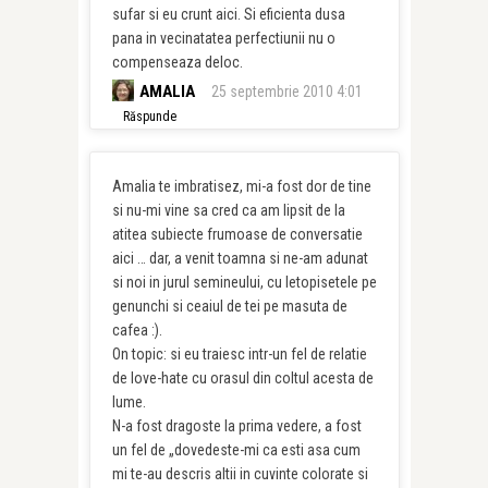
sufar si eu crunt aici. Si eficienta dusa
pana in vecinatatea perfectiunii nu o
compenseaza deloc.
AMALIA
25 septembrie 2010 4:01
Răspunde
Amalia te imbratisez, mi-a fost dor de tine
si nu-mi vine sa cred ca am lipsit de la
atitea subiecte frumoase de conversatie
aici … dar, a venit toamna si ne-am adunat
si noi in jurul semineului, cu letopisetele pe
genunchi si ceaiul de tei pe masuta de
cafea :).
On topic: si eu traiesc intr-un fel de relatie
de love-hate cu orasul din coltul acesta de
lume.
N-a fost dragoste la prima vedere, a fost
un fel de „dovedeste-mi ca esti asa cum
mi te-au descris altii in cuvinte colorate si