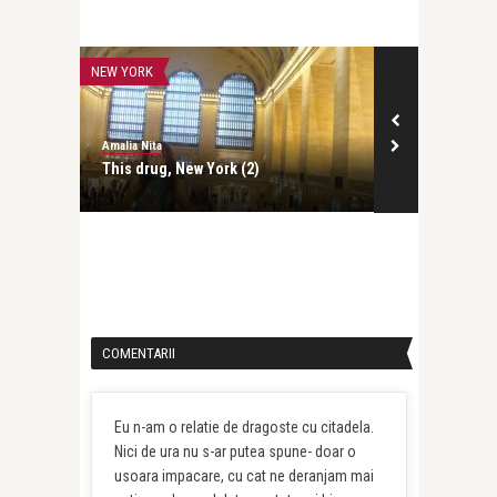
NEW YORK
NEW YORK
Amalia Nita
Amalia Nita
This drug, New York (2)
This drug, N
COMENTARII
Eu n-am o relatie de dragoste cu citadela.
Nici de ura nu s-ar putea spune- doar o
usoara impacare, cu cat ne deranjam mai