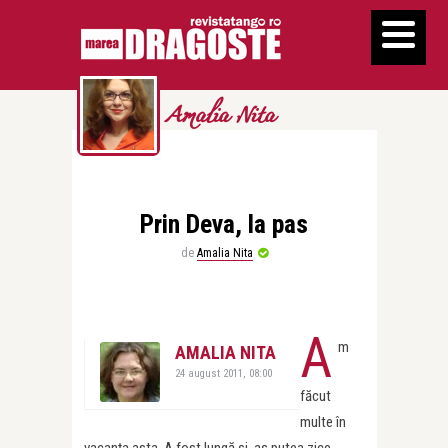
Amalia Nita
Prin Deva, la pas
de
Amalia Nita
A
m
AMALIA NITA
24 august 2011, 08:00
făcut
multe în