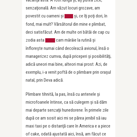
vacanţa asta. A fost lungă şi, aş putea zice,
senzaţională. Am văzut locuri grozave, am
povestit cu oameni şi
şi, ce îţi poţi dori, în
mai
fond, mai mult? Vărsătorul din mine e plimbat,
deci satisfăcut. Am de multe ori bătăi de cap cu
zodia asta
cam mârâie la rutină şi
care
înfloreşte numai când decolează avionul, însă o
managerizez cumva, după priceperi şi posibilităţi,
adică uneori mai bine, alteori mai prost. Azi, de
exemplu, i-a venit poftă de o plimbare prin oraşul
natal, prin Deva adică.
Plimbare tihnită, la pas, însă cu antenele şi
microfoanele întinse, ca să culegem şi să dăm
mai departe senzaţii hunedorene. În primele zile
după ce am sosit aici mi se părea jenibil să iau
maxi taxi pe o distanţă care în America e a piece
of cake, odată ajustată aici, însă, am făcut ce