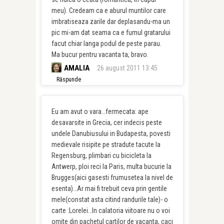
meu). Credeam ca e aburul muntilor care
imbratiseaza zarile dar deplasandu-ma un
pic mi-am dat seama ca e fumul gratarului
facut chiar langa podul de peste parau.
Ma bucur pentru vacanta ta, bravo.
AMALIA
26 august 2011 13:45
Răspunde
Eu am avut o vara…fermecata: ape
desavarsite in Grecia, cer indecis peste
undele Danubiusului in Budapesta, povesti
medievale risipite pe stradute tacute la
Regensburg, plimbari cu bicicleta la
Antwerp, ploi reci la Paris, multa bucurie la
Brugges(aici gasesti frumusetea la nivel de
esenta)…Ar mai fi trebuit ceva prin gentile
mele(constat asta citind randurile tale)- o
carte :Lorelei…In calatoria viitoare nu o voi
omite din pachetul cartilor de vacanta, caci