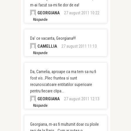
m-ai facut sa-mi fie dor de ea!
GEORGIANA
27 august 2011 10:22
Răspunde
Da’ ce vacanta, Georgiana!!!
CAMELLIA
27 august 2011 11:13
Răspunde
Da, Camelia, aproape ca ma tem sa nu fi
fost vis…Plec fruntea si sunt
recunoscatoare entitatilor superioare
pentru fiecare clipa…
GEORGIANA
27 august 2011 12:13
Răspunde
Georgiana, m-as fi multumit doar cu ploile
reci de la Paris… Cum ar putea o