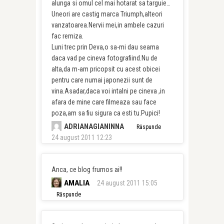
alunga si omul cel mai hotarat sa targuie…
Uneori are castig marca Triumph,alteori
vanzatoarea.Nervii mei,in ambele cazuri
fac remiza.
Luni trec prin Deva,o sa-mi dau seama
daca vad pe cineva fotografiind.Nu de
alta,da m-am pricopsit cu acest obicei
pentru care numai japonezii sunt de
vina.Asadar,daca voi intalni pe cineva ,in
afara de mine care filmeaza sau face
poza,am sa fiu sigura ca esti tu.Pupici!
ADRIANAGIANINNA
Răspunde
24 august 2011 12:23
Anca, ce blog frumos ai!!
AMALIA
24 august 2011 15:05
Răspunde