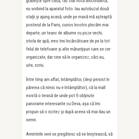
grăbeşte spre casă, fac clar notă discordantă,
eu vorbind la aparatul foto. Iau autobuzul două
staţii şi ajung acasă, unde pe masă mă aşteaptă
posterul de la Paris, curios încotro plecăm mai
departe, un teanc de albume cu poze vechi,
sticla de apă, vreo trei încărcătoare de pe la tot
felul de telefoane şi alte mărunţişuri care se cer
organizate, dar cine să le organizez, căci eu,
uite, scriu.
Între timp am aflat, întâmplător, (deşi persist în
părerea că nimic nu e întâmplător), că la mall
există o terasă de unde pot fi obţinute
panorame interesante cu Deva, aşa că îmi
propun să o vizitez şi după aceea vă mai dau un
semn.
Amintirile verii se pregătesc să se liniştească, să