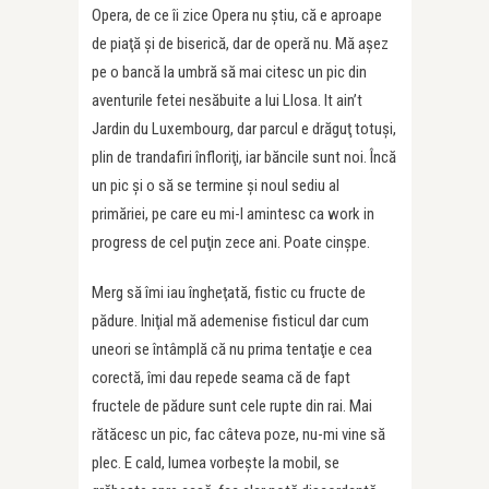
Opera, de ce îi zice Opera nu ştiu, că e aproape
de piaţă şi de biserică, dar de operă nu. Mă aşez
pe o bancă la umbră să mai citesc un pic din
aventurile fetei nesăbuite a lui Llosa. It ain’t
Jardin du Luxembourg, dar parcul e drăguţ totuşi,
plin de trandafiri înfloriţi, iar băncile sunt noi. Încă
un pic şi o să se termine şi noul sediu al
primăriei, pe care eu mi-l amintesc ca work in
progress de cel puţin zece ani. Poate cinşpe.
Merg să îmi iau îngheţată, fistic cu fructe de
pădure. Iniţial mă ademenise fisticul dar cum
uneori se întâmplă că nu prima tentaţie e cea
corectă, îmi dau repede seama că de fapt
fructele de pădure sunt cele rupte din rai. Mai
rătăcesc un pic, fac câteva poze, nu-mi vine să
plec. E cald, lumea vorbeşte la mobil, se