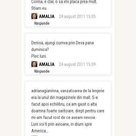
Corina, e clar, o sa imi placa prea mult.
Stiam eu.
AMALIA
24 august 2011 15:05
Răspunde
Denisa, ajungi cumva prin Deva pana
duminica?
Plec luni.
AMALIA
24 august 2011 15:09
Răspunde
adrianagianinna, vanzatoarea de la lenjerie
era la unul din magazinele din mall. S-a
facut apoi echilibru, ca am gasit o alta
doamna foarte saritoare, drept pentru care
mi-am facut rost de ce aveam nevoie.
Luni voi fi prin avioane, in drum spre
America…