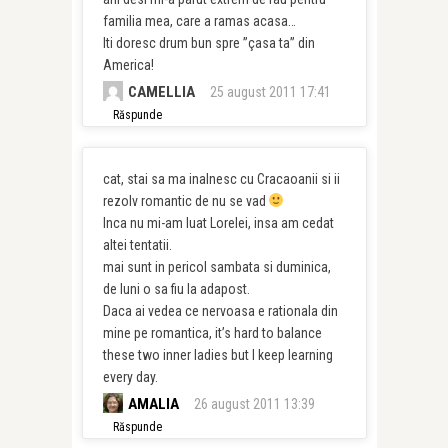
familia mea, care a ramas acasa…
Iti doresc drum bun spre ”çasa ta” din
America!
CAMELLIA
25 august 2011 17:41
Răspunde
cat, stai sa ma inalnesc cu Cracaoanii si ii
rezolv romantic de nu se vad
Inca nu mi-am luat Lorelei, insa am cedat
altei tentatii.
mai sunt in pericol sambata si duminica,
de luni o sa fiu la adapost.
Daca ai vedea ce nervoasa e rationala din
mine pe romantica, it’s hard to balance
these two inner ladies but I keep learning
every day.
AMALIA
26 august 2011 13:39
Răspunde