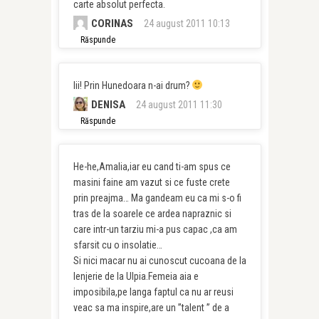
carte absolut perfecta.
CORINAS
24 august 2011 10:13
Răspunde
Iii! Prin Hunedoara n-ai drum?
DENISA
24 august 2011 11:30
Răspunde
He-he,Amalia,iar eu cand ti-am spus ce
masini faine am vazut si ce fuste crete
prin preajma… Ma gandeam eu ca mi s-o fi
tras de la soarele ce ardea napraznic si
care intr-un tarziu mi-a pus capac ,ca am
sfarsit cu o insolatie…
Si nici macar nu ai cunoscut cucoana de la
lenjerie de la Ulpia.Femeia aia e
imposibila,pe langa faptul ca nu ar reusi
veac sa ma inspire,are un ”talent ” de a