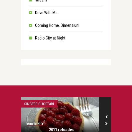
stream
Drive With Me
Coming Home. Dimensiuni
Radio City at Night
SINCERE CUGETARI
DILEME SI PROB
Amalia Nita
Amalia Nita
cand are
2011 reloaded
Int