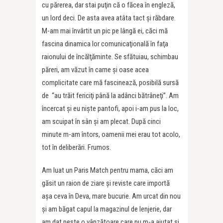
cu părerea, dar stai puţin că o făcea în engleză,
un lord deci. De asta avea atâta tact şi răbdare.
M-am mai învârtit un pic pe lângă ei, căci mă
fascina dinamica lor comunicaţională în faţa
raionului de încălţăminte. Se sfătuiau, schimbau
păreri, am văzut în carne şi oase acea
complicitate care mă fascinează, posibilă sursă
de “au trăit fericiţi până la adânci bătrâneţi”. Am
încercat şi eu nişte pantofi, apoi i-am pus la loc,
am scuipat în sân şi am plecat. După cinci
minute m-am întors, oamenii mei erau tot acolo,
tot în deliberări. Frumos.
Am luat un Paris Match pentru mama, căci am
găsit un raion de ziare şi reviste care importă
aşa ceva în Deva, mare bucurie. Am urcat din nou
şi am băgat capul la magazinul de lenjerie, dar
am dat peste o vânzătoare care nu m-a ajutat şi