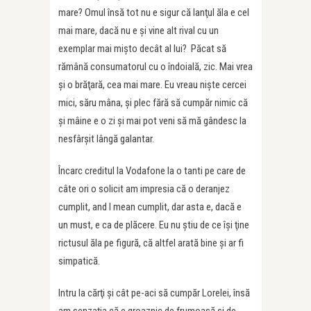
mare? Omul însă tot nu e sigur că lanţul ăla e cel
mai mare, dacă nu e şi vine alt rival cu un
exemplar mai mişto decât al lui? Păcat să
rămână consumatorul cu o îndoială, zic. Mai vrea
şi o brăţară, cea mai mare. Eu vreau nişte cercei
mici, săru mâna, şi plec fără să cumpăr nimic că
şi mâine e o zi şi mai pot veni să mă gândesc la
nesfârşit lângă galantar.
Încarc creditul la Vodafone la o tanti pe care de
câte ori o solicit am impresia că o deranjez
cumplit, and I mean cumplit, dar asta e, dacă e
un must, e ca de plăcere. Eu nu ştiu de ce îşi ţine
rictusul ăla pe figură, că altfel arată bine şi ar fi
simpatică.
Intru la cărţi şi cât pe-aci să cumpăr Lorelei, însă