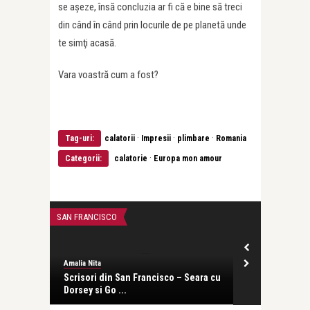
se aşeze, însă concluzia ar fi că e bine să treci
din când în când prin locurile de pe planetă unde
te simţi acasă.
Vara voastră cum a fost?
·
·
·
Tag-uri:
calatorii
Impresii
plimbare
Romania
·
Categorii:
calatorie
Europa mon amour
Amalia Nita
Clujul
SAN FRANCISCO
THE BEST MEMOR
Amalia Nita
Scrisori din San Francisco – Seara cu
Dorsey si Go ...