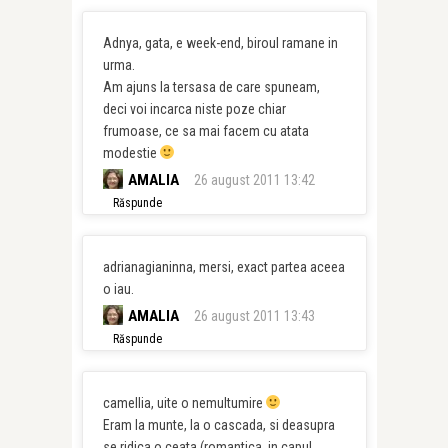
Adnya, gata, e week-end, biroul ramane in
urma.
Am ajuns la tersasa de care spuneam,
deci voi incarca niste poze chiar
frumoase, ce sa mai facem cu atata
modestie
AMALIA
26 august 2011 13:42
Răspunde
adrianagianinna, mersi, exact partea aceea
o iau.
AMALIA
26 august 2011 13:43
Răspunde
camellia, uite o nemultumire
Eram la munte, la o cascada, si deasupra
se ridica o ceata (romantica, in capul