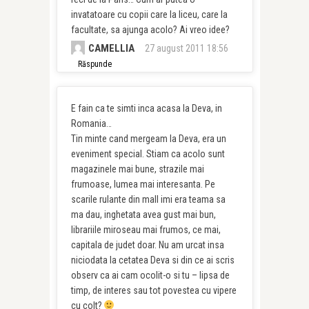
invatatoare cu copii care la liceu, care la
facultate, sa ajunga acolo? Ai vreo idee?
CAMELLIA
27 august 2011 18:56
Răspunde
E fain ca te simti inca acasa la Deva, in
Romania…
Tin minte cand mergeam la Deva, era un
eveniment special. Stiam ca acolo sunt
magazinele mai bune, strazile mai
frumoase, lumea mai interesanta. Pe
scarile rulante din mall imi era teama sa
ma dau, inghetata avea gust mai bun,
librariile miroseau mai frumos, ce mai,
capitala de judet doar. Nu am urcat insa
niciodata la cetatea Deva si din ce ai scris
observ ca ai cam ocolit-o si tu – lipsa de
timp, de interes sau tot povestea cu vipere
cu colt?