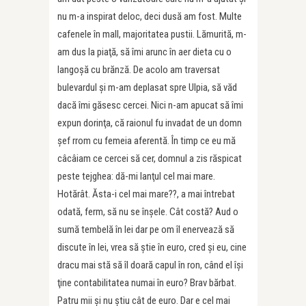
nu m-a inspirat deloc, deci dusă am fost. Multe
cafenele în mall, majoritatea pustii. Lămurită, m-
am dus la piaţă, să îmi arunc în aer dieta cu o
langoşă cu brănză. De acolo am traversat
bulevardul şi m-am deplasat spre Ulpia, să văd
dacă îmi găsesc cercei. Nici n-am apucat să îmi
expun dorinţa, că raionul fu invadat de un domn
şef rrom cu femeia aferentă. În timp ce eu mă
câcâiam ce cercei să cer, domnul a zis răspicat
peste tejghea: dă-mi lanţul cel mai mare.
Hotărât. Ăsta-i cel mai mare??, a mai întrebat
odată, ferm, să nu se înşele. Cât costă? Aud o
sumă tembelă în lei dar pe om îl enervează să
discute în lei, vrea să ştie în euro, cred şi eu, cine
dracu mai stă să îl doară capul în ron, când el îşi
ţine contabilitatea numai în euro? Brav bărbat.
Patru mii şi nu ştiu cât de euro. Dar e cel mai