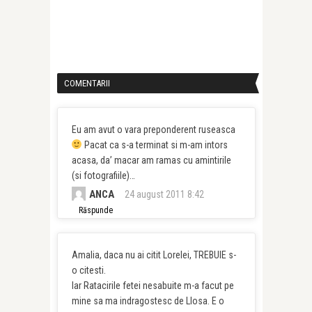
COMENTARII
Eu am avut o vara preponderent ruseasca
Pacat ca s-a terminat si m-am intors
acasa, da’ macar am ramas cu amintirile
(si fotografiile)…
ANCA
24 august 2011 8:42
Răspunde
Amalia, daca nu ai citit Lorelei, TREBUIE s-
o citesti.
Iar Ratacirile fetei nesabuite m-a facut pe
mine sa ma indragostesc de Llosa. E o