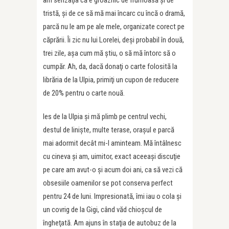
am senzaţia că e groaznic de frumoasă şi de
tristă, şi de ce să mă mai încarc cu încă o dramă,
parcă nu le am pe ale mele, organizate corect pe
căprării. Îi zic nu lui Lorelei, deşi probabil în două,
trei zile, aşa cum mă ştiu, o să mă întorc să o
cumpăr. Ah, da, dacă donaţi o carte folosită la
librăria de la Ulpia, primiţi un cupon de reducere
de 20% pentru o carte nouă.
Ies de la Ulpia şi mă plimb pe centrul vechi,
destul de linişte, multe terase, oraşul e parcă
mai adormit decât mi-l aminteam. Mă întâlnesc
cu cineva şi am, uimitor, exact aceeaşi discuţie
pe care am avut-o şi acum doi ani, ca să vezi că
obsesiile oamenilor se pot conserva perfect
pentru 24 de luni. Impresionată, îmi iau o cola şi
un covrig de la Gigi, când văd chioşcul de
îngheţată. Am ajuns în staţia de autobuz de la