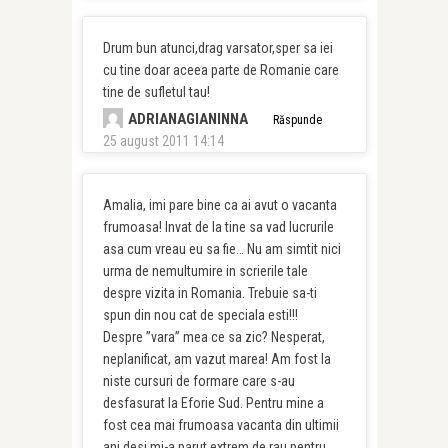
Drum bun atunci,drag varsator,sper sa iei
cu tine doar aceea parte de Romanie care
tine de sufletul tau!
ADRIANAGIANINNA
Răspunde
25 august 2011 14:14
Amalia, imi pare bine ca ai avut o vacanta
frumoasa! Invat de la tine sa vad lucrurile
asa cum vreau eu sa fie… Nu am simtit nici
urma de nemultumire in scrierile tale
despre vizita in Romania. Trebuie sa-ti
spun din nou cat de speciala esti!!!
Despre ”vara” mea ce sa zic? Nesperat,
neplanificat, am vazut marea! Am fost la
niste cursuri de formare care s-au
desfasurat la Eforie Sud. Pentru mine a
fost cea mai frumoasa vacanta din ultimii
ani desi mi-a parut extrem de rau pentru