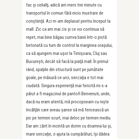
fac şi ceilalţi, adică am mers trei minute cu
transportul în comun fără nicio mustrare de
conştiinţă. Azi m-am deplasat pentru început la
mall. Zic ca am mai zis şi ce voi continua să
repet, mai bine băgau cumva banii într-o pistă
betonată cu turn de control la marginea oraşului,
ca să ajungem mai uşor la Timişoara, Cluj sau
Bucureşti, decât să facă la piaţă mall. În primul
rând, spaţiile din structură sunt pe jumătate
goale, pe măsură ce urci, senzaţia e tot mai
ciudată. Singura experienţă mai fericită mi s-a
părut a fi magazinul de pantofi Benvenuti, unde,
dacă nu eram atentă, mă procopseam cu nişte
încălţări care aveau şanse să mă fericească un
pic pe termen scurt, mai deloc pe termen mediu.
Dar am zărit în incintă un domn cu doamna lui şi,
mare senzaţie, o ajuta la cumpărături, îşi dădea