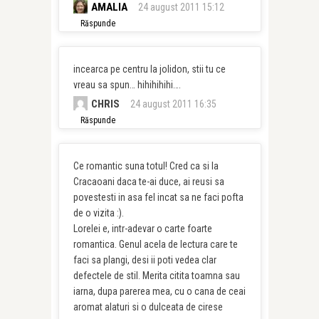
AMALIA
24 august 2011 15:12
Răspunde
incearca pe centru la jolidon, stii tu ce
vreau sa spun… hihihihihi….
CHRIS
24 august 2011 16:35
Răspunde
Ce romantic suna totul! Cred ca si la
Cracaoani daca te-ai duce, ai reusi sa
povestesti in asa fel incat sa ne faci pofta
de o vizita :).
Lorelei e, intr-adevar o carte foarte
romantica. Genul acela de lectura care te
faci sa plangi, desi ii poti vedea clar
defectele de stil. Merita citita toamna sau
iarna, dupa parerea mea, cu o cana de ceai
aromat alaturi si o dulceata de cirese