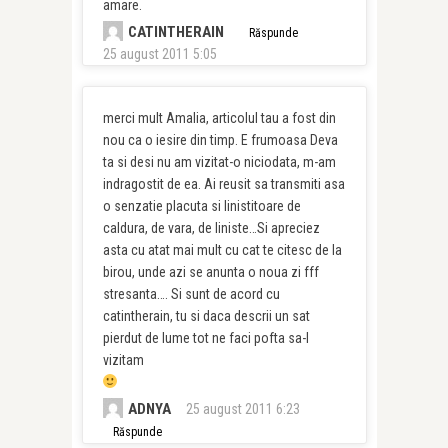
amare.
CATINTHERAIN
Răspunde
25 august 2011 5:05
merci mult Amalia, articolul tau a fost din
nou ca o iesire din timp. E frumoasa Deva
ta si desi nu am vizitat-o niciodata, m-am
indragostit de ea. Ai reusit sa transmiti asa
o senzatie placuta si linistitoare de
caldura, de vara, de liniste…Si apreciez
asta cu atat mai mult cu cat te citesc de la
birou, unde azi se anunta o noua zi fff
stresanta…. Si sunt de acord cu
catintherain, tu si daca descrii un sat
pierdut de lume tot ne faci pofta sa-l
vizitam
ADNYA
25 august 2011 6:23
Răspunde