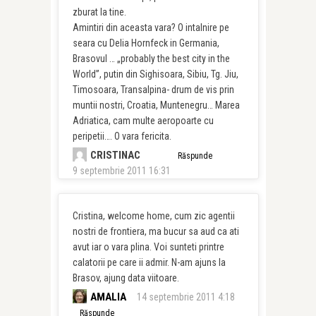
zburat la tine.
Amintiri din aceasta vara? O intalnire pe
seara cu Delia Hornfeck in Germania,
Brasovul … „probably the best city in the
World”, putin din Sighisoara, Sibiu, Tg. Jiu,
Timosoara, Transalpina- drum de vis prin
muntii nostri, Croatia, Muntenegru… Marea
Adriatica, cam multe aeropoarte cu
peripetii…. O vara fericita.
CRISTINAC
Răspunde
9 septembrie 2011 16:31
Cristina, welcome home, cum zic agentii
nostri de frontiera, ma bucur sa aud ca ati
avut iar o vara plina. Voi sunteti printre
calatorii pe care ii admir. N-am ajuns la
Brasov, ajung data viitoare.
AMALIA
14 septembrie 2011 4:18
Răspunde