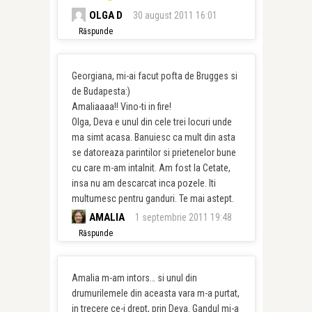
OLGA D
30 august 2011 16:01
Răspunde
Georgiana, mi-ai facut pofta de Brugges si
de Budapesta:)
Amaliaaaa!! Vino-ti in fire!
Olga, Deva e unul din cele trei locuri unde
ma simt acasa. Banuiesc ca mult din asta
se datoreaza parintilor si prietenelor bune
cu care m-am intalnit. Am fost la Cetate,
insa nu am descarcat inca pozele. Iti
multumesc pentru ganduri. Te mai astept.
AMALIA
1 septembrie 2011 19:48
Răspunde
Amalia m-am intors… si unul din
drumurilemele din aceasta vara m-a purtat,
in trecere ce-i drept, prin Deva. Gandul mi-a