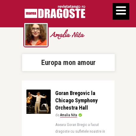
Amalia Nita
Europa mon amour
Goran Bregovic la
Chicago Symphony
Orchestra Hall
de
Amalia Nita
Aseara Goran Bregic a facut
dragoste cu sufletele noastre in