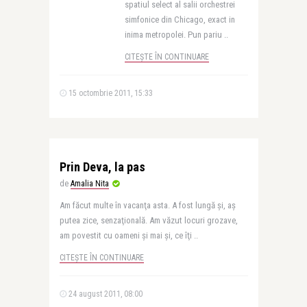
spatiul select al salii orchestrei
simfonice din Chicago, exact in
inima metropolei. Pun pariu ..
CITEȘTE ÎN CONTINUARE
15 octombrie 2011, 15:33
Prin Deva, la pas
de
Amalia Nita
Am făcut multe în vacanţa asta. A fost lungă şi, aş
putea zice, senzaţională. Am văzut locuri grozave,
am povestit cu oameni şi mai şi, ce îţi ..
CITEȘTE ÎN CONTINUARE
24 august 2011, 08:00