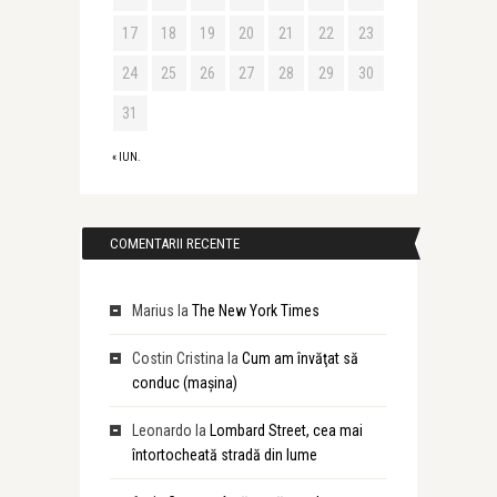
17
18
19
20
21
22
23
24
25
26
27
28
29
30
31
« IUN.
COMENTARII RECENTE
Marius
la
The New York Times
Costin Cristina
la
Cum am învăţat să
conduc (maşina)
Leonardo
la
Lombard Street, cea mai
întortocheată stradă din lume