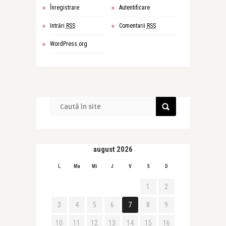
Înregistrare
Autentificare
Intrări
RSS
Comentarii
RSS
WordPress.org
august 2026
L
Ma
Mi
J
V
S
D
1
2
3
4
5
6
7
8
9
10
11
12
13
14
15
16