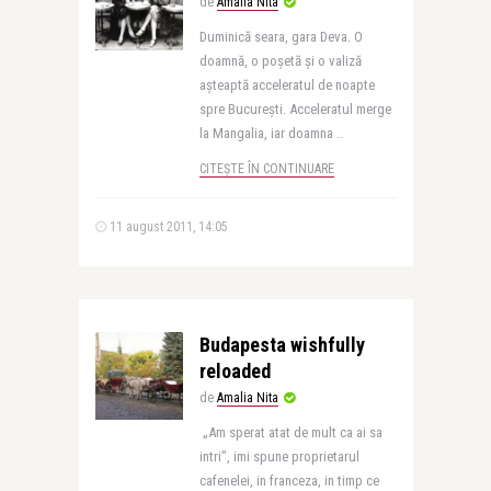
de
Amalia Nita
Duminică seara, gara Deva. O
doamnă, o poşetă şi o valiză
aşteaptă acceleratul de noapte
spre Bucureşti. Acceleratul merge
la Mangalia, iar doamna ..
CITEȘTE ÎN CONTINUARE
11 august 2011, 14:05
Budapesta wishfully
reloaded
de
Amalia Nita
„Am sperat atat de mult ca ai sa
intri”, imi spune proprietarul
cafenelei, in franceza, in timp ce