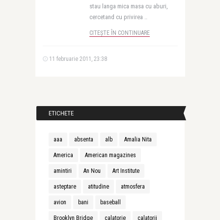
stau langa mica masa cu aburi,
cercetand cu privirea ..
CITEȘTE ÎN CONTINUARE
11 februarie 2011, 23:38
ETICHETE
aaa
absenta
alb
Amalia Nita
America
American magazines
amintiri
An Nou
Art Institute
asteptare
atitudine
atmosfera
avion
bani
baseball
Brooklyn Bridge
calatorie
calatorii