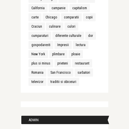
California
campanie
capitalism
carte
Chicago
comparatii
copii
Craciun
culinare
culori
cumparaturi
diferente culturale
dor
gospodaresti
Impresii
lectura
New York
plimbare
ploaie
plus si minus
prieteni
restaurant
Romania
San Francisco
sarbatori
televizor
traditii si obiceiuri
ADMIN