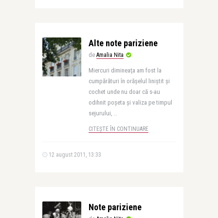
Alte note pariziene
de
Amalia Nita
Miercuri dimineaţa am fost la
cumpărături în orăşelul liniştit şi
cochet unde nu doar că s-au
odihnit poşeta şi valiza pe timpul
sejurului, ..
CITEȘTE ÎN CONTINUARE
12 august 2011, 13:33
Note pariziene