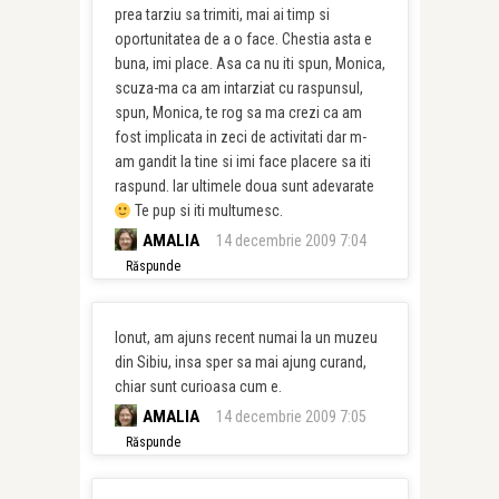
prea tarziu sa trimiti, mai ai timp si
oportunitatea de a o face. Chestia asta e
buna, imi place. Asa ca nu iti spun, Monica,
scuza-ma ca am intarziat cu raspunsul,
spun, Monica, te rog sa ma crezi ca am
fost implicata in zeci de activitati dar m-
am gandit la tine si imi face placere sa iti
raspund. Iar ultimele doua sunt adevarate
Te pup si iti multumesc.
AMALIA
14 decembrie 2009 7:04
Răspunde
Ionut, am ajuns recent numai la un muzeu
din Sibiu, insa sper sa mai ajung curand,
chiar sunt curioasa cum e.
AMALIA
14 decembrie 2009 7:05
Răspunde