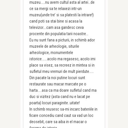
muzeu……nu avem cultul asta al artei…de
ce sa mergi sa te relaxezi intr-un
muzeu(unde tre’ si sa platesti la intrare!)
cand poti sa stai bine si acasa la
televizor….cam asa gandesc ceva
procente din populatia tarii noastre…
Eu nu sunt fana a picturii, in schimb ador
muzeele de arheologie, siturile
arheologice, monumentele
istorice…….acolo ma regasesc, acolo imi
place sa visez, sa recreez in mintea si in
sufletul meu vremuri de mult pierdute……
Din pacate la noi putine locuri sunt
restaurate sau macar marcate pe o
harta…..asa ca ma doare sufletul cand ma
duc si vizitez (asta cand nu e lacat pe
poarta) locuri paraginite..uitate!
In schimb reusesc sa-mi incarc bateriile in
ficare concediu cand caut sa vad un loc
deosebit, care sa aiba in el macar o