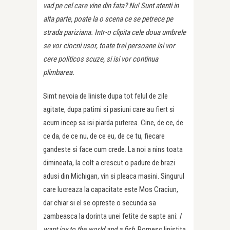
vad pe cel care vine din fata? Nu! Sunt atenti in
alta parte, poate la o scena ce se petrece pe
strada pariziana. Intr-o clipita cele doua umbrele
se vor ciocni usor, toate trei persoane isi vor
cere politicos scuze, si isi vor continua
plimbarea.
Simt nevoia de liniste dupa tot felul de zile
agitate, dupa patimi si pasiuni care au fiert si
acum incep sa isi piarda puterea. Cine, de ce, de
ce da, de ce nu, de ce eu, de ce tu, fiecare
gandeste si face cum crede. La noi a nins toata
dimineata, la colt a crescut o padure de brazi
adusi din Michigan, vin si pleaca masini. Singurul
care lucreaza la capacitate este Mos Craciun,
dar chiar si el se opreste o secunda sa
zambeasca la dorinta unei fetite de sapte ani:
I
want joy to the world and a fish
. Pornesc linistita