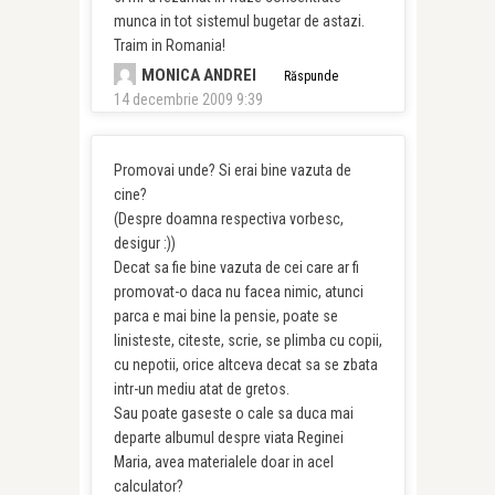
munca in tot sistemul bugetar de astazi.
Traim in Romania!
MONICA ANDREI
Răspunde
14 decembrie 2009 9:39
Promovai unde? Si erai bine vazuta de
cine?
(Despre doamna respectiva vorbesc,
desigur :))
Decat sa fie bine vazuta de cei care ar fi
promovat-o daca nu facea nimic, atunci
parca e mai bine la pensie, poate se
linisteste, citeste, scrie, se plimba cu copii,
cu nepotii, orice altceva decat sa se zbata
intr-un mediu atat de gretos.
Sau poate gaseste o cale sa duca mai
departe albumul despre viata Reginei
Maria, avea materialele doar in acel
calculator?