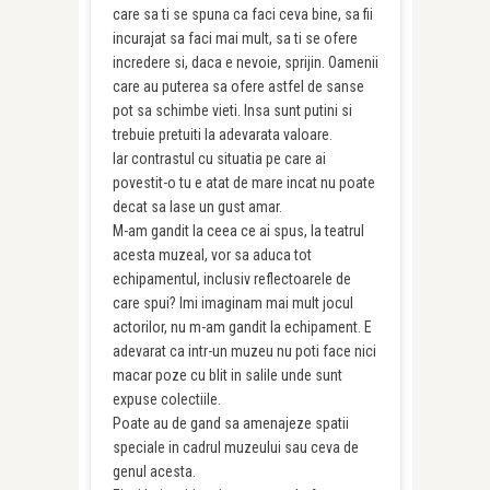
care sa ti se spuna ca faci ceva bine, sa fii
incurajat sa faci mai mult, sa ti se ofere
incredere si, daca e nevoie, sprijin. Oamenii
care au puterea sa ofere astfel de sanse
pot sa schimbe vieti. Insa sunt putini si
trebuie pretuiti la adevarata valoare.
Iar contrastul cu situatia pe care ai
povestit-o tu e atat de mare incat nu poate
decat sa lase un gust amar.
M-am gandit la ceea ce ai spus, la teatrul
acesta muzeal, vor sa aduca tot
echipamentul, inclusiv reflectoarele de
care spui? Imi imaginam mai mult jocul
actorilor, nu m-am gandit la echipament. E
adevarat ca intr-un muzeu nu poti face nici
macar poze cu blit in salile unde sunt
expuse colectiile.
Poate au de gand sa amenajeze spatii
speciale in cadrul muzeului sau ceva de
genul acesta.