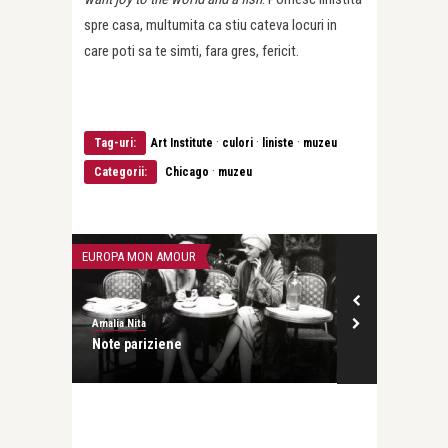
spre casa, multumita ca stiu cateva locuri in
care poti sa te simti, fara gres, fericit.
·
·
·
Tag-uri:
Art Institute
culori
liniste
muzeu
·
Categorii:
Chicago
muzeu
EUROPA MON AMOUR
Amalia Nita
Note pariziene