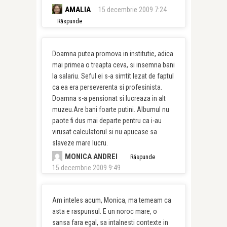
AMALIA
15 decembrie 2009 7:24
Răspunde
Doamna putea promova in institutie, adica
mai primea o treapta ceva, si insemna bani
la salariu. Seful ei s-a simtit lezat de faptul
ca ea era perseverenta si profesinista.
Doamna s-a pensionat si lucreaza in alt
muzeu.Are bani foarte putini. Albumul nu
paote fi dus mai departe pentru ca i-au
virusat calculatorul si nu apucase sa
slaveze mare lucru.
MONICA ANDREI
Răspunde
15 decembrie 2009 9:49
Am inteles acum, Monica, ma temeam ca
asta e raspunsul. E un noroc mare, o
sansa fara egal, sa intalnesti contexte in