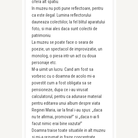
ofera alt spatiu.
In muzeu nu poti pune reflectoare, pentru
ca este ilegal. Lumina reflectorului
dauneaza colectiilor, la fel blitul aparatului
foto, si mai ales daca sunt colectii de
patrimoniu.
La muzeu se poate face o seara de
poezie, un spectacol de improvizatie, un
monolog, o piesa intr-un act cu doua
personaje etc.
M-a uimit un lucru. Cand am fost sa
vorbesc cu o doamna de acolo mi-a
povestit cum a fost obligata sa se
pensioneze, dupa ce i-au virusat
calculatorul, pentru ca adunase material
pentru editarea unui album despre viata
Reginei Maria, iar la final i-au spus: „daca
nu te afirmai, promovai!” si „daca n-ai fi
facut nimic erai bine vazuta!”
Doamna traise toate situatiile in alt muzeu
si mi-a rezumat in fraze concentrate