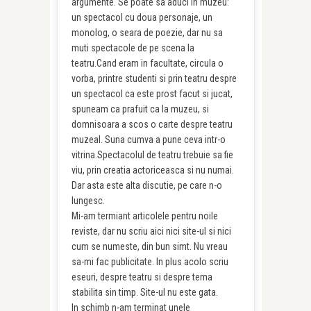
argumente. Se poate sa aduci in muzeu:
un spectacol cu doua personaje, un
monolog, o seara de poezie, dar nu sa
muti spectacole de pe scena la
teatru.Cand eram in facultate, circula o
vorba, printre studenti si prin teatru despre
un spectacol ca este prost facut si jucat,
spuneam ca prafuit ca la muzeu, si
domnisoara a scos o carte despre teatru
muzeal. Suna cumva a pune ceva intr-o
vitrina.Spectacolul de teatru trebuie sa fie
viu, prin creatia actoriceasca si nu numai.
Dar asta este alta discutie, pe care n-o
lungesc.
Mi-am termiant articolele pentru noile
reviste, dar nu scriu aici nici site-ul si nici
cum se numeste, din bun simt. Nu vreau
sa-mi fac publicitate. In plus acolo scriu
eseuri, despre teatru si despre tema
stabilita sin timp. Site-ul nu este gata.
In schimb n-am terminat unele