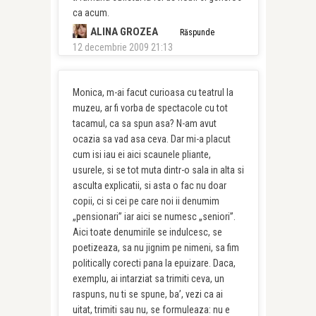
ca acum.
ALINA GROZEA
Răspunde
12 decembrie 2009 21:13
Monica, m-ai facut curioasa cu teatrul la
muzeu, ar fi vorba de spectacole cu tot
tacamul, ca sa spun asa? N-am avut
ocazia sa vad asa ceva. Dar mi-a placut
cum isi iau ei aici scaunele pliante,
usurele, si se tot muta dintr-o sala in alta si
asculta explicatii, si asta o fac nu doar
copii, ci si cei pe care noi ii denumim
„pensionari” iar aici se numesc „seniori”.
Aici toate denumirile se indulcesc, se
poetizeaza, sa nu jignim pe nimeni, sa fim
politically corecti pana la epuizare. Daca,
exemplu, ai intarziat sa trimiti ceva, un
raspuns, nu ti se spune, ba’, vezi ca ai
uitat, trimiti sau nu, se formuleaza: nu e