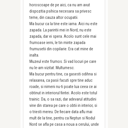
horoscoape de pe aici, ca nu am avut
dispozitia psihica necesara sa privesc
teme, din cauza altor ocupatii.
Ma bucur ca la tine este iarna. Aici nu este
zapada. La parintii mei in Nord, nu este
zapada, dar ei spera. Acolo sunt cele mai
frumoase ierni, le tin minte zapada
frumusetii din copilarie. Era cat mine de
inalta.
Muzeul este frumos. Si vad locuri pe care
nu le-am vizitat. Multumesc.
Ma bucur pentru tine, ca gasesti odihna si
relaxarea, ca pasii facuti spre tine aduc
roade, si nimeni nu-ti poate lua ceea ce ai
obtinut in interiorul fiintei. Acolo este totul
trainic. Da, o sa razi, dar adevarul atitudini
vine din starea pe care o obtii in interior, si
o triesti mereu. De fiecare data aflu mai
mult de la tine, pentru ca Neptun si Nodul
Nord se afla pe casa a noua a cerului, unde