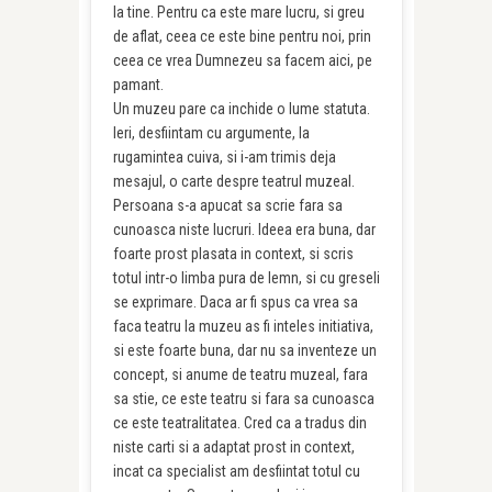
la tine. Pentru ca este mare lucru, si greu
de aflat, ceea ce este bine pentru noi, prin
ceea ce vrea Dumnezeu sa facem aici, pe
pamant.
Un muzeu pare ca inchide o lume statuta.
Ieri, desfiintam cu argumente, la
rugamintea cuiva, si i-am trimis deja
mesajul, o carte despre teatrul muzeal.
Persoana s-a apucat sa scrie fara sa
cunoasca niste lucruri. Ideea era buna, dar
foarte prost plasata in context, si scris
totul intr-o limba pura de lemn, si cu greseli
se exprimare. Daca ar fi spus ca vrea sa
faca teatru la muzeu as fi inteles initiativa,
si este foarte buna, dar nu sa inventeze un
concept, si anume de teatru muzeal, fara
sa stie, ce este teatru si fara sa cunoasca
ce este teatralitatea. Cred ca a tradus din
niste carti si a adaptat prost in context,
incat ca specialist am desfiintat totul cu