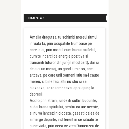
COMENTARII
Amalia dragutza, tu schimbi mereul ritmul
in viata ta, prin ocupatiile frumoase pe
care le ai, prin modul cum bucuri sufletul,
cum te incarci de energie pozitiva si
transmiti tuturor din jur (in mod cert), dar si
de aici un mesaj, un gand luminos, acel
altceva, pe care unii oameni stiu sa-l caute
mereu, si bine fac, altii nu stiu si se
blazeaza, se resemneaza, apoi ajung la
depresii.
Acolo prin straini, unde iti cultivi bucuriile,
si dai hrana spiritului, pentru ca are nevoie,
si nu va lancezi niciodata, gasesti calea de
a merge departe, indiferent in ce situatii te
pune viata, prin ceea ce vrea Dumenzeu de