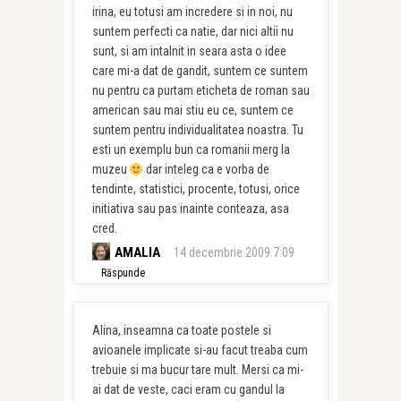
irina, eu totusi am incredere si in noi, nu
suntem perfecti ca natie, dar nici altii nu
sunt, si am intalnit in seara asta o idee
care mi-a dat de gandit, suntem ce suntem
nu pentru ca purtam eticheta de roman sau
american sau mai stiu eu ce, suntem ce
suntem pentru individualitatea noastra. Tu
esti un exemplu bun ca romanii merg la
muzeu
dar inteleg ca e vorba de
tendinte, statistici, procente, totusi, orice
initiativa sau pas inainte conteaza, asa
cred.
AMALIA
14 decembrie 2009 7:09
Răspunde
Alina, inseamna ca toate postele si
avioanele implicate si-au facut treaba cum
trebuie si ma bucur tare mult. Mersi ca mi-
ai dat de veste, caci eram cu gandul la