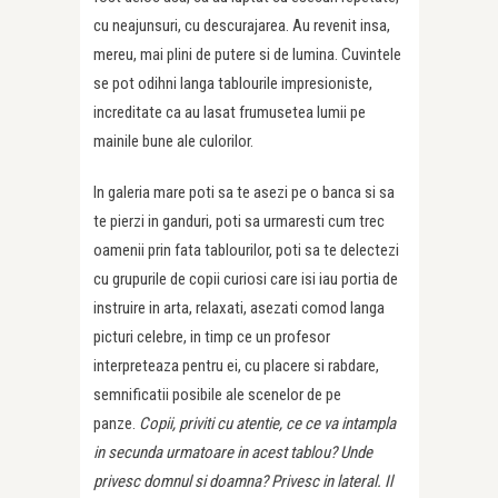
cu neajunsuri, cu descurajarea. Au revenit insa,
mereu, mai plini de putere si de lumina. Cuvintele
se pot odihni langa tablourile impresioniste,
increditate ca au lasat frumusetea lumii pe
mainile bune ale culorilor.
In galeria mare poti sa te asezi pe o banca si sa
te pierzi in ganduri, poti sa urmaresti cum trec
oamenii prin fata tablourilor, poti sa te delectezi
cu grupurile de copii curiosi care isi iau portia de
instruire in arta, relaxati, asezati comod langa
picturi celebre, in timp ce un profesor
interpreteaza pentru ei, cu placere si rabdare,
semnificatii posibile ale scenelor de pe
panze.
Copii, priviti cu atentie, ce ce va intampla
in secunda urmatoare in acest tablou? Unde
privesc domnul si doamna? Privesc in lateral. Il