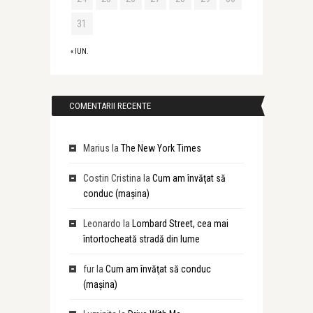
31
« IUN.
COMENTARII RECENTE
Marius
la
The New York Times
Costin Cristina
la
Cum am învăţat să
conduc (maşina)
Leonardo
la
Lombard Street, cea mai
întortocheată stradă din lume
fur
la
Cum am învăţat să conduc
(maşina)