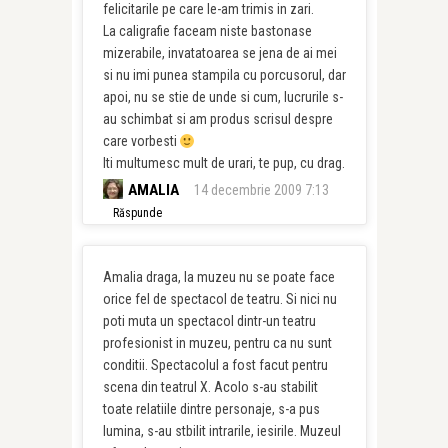
felicitarile pe care le-am trimis in zari.
La caligrafie faceam niste bastonase
mizerabile, invatatoarea se jena de ai mei
si nu imi punea stampila cu porcusorul, dar
apoi, nu se stie de unde si cum, lucrurile s-
au schimbat si am produs scrisul despre
care vorbesti
Iti multumesc mult de urari, te pup, cu drag.
AMALIA
14 decembrie 2009 7:13
Răspunde
Amalia draga, la muzeu nu se poate face
orice fel de spectacol de teatru. Si nici nu
poti muta un spectacol dintr-un teatru
profesionist in muzeu, pentru ca nu sunt
conditii. Spectacolul a fost facut pentru
scena din teatrul X. Acolo s-au stabilit
toate relatiile dintre personaje, s-a pus
lumina, s-au stbilit intrarile, iesirile. Muzeul