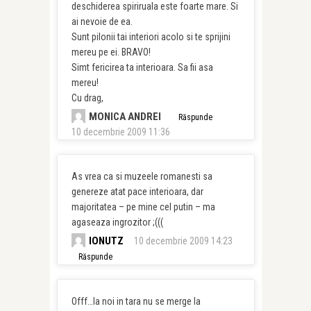
deschiderea spiriruala este foarte mare. Si
ai nevoie de ea.
Sunt pilonii tai interiori acolo si te sprijini
mereu pe ei. BRAVO!
Simt fericirea ta interioara. Sa fii asa
mereu!
Cu drag,
MONICA ANDREI
Răspunde
10 decembrie 2009 11:36
As vrea ca si muzeele romanesti sa
genereze atat pace interioara, dar
majoritatea – pe mine cel putin – ma
agaseaza ingrozitor ;(((
IONUTZ
10 decembrie 2009 14:23
Răspunde
Offf…la noi in tara nu se merge la