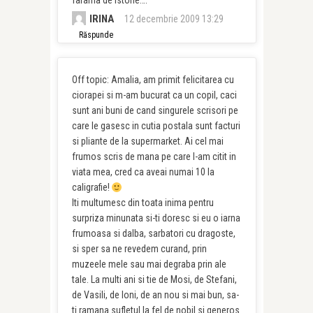
farama de istorie….
IRINA
12 decembrie 2009 13:29
Răspunde
Off topic: Amalia, am primit felicitarea cu
ciorapei si m-am bucurat ca un copil, caci
sunt ani buni de cand singurele scrisori pe
care le gasesc in cutia postala sunt facturi
si pliante de la supermarket. Ai cel mai
frumos scris de mana pe care l-am citit in
viata mea, cred ca aveai numai 10 la
caligrafie!
Iti multumesc din toata inima pentru
surpriza minunata si-ti doresc si eu o iarna
frumoasa si dalba, sarbatori cu dragoste,
si sper sa ne revedem curand, prin
muzeele mele sau mai degraba prin ale
tale. La multi ani si tie de Mosi, de Stefani,
de Vasili, de Ioni, de an nou si mai bun, sa-
ti ramana sufletul la fel de nobil si generos