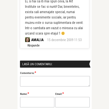
Ei, si hai sa iti mai spun ceva, la Art
Institute se fac si nunti! Dar, bineinteles,
exista sali amenajate special, numai
pentru evenimente sociale, iar pentru
muzeu este o sursa suplimentara de venit.
Intr-o sambata am vazut o mireasa cu alai
urcand scara spre etajul 1
AMALIA
15 decembrie 2009 11:53
Răspunde
LASĂ UN COMENTARIU:
*
Comentariu:
*
*
Nume:
Email: