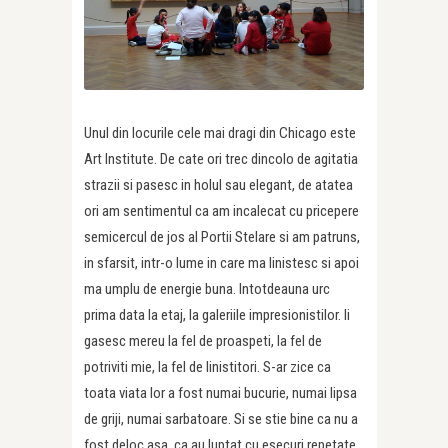
Unul din locurile cele mai dragi din Chicago este
Art Institute. De cate ori trec dincolo de agitatia
strazii si pasesc in holul sau elegant, de atatea
ori am sentimentul ca am incalecat cu pricepere
semicercul de jos al Portii Stelare si am patruns,
in sfarsit, intr-o lume in care ma linistesc si apoi
ma umplu de energie buna. Intotdeauna urc
prima data la etaj, la galeriile impresionistilor. Ii
gasesc mereu la fel de proaspeti, la fel de
potriviti mie, la fel de linistitori. S-ar zice ca
toata viata lor a fost numai bucurie, numai lipsa
de griji, numai sarbatoare. Si se stie bine ca nu a
fost deloc asa, ca au luptat cu esecuri repetate,