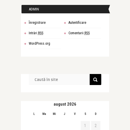
ADMIN
Înregistrare
Autentificare
Intrări
RSS
Comentarii
RSS
WordPress.org
august 2026
L
Ma
Mi
J
V
S
D
1
2