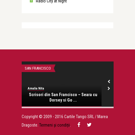
Radio City at Night
SAN FRANCISCO
EUROPA MON A
Amalia Nita
Amalia Nita
e arată
Scrisori din San Francisco – Seara cu
Budapest
Dorsey si Go ...
Copyright © 2009 - 2016 Cartile Tango SRL / Marea
Dragoste.
Termeni și condiții
.