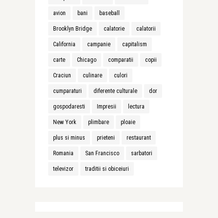
avion
bani
baseball
Brooklyn Bridge
calatorie
calatorii
California
campanie
capitalism
carte
Chicago
comparatii
copii
Craciun
culinare
culori
cumparaturi
diferente culturale
dor
gospodaresti
Impresii
lectura
New York
plimbare
ploaie
plus si minus
prieteni
restaurant
Romania
San Francisco
sarbatori
televizor
traditii si obiceiuri