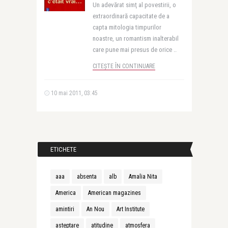
Un adevărat simţ al povestirii, o
extraordinară capacitate de a
capta mitologia timpurilor
noastre, un romantism inalterabil
care pune mai presus de orice ..
CITEȘTE ÎN CONTINUARE
10 mai 2011, 03:45
ETICHETE
aaa
absenta
alb
Amalia Nita
America
American magazines
amintiri
An Nou
Art Institute
asteptare
atitudine
atmosfera