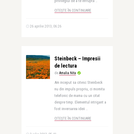
privilegiul de a te infrupta ..
CITEȘTE ÎN CONTINUARE
26 aprilie 2013, 06:26
Steinbeck – Impresii
de lectura
de
Amalia Nita
Am inceput sa citesc Steinbeck
nu din impuls propriu, ci momita
telefonic de mama cu un citat
despre timp. Elementul intrigant a
fost inversarea ideii ..
CITEȘTE ÎN CONTINUARE