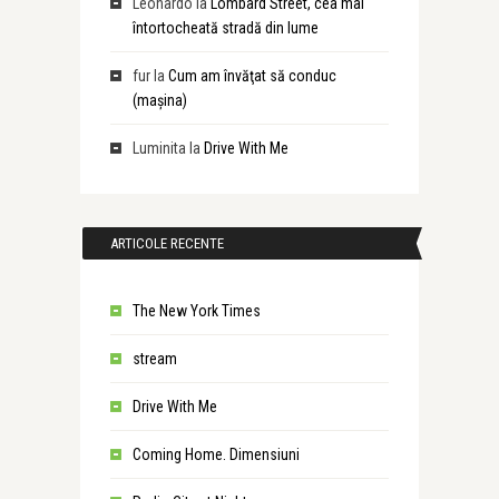
Leonardo
la
Lombard Street, cea mai
întortocheată stradă din lume
fur
la
Cum am învăţat să conduc
(maşina)
Luminita
la
Drive With Me
ARTICOLE RECENTE
The New York Times
stream
Drive With Me
Coming Home. Dimensiuni