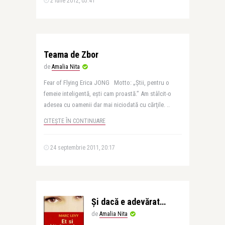
2 iulie 2012, 05:41
Teama de Zbor
de
Amalia Nita
Fear of Flying Erica JONG Motto: „Ştii, pentru o
femeie inteligentă, eşti cam proastă.” Am stâlcit-o
adesea cu oamenii dar mai niciodată cu cărţile. ..
CITEȘTE ÎN CONTINUARE
24 septembrie 2011, 20:17
Şi dacă e adevărat…
de
Amalia Nita