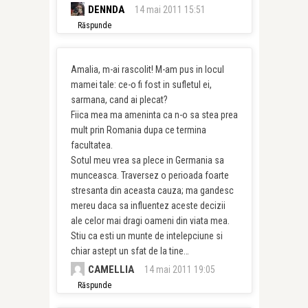
DENNDA
14 mai 2011 15:51
Răspunde
Amalia, m-ai rascolit! M-am pus in locul
mamei tale: ce-o fi fost in sufletul ei,
sarmana, cand ai plecat?
Fiica mea ma ameninta ca n-o sa stea prea
mult prin Romania dupa ce termina
facultatea.
Sotul meu vrea sa plece in Germania sa
munceasca. Traversez o perioada foarte
stresanta din aceasta cauza; ma gandesc
mereu daca sa influentez aceste decizii
ale celor mai dragi oameni din viata mea.
Stiu ca esti un munte de intelepciune si
chiar astept un sfat de la tine…
CAMELLIA
14 mai 2011 19:05
Răspunde