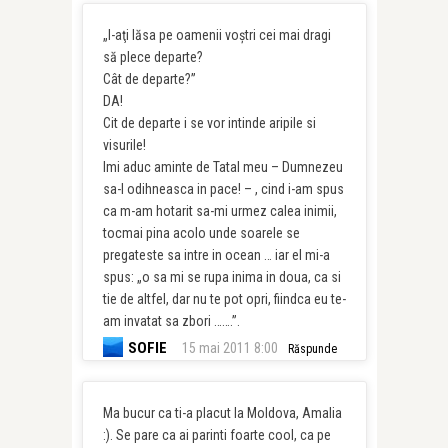
„I-aţi lăsa pe oamenii voştri cei mai dragi
să plece departe?
Cât de departe?”
DA!
Cit de departe i se vor intinde aripile si
visurile!
Imi aduc aminte de Tatal meu – Dumnezeu
sa-l odihneasca in pace! – , cind i-am spus
ca m-am hotarit sa-mi urmez calea inimii,
tocmai pina acolo unde soarele se
pregateste sa intre in ocean … iar el mi-a
spus: „o sa mi se rupa inima in doua, ca si
tie de altfel, dar nu te pot opri, fiindca eu te-
am invatat sa zbori …….”.
SOFIE
15 mai 2011 8:00
Răspunde
Ma bucur ca ti-a placut la Moldova, Amalia
:). Se pare ca ai parinti foarte cool, ca pe