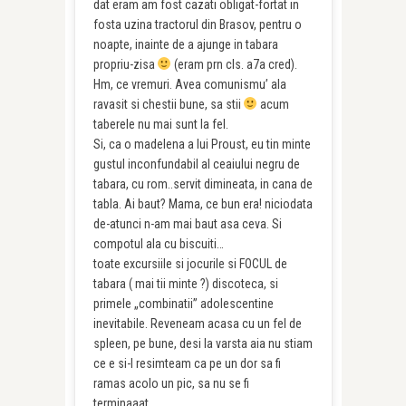
dat eram am fost cazati obligat-fortat in
fosta uzina tractorul din Brasov, pentru o
noapte, inainte de a ajunge in tabara
propriu-zisa
(eram prn cls. a7a cred).
Hm, ce vremuri. Avea comunismu’ ala
ravasit si chestii bune, sa stii
acum
taberele nu mai sunt la fel.
Si, ca o madelena a lui Proust, eu tin minte
gustul inconfundabil al ceaiului negru de
tabara, cu rom..servit dimineata, in cana de
tabla. Ai baut? Mama, ce bun era! niciodata
de-atunci n-am mai baut asa ceva. Si
compotul ala cu biscuiti…
toate excursiile si jocurile si FOCUL de
tabara ( mai tii minte ?) discoteca, si
primele „combinatii” adolescentine
inevitabile. Reveneam acasa cu un fel de
spleen, pe bune, desi la varsta aia nu stiam
ce e si-l resimteam ca pe un dor sa fi
ramas acolo un pic, sa nu se fi
terminaaat…