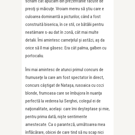
scriam cât apucam din prezentările făcute de
preoţi şi măicuţe. Vroiam mereu să ştiu care e
culoarea dominantă a picturilor, când a fost
construită biserica, în ce stil, ce bătălii pentru
neatârnare s-au dat în zonă, cât mai multe
detalii. Îmi amintesc carneţelul şi astăzi, aş da
orice să îl mai găsesc. Era cât palma, galben cu
portocaliu.
Îmi mai amintesc de atunci primul concurs de
frumuseţe la care am fost spectator în direct,
concurs câştigat de Nataşa, rusoaica cu cozi
blonde, frumoasa care se îmbujora în nuanţa
perfectă la vederea lui Serghei, colegul ei de
naţionalitate, acelaşi care îmi deşteptase şi mie,
pentru prima dată, nişte sentimente
amestecate. Ca o paranteză, următoarea mea
înflăcărare, obicei de care tind să nu scap nici