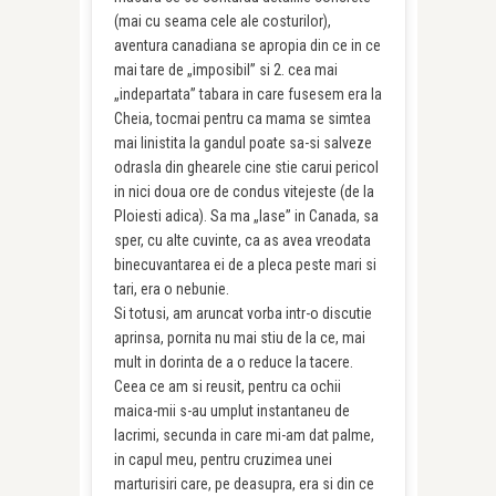
(mai cu seama cele ale costurilor),
aventura canadiana se apropia din ce in ce
mai tare de „imposibil” si 2. cea mai
„indepartata” tabara in care fusesem era la
Cheia, tocmai pentru ca mama se simtea
mai linistita la gandul poate sa-si salveze
odrasla din ghearele cine stie carui pericol
in nici doua ore de condus vitejeste (de la
Ploiesti adica). Sa ma „lase” in Canada, sa
sper, cu alte cuvinte, ca as avea vreodata
binecuvantarea ei de a pleca peste mari si
tari, era o nebunie.
Si totusi, am aruncat vorba intr-o discutie
aprinsa, pornita nu mai stiu de la ce, mai
mult in dorinta de a o reduce la tacere.
Ceea ce am si reusit, pentru ca ochii
maica-mii s-au umplut instantaneu de
lacrimi, secunda in care mi-am dat palme,
in capul meu, pentru cruzimea unei
marturisiri care, pe deasupra, era si din ce