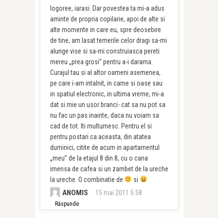
logoree, iarasi. Dar povestea ta mi-a adus
aminte de propria copilarie, apoi de alte si
alte momente in care eu, spre deosebire
de tine, am lasat temerile celor dragi sa-mi
alunge vise si sa-mi construiasca pereti
mereu „prea grosi” pentru a-i darama.
Curajul tau si al altor oameni asemenea,
pe care i-am intalnit, in carne si oase sau
in spatiul electronic, in ultima vreme, mi-a
dat si mie un usor branci- cat sa nu pot sa
nu fac un pas inainte, daca nu voiam sa
cad de tot. Iti multumesc. Pentru el si
pentru postari ca aceasta, din atatea
duminici, citite de acum in apartamentul
„meu” de la etajul 8 din 8, cu o cana
imensa de cafea si un zambet de la ureche
la ureche. O combinatie de
si
ANOMIS
15 mai 2011 5:58
Răspunde