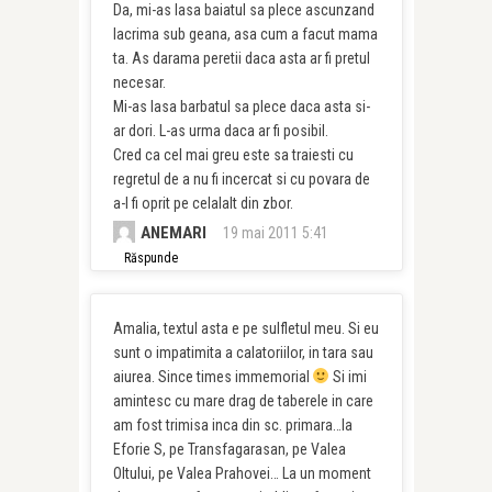
Da, mi-as lasa baiatul sa plece ascunzand
lacrima sub geana, asa cum a facut mama
ta. As darama peretii daca asta ar fi pretul
necesar.
Mi-as lasa barbatul sa plece daca asta si-
ar dori. L-as urma daca ar fi posibil.
Cred ca cel mai greu este sa traiesti cu
regretul de a nu fi incercat si cu povara de
a-l fi oprit pe celalalt din zbor.
ANEMARI
19 mai 2011 5:41
Răspunde
Amalia, textul asta e pe sulfletul meu. Si eu
sunt o impatimita a calatoriilor, in tara sau
aiurea. Since times immemorial
Si imi
amintesc cu mare drag de taberele in care
am fost trimisa inca din sc. primara…la
Eforie S, pe Transfagarasan, pe Valea
Oltului, pe Valea Prahovei… La un moment