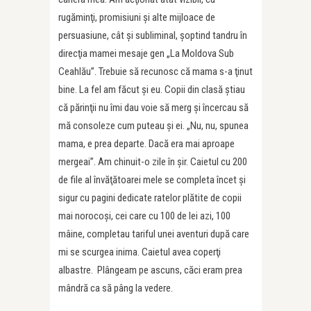
rugăminţi, promisiuni şi alte mijloace de
persuasiune, cât şi subliminal, şoptind tandru în
direcţia mamei mesaje gen „La Moldova Sub
Ceahlău”. Trebuie să recunosc că mama s-a ţinut
bine. La fel am făcut şi eu. Copii din clasă ştiau
că părinţii nu îmi dau voie să merg şi încercau să
mă consoleze cum puteau şi ei. „Nu, nu, spunea
mama, e prea departe. Dacă era mai aproape
mergeai”. Am chinuit-o zile în şir. Caietul cu 200
de file al învăţătoarei mele se completa încet şi
sigur cu pagini dedicate ratelor plătite de copii
mai norocoşi, cei care cu 100 de lei azi, 100
mâine, completau tariful unei aventuri după care
mi se scurgea inima. Caietul avea coperţi
albastre. Plângeam pe ascuns, căci eram prea
mândră ca să pâng la vedere.