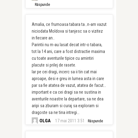
Răspunde
Amalia, ce frumoasa tabara ta…n-am vazut
niciodata Moldova si tanjesc sa o vizitez
in fiecare an..
Parintii nu m-au lasat decat intr-o tabara,
tot la 14 ani, care a fost distractie maxima
cu toate aventurile tipice cu amintiri
placute si prilej de rasete.
Iar pe cei dragi, incerc sa ii tin cat mai
aproape, desi e greu in lumea asta in care
par sa fie atatea de vazut, atatea de facut…
important e ca cei dragi sa ne sustina in
aventurile noastre la departare, sa ne dea
aripi sa zburam si curaj sa exploram si
dragoste sa ne tina intregi…
OLGA
17 mai 2011 3:51
Răspunde