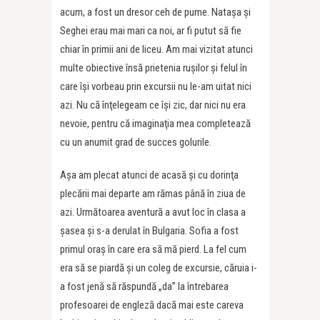
acum, a fost un dresor ceh de pume. Nataşa şi
Seghei erau mai mari ca noi, ar fi putut să fie
chiar în primii ani de liceu. Am mai vizitat atunci
multe obiective însă prietenia ruşilor şi felul în
care îşi vorbeau prin excursii nu le-am uitat nici
azi. Nu că înţelegeam ce îşi zic, dar nici nu era
nevoie, pentru că imaginaţia mea completează
cu un anumit grad de succes golurile.
Aşa am plecat atunci de acasă şi cu dorinţa
plecării mai departe am rămas până în ziua de
azi. Următoarea aventură a avut loc în clasa a
şasea şi s-a derulat în Bulgaria. Sofia a fost
primul oraş în care era să mă pierd. La fel cum
era să se piardă şi un coleg de excursie, căruia i-
a fost jenă să răspundă „da” la întrebarea
profesoarei de engleză dacă mai este careva