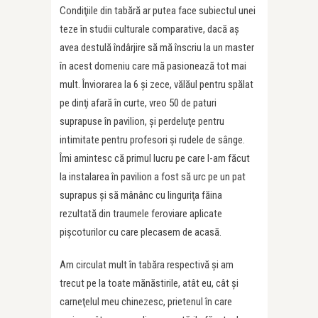
Condiţiile din tabără ar putea face subiectul unei
teze în studii culturale comparative, dacă aş
avea destulă îndârjire să mă înscriu la un master
în acest domeniu care mă pasionează tot mai
mult. Înviorarea la 6 şi zece, vălăul pentru spălat
pe dinţi afară în curte, vreo 50 de paturi
suprapuse în pavilion, şi perdeluţe pentru
intimitate pentru profesori şi rudele de sânge.
Îmi amintesc că primul lucru pe care l-am făcut
la instalarea în pavilion a fost să urc pe un pat
suprapus şi să mânânc cu linguriţa făina
rezultată din traumele feroviare aplicate
pişcoturilor cu care plecasem de acasă.
Am circulat mult în tabăra respectivă şi am
trecut pe la toate mănăstirile, atât eu, cât şi
carneţelul meu chinezesc, prietenul în care