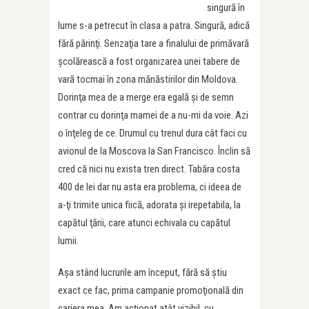
singură în
lume s-a petrecut în clasa a patra. Singură, adică
fără părinţi. Senzaţia tare a finalului de primăvară
şcolărească a fost organizarea unei tabere de
vară tocmai în zona mănăstirilor din Moldova.
Dorinţa mea de a merge era egală şi de semn
contrar cu dorinţa mamei de a nu-mi da voie. Azi
o înţeleg de ce. Drumul cu trenul dura cât faci cu
avionul de la Moscova la San Francisco. Înclin să
cred că nici nu exista tren direct. Tabăra costa
400 de lei dar nu asta era problema, ci ideea de
a-ţi trimite unica fiică, adorata şi irepetabila, la
capătul ţării, care atunci echivala cu capătul
lumii.
Aşa stând lucrurile am început, fără să ştiu
exact ce fac, prima campanie promoţională din
cariera mea. Am acţionat atât vizibil, cu