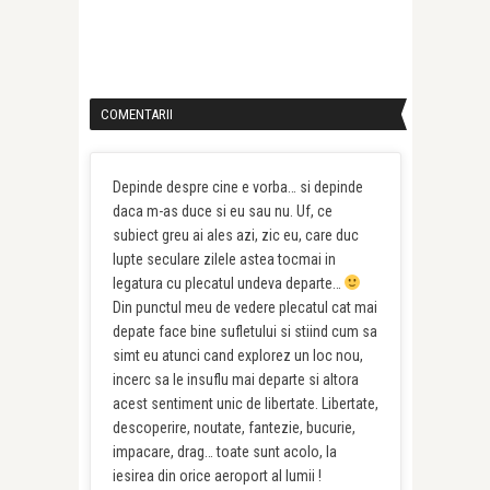
COMENTARII
Depinde despre cine e vorba… si depinde
daca m-as duce si eu sau nu. Uf, ce
subiect greu ai ales azi, zic eu, care duc
lupte seculare zilele astea tocmai in
legatura cu plecatul undeva departe…
Din punctul meu de vedere plecatul cat mai
depate face bine sufletului si stiind cum sa
simt eu atunci cand explorez un loc nou,
incerc sa le insuflu mai departe si altora
acest sentiment unic de libertate. Libertate,
descoperire, noutate, fantezie, bucurie,
impacare, drag… toate sunt acolo, la
iesirea din orice aeroport al lumii !