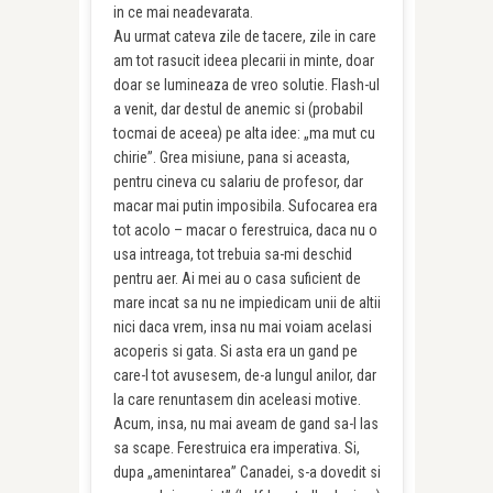
in ce mai neadevarata.
Au urmat cateva zile de tacere, zile in care
am tot rasucit ideea plecarii in minte, doar
doar se lumineaza de vreo solutie. Flash-ul
a venit, dar destul de anemic si (probabil
tocmai de aceea) pe alta idee: „ma mut cu
chirie”. Grea misiune, pana si aceasta,
pentru cineva cu salariu de profesor, dar
macar mai putin imposibila. Sufocarea era
tot acolo – macar o ferestruica, daca nu o
usa intreaga, tot trebuia sa-mi deschid
pentru aer. Ai mei au o casa suficient de
mare incat sa nu ne impiedicam unii de altii
nici daca vrem, insa nu mai voiam acelasi
acoperis si gata. Si asta era un gand pe
care-l tot avusesem, de-a lungul anilor, dar
la care renuntasem din aceleasi motive.
Acum, insa, nu mai aveam de gand sa-l las
sa scape. Ferestruica era imperativa. Si,
dupa „amenintarea” Canadei, s-a dovedit si