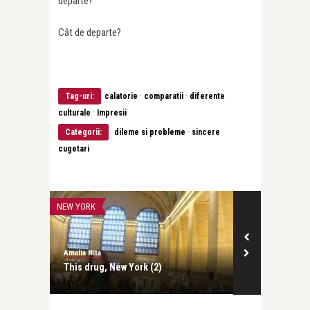
departe?
Cât de departe?
·
·
Tag-uri:
calatorie
comparatii
diferente
·
culturale
Impresii
·
Categorii:
dileme si probleme
sincere
cugetari
Amalia Nita
Pleasure Poin
NEW YORK
CALIFORNIA
Amalia Nita
This drug, New York (2)