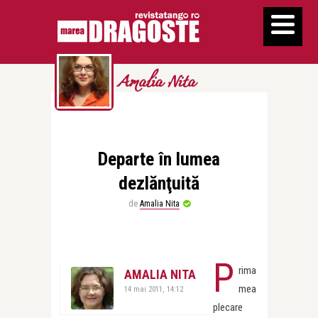
Amalia Nita
Departe în lumea
dezlănţuită
de
Amalia Nita
P
rima
AMALIA NITA
mea
14 mai 2011, 14:12
plecare