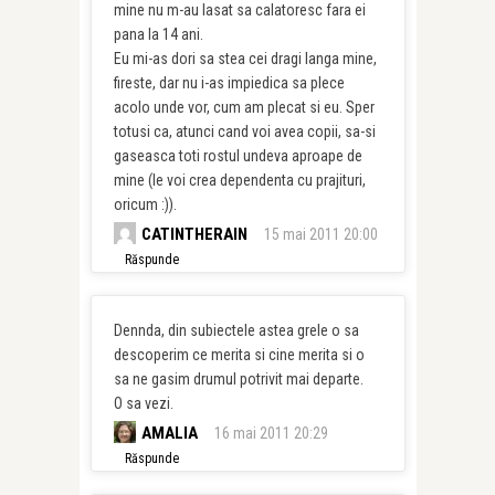
mine nu m-au lasat sa calatoresc fara ei
pana la 14 ani.
Eu mi-as dori sa stea cei dragi langa mine,
fireste, dar nu i-as impiedica sa plece
acolo unde vor, cum am plecat si eu. Sper
totusi ca, atunci cand voi avea copii, sa-si
gaseasca toti rostul undeva aproape de
mine (le voi crea dependenta cu prajituri,
oricum :)).
CATINTHERAIN
15 mai 2011 20:00
Răspunde
Dennda, din subiectele astea grele o sa
descoperim ce merita si cine merita si o
sa ne gasim drumul potrivit mai departe.
O sa vezi.
AMALIA
16 mai 2011 20:29
Răspunde