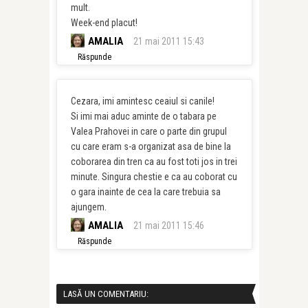
mult.
Week-end placut!
AMALIA
21 mai 2011 15:43
Răspunde
Cezara, imi amintesc ceaiul si canile!
Si imi mai aduc aminte de o tabara pe
Valea Prahovei in care o parte din grupul
cu care eram s-a organizat asa de bine la
coborarea din tren ca au fost toti jos in trei
minute. Singura chestie e ca au coborat cu
o gara inainte de cea la care trebuia sa
ajungem.
AMALIA
21 mai 2011 15:46
Răspunde
LASĂ UN COMENTARIU: