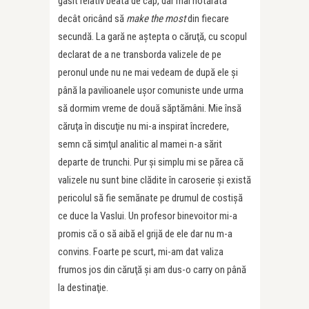
găsit relativ beată de cap, dar mai hotărâtă
decât oricând să
make the most
din fiecare
secundă. La gară ne aştepta o căruţă, cu scopul
declarat de a ne transborda valizele de pe
peronul unde nu ne mai vedeam de după ele şi
până la pavilioanele uşor comuniste unde urma
să dormim vreme de două săptămâni. Mie însă
căruţa în discuţie nu mi-a inspirat încredere,
semn că simţul analitic al mamei n-a sărit
departe de trunchi. Pur şi simplu mi se părea că
valizele nu sunt bine clădite în caroserie şi există
pericolul să fie semănate pe drumul de costişă
ce duce la Vaslui. Un profesor binevoitor mi-a
promis că o să aibă el grijă de ele dar nu m-a
convins. Foarte pe scurt, mi-am dat valiza
frumos jos din căruţă şi am dus-o carry on până
la destinaţie.