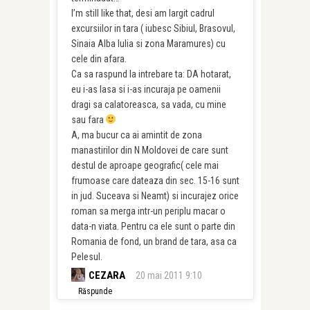
I’m still like that, desi am largit cadrul
excursiilor in tara ( iubesc Sibiul, Brasovul,
Sinaia Alba Iulia si zona Maramures) cu
cele din afara.
Ca sa raspund la intrebare ta: DA hotarat,
eu i-as lasa si i-as incuraja pe oamenii
dragi sa calatoreasca, sa vada, cu mine
sau fara
A, ma bucur ca ai amintit de zona
manastirilor din N Moldovei de care sunt
destul de aproape geografic( cele mai
frumoase care dateaza din sec. 15-16 sunt
in jud. Suceava si Neamt) si incurajez orice
roman sa merga intr-un periplu macar o
data-n viata. Pentru ca ele sunt o parte din
Romania de fond, un brand de tara, asa ca
Pelesul.
CEZARA
20 mai 2011 9:10
Răspunde