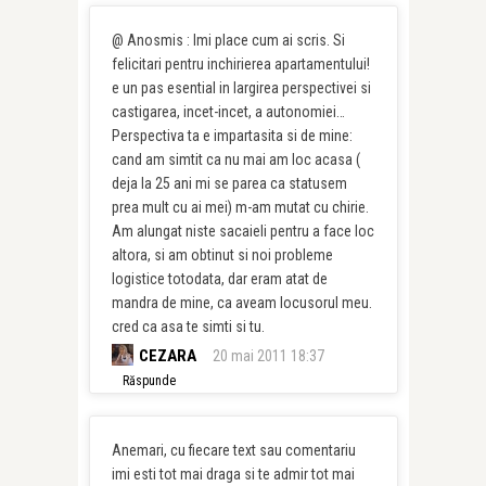
@ Anosmis : Imi place cum ai scris. Si
felicitari pentru inchirierea apartamentului!
e un pas esential in largirea perspectivei si
castigarea, incet-incet, a autonomiei…
Perspectiva ta e impartasita si de mine:
cand am simtit ca nu mai am loc acasa (
deja la 25 ani mi se parea ca statusem
prea mult cu ai mei) m-am mutat cu chirie.
Am alungat niste sacaieli pentru a face loc
altora, si am obtinut si noi probleme
logistice totodata, dar eram atat de
mandra de mine, ca aveam locusorul meu.
cred ca asa te simti si tu.
CEZARA
20 mai 2011 18:37
Răspunde
Anemari, cu fiecare text sau comentariu
imi esti tot mai draga si te admir tot mai