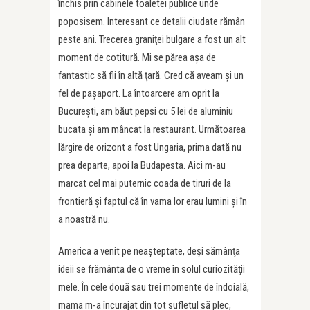
închis prin cabinele toaletei publice unde
poposisem. Interesant ce detalii ciudate rămân
peste ani. Trecerea graniţei bulgare a fost un alt
moment de cotitură. Mi se părea aşa de
fantastic să fii în altă ţară. Cred că aveam şi un
fel de paşaport. La întoarcere am oprit la
Bucureşti, am băut pepsi cu 5 lei de aluminiu
bucata şi am mâncat la restaurant. Următoarea
lărgire de orizont a fost Ungaria, prima dată nu
prea departe, apoi la Budapesta. Aici m-au
marcat cel mai puternic coada de tiruri de la
frontieră şi faptul că în vama lor erau lumini şi în
a noastră nu.
America a venit pe neaşteptate, deşi sămânţa
ideii se frământa de o vreme în solul curiozităţii
mele. În cele două sau trei momente de îndoială,
mama m-a încurajat din tot sufletul să plec,