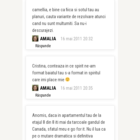
camellia, e bine ca fiica si sotul tau au
planuri, cauta variante de rezolvare atunci
cand nu sunt multumiti. Sa nu-i
descurajezi.
AMALIA
16 mai 2011 20:32
Răspunde
Cristina, conteaza in ce spirit ne-am
format baiatul tau s-a format in spiritul
care imi place mie
AMALIA
16 mai 2011 20:35
Răspunde
Anomis, daca in apartamentul tau de la
etajul 8 din 8 iti mai da tarcoale gandul de
Canada, sfatul meu e go for it. Nu il lua ca
pe o mutare dramatica si definitiva