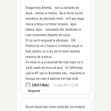
Draga mea Amelia…. noi cu dorurile de
duca… mereu si mereu… M-ai facut sa imi
amintesc de plecarile mele… la 9 ani, dupa
clasa a doua cu trenul singura… apoi
tabere, apoi … vacnatele din studentie in
care munceam departe de casa…
Si ca sa iti raspund la intrebare… DA.
Pentru tot ce e frumos si trebuie vazut si
trait, pentru ca si eu am in mine dorinta
vesnica de a pleca….
Pe mine m-a si anuntat fiul mai mare ca o
sa iti caute de lucru la anul… in California,
sau la NY sau in Australia sau… mai bine in
Europa pe care o iubeste tot mai mult.
CRISTINAC
14 mai 2011 22:00
Răspunde
Acum doua luni, eram hotarata sa emigrez