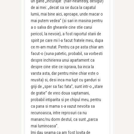
un gand „incurajat” (half-heartedly, desigur)
de ai mei: „decat sa se duca la capatul
lumii, mai bine aici, aproape, unde macar o
mai putem vedea” (si sari in masina pentru
a o salva din ghearele cine stie carui
pericol, la nevoie), a fost raportul starii de
spirit pe care mi l-a facut fratele meu, dupa
ce m-am mutat. Pentru ca pe asta chiar am
facut-o (suna patetic, probabil, sa vorbesti
despre inchirierea unui apartament ca
despre cine stie ce isprava, ba inca la
varsta asta, dar pentru mine chiar este o
reusita) si, desi inca ma lupt cu ganduri si
griji de „sper sa fac fata”, sunt intr-o „stare
de gratie” de vreo doua saptamani,
probabil intiparita si pe chipul meu, pentru
ca pana si mama s-a vazut nevoita sa
recunoasca, intre reprosuri ca nu
mananc/nu dorm destul, ca sunt „parca
mai luminoasa”.
Imi dau seama ca am fost lovita de