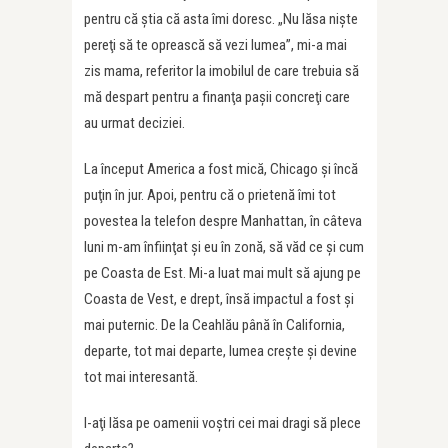
pentru că ştia că asta îmi doresc. „Nu lăsa nişte
pereţi să te oprească să vezi lumea”, mi-a mai
zis mama, referitor la imobilul de care trebuia să
mă despart pentru a finanţa paşii concreţi care
au urmat deciziei.
La început America a fost mică, Chicago şi încă
puţin în jur. Apoi, pentru că o prietenă îmi tot
povestea la telefon despre Manhattan, în câteva
luni m-am înfiinţat şi eu în zonă, să văd ce şi cum
pe Coasta de Est. Mi-a luat mai mult să ajung pe
Coasta de Vest, e drept, însă impactul a fost şi
mai puternic. De la Ceahlău până în California,
departe, tot mai departe, lumea creşte şi devine
tot mai interesantă.
I-aţi lăsa pe oamenii voştri cei mai dragi să plece