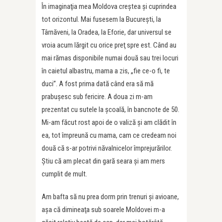
În imaginaţia mea Moldova creştea şi cuprindea
tot orizontul. Mai fusesem la Bucureşti, la
Târnăveni, la Oradea, la Eforie, dar universul se
vroia acum lărgit cu orice preţ spre est. Când au
mai rămas disponibile numai două sau trei locuri
în caietul albastru, mama a zis, „fie ce-o fi, te
duci”. A fost prima dată când era să mă
prabuşesc sub fericire. A doua zi m-am
prezentat cu sutele la şcoală, în bancnote de 50.
Mi-am făcut rost apoi de o valiză şi am clădit în
ea, tot împreună cu mama, cam ce credeam noi
două că s-ar potrivi năvalnicelor împrejurărilor.
Ştiu că am plecat din gară seara şi am mers
cumplit de mult.
Am bafta să nu prea dorm prin trenuri şi avioane,
aşa că dimineaţa sub soarele Moldovei m-a