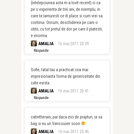
(intelepciunea asta m-a lovit recent) ci ca
pe o experienta de trei ani, de exemplu, in
care te lamuresti ce iti place si cum vrei sa
continui. Oricum, deschiderea pe care o
obtii, cu tot pretul de dor pe care il platesti,
e enorma.
AMALIA
16 mai 2011 20:39
Răspunde
Sofie, tatal tau a practicat cea mai
impresionanta forma de generozitate din
cate exista.
AMALIA
16 mai 2011 20:41
Răspunde
catintherain, pai daca zici de prajituri, ia sa
bag si eu un Vancouver soon
AMALIA
16 mai 2011 20:45