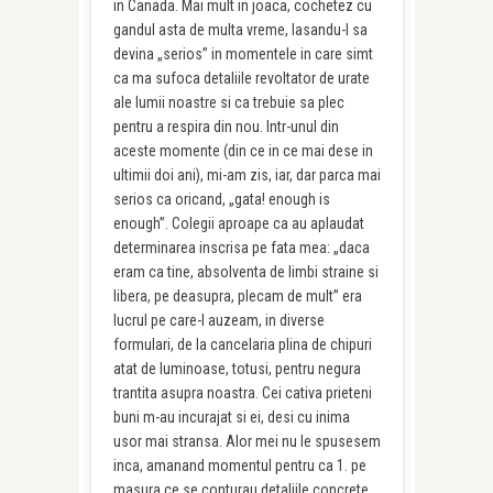
in Canada. Mai mult in joaca, cochetez cu
gandul asta de multa vreme, lasandu-l sa
devina „serios” in momentele in care simt
ca ma sufoca detaliile revoltator de urate
ale lumii noastre si ca trebuie sa plec
pentru a respira din nou. Intr-unul din
aceste momente (din ce in ce mai dese in
ultimii doi ani), mi-am zis, iar, dar parca mai
serios ca oricand, „gata! enough is
enough”. Colegii aproape ca au aplaudat
determinarea inscrisa pe fata mea: „daca
eram ca tine, absolventa de limbi straine si
libera, pe deasupra, plecam de mult” era
lucrul pe care-l auzeam, in diverse
formulari, de la cancelaria plina de chipuri
atat de luminoase, totusi, pentru negura
trantita asupra noastra. Cei cativa prieteni
buni m-au incurajat si ei, desi cu inima
usor mai stransa. Alor mei nu le spusesem
inca, amanand momentul pentru ca 1. pe
masura ce se conturau detaliile concrete