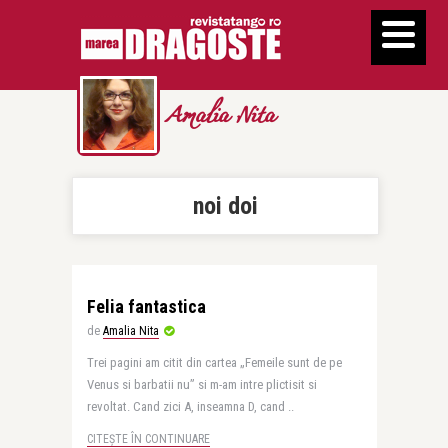
Amalia Nita
noi doi
Felia fantastica
de
Amalia Nita
Trei pagini am citit din cartea „Femeile sunt de pe
Venus si barbatii nu” si m-am intre plictisit si
revoltat. Cand zici A, inseamna D, cand ..
CITEȘTE ÎN CONTINUARE