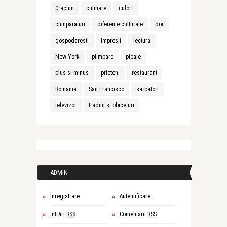
Craciun
culinare
culori
cumparaturi
diferente culturale
dor
gospodaresti
Impresii
lectura
New York
plimbare
ploaie
plus si minus
prieteni
restaurant
Romania
San Francisco
sarbatori
televizor
traditii si obiceiuri
ADMIN
Înregistrare
Autentificare
Intrări
RSS
Comentarii
RSS