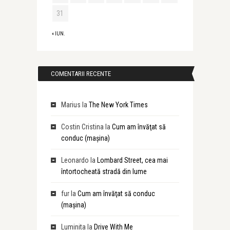
31
« IUN.
COMENTARII RECENTE
Marius
la
The New York Times
Costin Cristina
la
Cum am învăţat să
conduc (maşina)
Leonardo
la
Lombard Street, cea mai
întortocheată stradă din lume
fur
la
Cum am învăţat să conduc
(maşina)
Luminita
la
Drive With Me