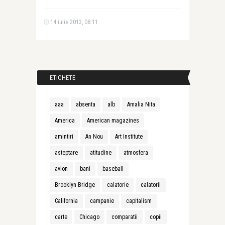
14 iulie 2013, 08:11
ETICHETE
aaa
absenta
alb
Amalia Nita
America
American magazines
amintiri
An Nou
Art Institute
asteptare
atitudine
atmosfera
avion
bani
baseball
Brooklyn Bridge
calatorie
calatorii
California
campanie
capitalism
carte
Chicago
comparatii
copii