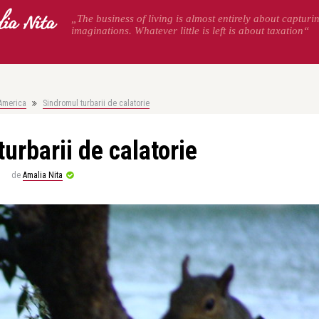
ia Nita
„The business of living is almost entirely about capturi
imaginations. Whatever little is left is about taxation“
America
Sindromul turbarii de calatorie
urbarii de calatorie
de
Amalia Nita