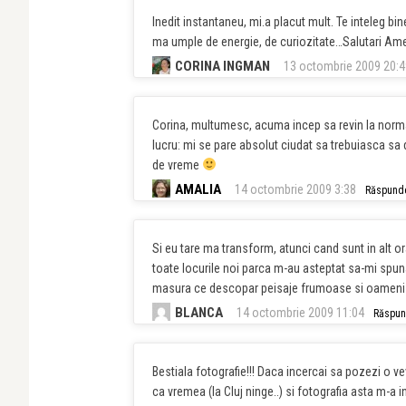
Inedit instantaneu, mi.a placut mult. Te inteleg b
ma umple de energie, de curiozitate…Salutari Amer
CORINA INGMAN
13 octombrie 2009 20:4
Corina, multumesc, acuma incep sa revin la normal
lucru: mi se pare absolut ciudat sa trebuiasca sa d
de vreme
AMALIA
14 octombrie 2009 3:38
Răspund
Si eu tare ma transform, atunci cand sunt in alt or
toate locurile noi parca m-au asteptat sa-mi spun
masura ce descopar peisaje frumoase si oameni , c
BLANCA
14 octombrie 2009 11:04
Răspu
Bestiala fotografie!!! Daca incercai sa pozezi o v
ca vremea (la Cluj ninge..) si fotografia asta m-a 