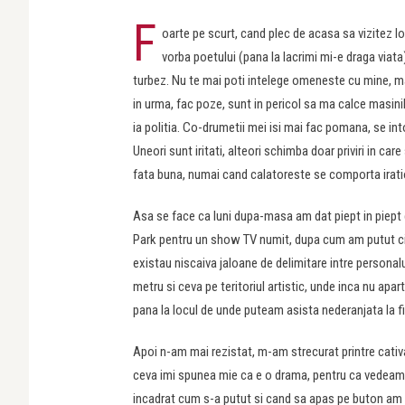
F
oarte pe scurt, cand plec de acasa sa vizitez loc
vorba poetului (pana la lacrimi mi-e draga viat
turbez. Nu te mai poti intelege omeneste cu mine, ma
in urma, fac poze, sunt in pericol sa ma calce masini
ia politia. Co-drumetii mei isi mai fac pomana, se in
Uneori sunt iritati, alteori schimba doar priviri in car
fata buna, numai cand calatoreste se comporta irati
Asa se face ca luni dupa-masa am dat piept in piept
Park pentru un show TV numit, dupa cum am putut cit
existau niscaiva jaloane de delimitare intre personalu
metru si ceva pe teritoriul artistic, unde inca nu apa
pana la locul de unde puteam asista nederanjata la fi
Apoi n-am mai rezistat, m-am strecurat printre cativa
ceva imi spunea mie ca e o drama, pentru ca vedeam u
incadrat cum s-a putut si cand sa apas pe buton am va