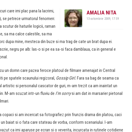
uri care imi plac pana la lacrimi,
AMALIA NITA
a), se petrece urmatorul fenomen:
13 octombrie 2009, 17:59
 scutur de haturile logicii, raman
le, sa ma calce calestile, sa ma
torc dupa mine, mesteca din buze si ma trag de cate un brat dupa ei.
e scrie, negru pe alb: las-o si pe ea sa-si faca damblaua, ca in general e
onal.
 cu un domn care pazea feroce platoul de filmare amenajat in Central
i pe spatele scaunului regizoral,
Gossip Girl.
Fara sa bag de seama ca
l artistic si personalul cascator de guri, m-am trezit ca am inaintat un
rtin. M-am scuzat intr-un fluviu de
I’m sorry
si am dat in marsarier pietonal
lmari.
 copaci si am incercat sa fotografiez prin frunzis drama din platou, caci
n baiat si o fata care stateau de vorba, conform scenariului. I-am
zut ca imi aparuse pe ecran si o veverita, incurcata in rutinele cotidiene