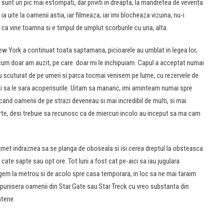
, sunt un pic mai estompati, dar priviti in dreapta, la mandretea de veverita
ia uite la oamenii astia, iar filmeaza, iar imi blocheaza vizuina, nu-i
 ei ca vine toamna si e timpul de umplut scorburile cu una, alta.
New York a continuat toata saptamana, picioarele au umblat in legea lor,
cum doar am auzit, pe care doar mi le inchipuiam. Capul a acceptat numai
au scuturat de pe umeri si parca tocmai venisem pe lume, cu rezervele de
mai sa le sara acoperisurile. Uitam sa mananc, imi aminteam numai spre
 cand oamenii de pe strazi deveneau si mai incredibil de multi, si mai
arte, desi trebuie sa recunosc ca de miercuri incolo au inceput sa ma cam
t indraznea sa se planga de oboseala si isi cerea dreptul la obsteasca
te sapte sau opt ore. Tot luni a fost cat pe-aici sa iau jugulara
rgem la metrou si de acolo spre casa temporara, in loc sa ne mai taraim
unisera oamenii din Star Gate sau Star Treck cu vreo substanta din
ntene.