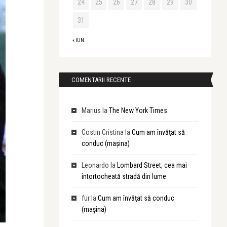
24
25
26
27
28
29
30
31
« IUN.
COMENTARII RECENTE
Marius
la
The New York Times
Costin Cristina
la
Cum am învăţat să
conduc (maşina)
Leonardo
la
Lombard Street, cea mai
întortocheată stradă din lume
fur
la
Cum am învăţat să conduc
(maşina)