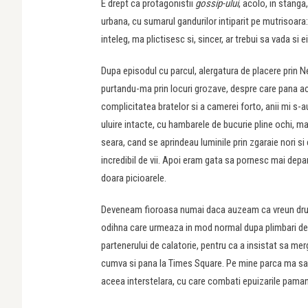
E drept ca protagonistii
gossip-ului
, acolo, in stanga
urbana, cu sumarul gandurilor intiparit pe mutrisoara: 
inteleg, ma plictisesc si, sincer, ar trebui sa vada si
Dupa episodul cu parcul, alergatura de placere prin 
purtandu-ma prin locuri grozave, despre care pana a
complicitatea bratelor si a camerei forto, anii mi s-
uluire intacte, cu hambarele de bucurie pline ochi, 
seara, cand se aprindeau luminile prin zgaraie nori si
incredibil de vii. Apoi eram gata sa pornesc mai dep
doara picioarele.
Deveneam fioroasa numai daca auzeam ca vreun drume
odihna care urmeaza in mod normal dupa plimbari de ca
partenerului de calatorie, pentru ca a insistat sa me
cumva si pana la Times Square. Pe mine parca ma sap
aceea interstelara, cu care combati epuizarile pama