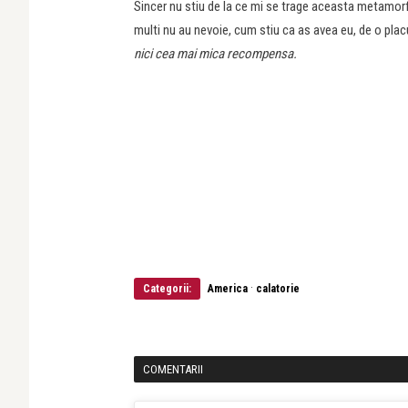
Sincer nu stiu de la ce mi se trage aceasta metamorf
multi nu au nevoie, cum stiu ca as avea eu, de o plac
nici cea mai mica recompensa.
·
Categorii:
America
calatorie
COMENTARII