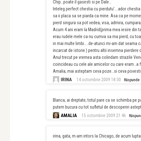
Chip…poate il gasesti si pe Dale…
Inteleg perfect chestia cu pierdutu’….ador chestia 
sa ii placa sa se piarda ca mine. Asa ca pe mome
pierd singura sa pot vedea, visa, admira, cumpara, f
Acum 4 ani eram la Madrid(prima mea iesire din ta
erau rudele mele ca nu cumva sa ma pierd, cu toat
in mai multe limbi…..de-atunci mi-am dat seama c
incarcat de istorie ) pentru altii insemna pierdere
Anul trecut pe vremea asta colindam strazile Vene
coincideau cu cele ale amicelor cu care eram…a 
Amalia, mai asteptam ceva poze…si ceva povesti d
IRINA
14 octombrie 2009 18:30
Răspunde
Blanca, ai dreptate, totul pare ca se schimba pe pa
putem bucura cu tot sufletul de descoperiri astep
AMALIA
15 octombrie 2009 21:46
Răspun
irina, gata, m-am intors la Chicago, de acum lupta