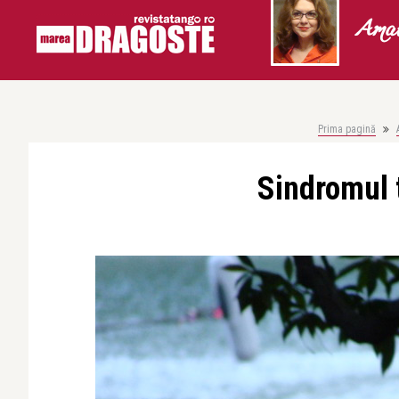
Amal
Prima pagină
Sindromul t