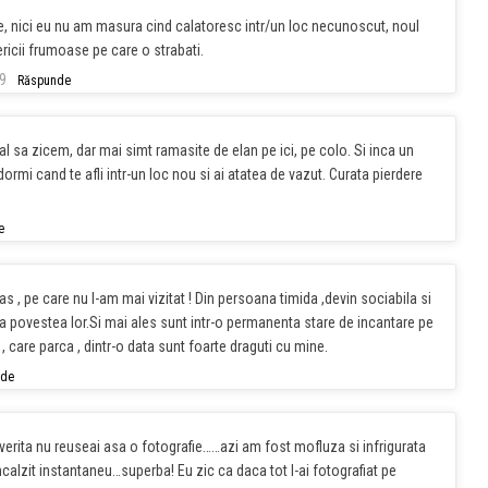
ine, nici eu nu am masura cind calatoresc intr/un loc necunoscut, noul
icii frumoase pe care o strabati.
9
Răspunde
 sa zicem, dar mai simt ramasite de elan pe ici, pe colo. Si inca un
ormi cand te afli intr-un loc nou si ai atatea de vazut. Curata pierdere
e
as , pe care nu l-am mai vizitat ! Din persoana timida ,devin sociabila si
a povestea lor.Si mai ales sunt intr-o permanenta stare de incantare pe
are parca , dintr-o data sunt foarte draguti cu mine.
nde
everita nu reuseai asa o fotografie……azi am fost mofluza si infrigurata
incalzit instantaneu…superba! Eu zic ca daca tot l-ai fotografiat pe