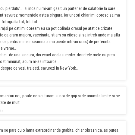
cu pierdutu’…..si inca nu mi-am gasit un partener de calatorie la care
nt savurez momentele astea singura, iar uneori chiar imi doresc sa ma
otografia tot, tot, tot…..
ra)si pe cat imi doream eu sa pot colinda orasul pe atat de crizate
e ca eram majora, vaccinata, stiam sa citesc si sa intreb unde ma aflu
a ce pentru mine inseamna a ma pierde intr-un oras( de preferinta
 de vreme….
tiei…de una singura, din exact acelasi motiv: dorintele mele nu prea
fost minunat, acum m-as intoarce…
espre ce vezi, traiesti, savurezi in New York…
manturi noi, poate ne scuturam si noi de griji si de anumite limite si ne
tate de mult.
de
m se pare cu o iarna extraordinar de grabita, chiar obraznica, as putea