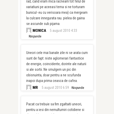
rad, cand eram mica racneam tot felul de
variatiuni pe aceeasi tema si ne torturam
bunicul- eu cu verisoara mea) ca mergeam
la culcare innegurata rau. pielea de gaina
se ascunde sub pijama.
MONICA
5 august 2010 4:33
Răspunde
Uneori cele mai banale zile ni se arata cum
sunt de fapt: niste aglomerari fantastice
de energie, coincidente, dorinte ale naturii
si ale sortii. Ne smulgem un pic din
obisnuinta, doar pentru a ne scufunda
inapoi dupa prima ceasca de cafea.
MR
5 august 2010 6:59
Răspunde
Pacat ca trebuie sa fim zgaltaiti uneori,
pentru a iesi din nemultumiri cotidiene si