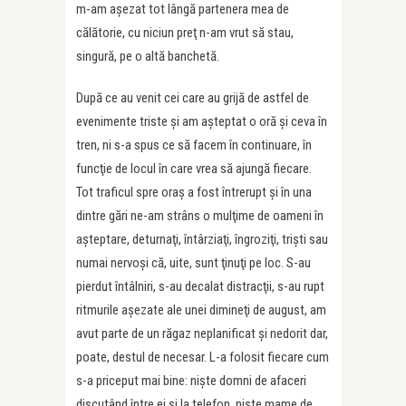
m-am aşezat tot lângă partenera mea de
călătorie, cu niciun preţ n-am vrut să stau,
singură, pe o altă banchetă.
După ce au venit cei care au grijă de astfel de
evenimente triste şi am aşteptat o oră şi ceva în
tren, ni s-a spus ce să facem în continuare, în
funcţie de locul în care vrea să ajungă fiecare.
Tot traficul spre oraş a fost întrerupt şi în una
dintre gări ne-am strâns o mulţime de oameni în
aşteptare, deturnaţi, întârziaţi, îngroziţi, trişti sau
numai nervoşi că, uite, sunt ţinuţi pe loc. S-au
pierdut întâlniri, s-au decalat distracţii, s-au rupt
ritmurile aşezate ale unei dimineţi de august, am
avut parte de un răgaz neplanificat şi nedorit dar,
poate, destul de necesar. L-a folosit fiecare cum
s-a priceput mai bine: nişte domni de afaceri
discutând între ei şi la telefon, nişte mame de