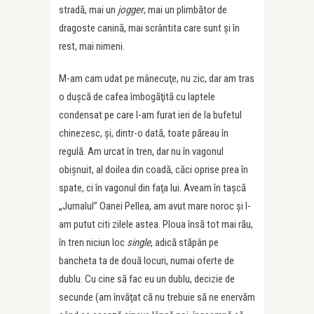
stradă, mai un
jogger
, mai un plimbător de
dragoste canină, mai scrântita care sunt şi în
rest, mai nimeni.
M-am cam udat pe mânecuţe, nu zic, dar am tras
o duşcă de cafea îmbogăţită cu laptele
condensat pe care l-am furat ieri de la bufetul
chinezesc, şi, dintr-o dată, toate păreau în
regulă. Am urcat în tren, dar nu în vagonul
obişnuit, al doilea din coadă, căci oprise prea în
spate, ci în vagonul din faţa lui. Aveam în taşcă
„Jurnalul” Oanei Pellea, am avut mare noroc şi l-
am putut citi zilele astea. Ploua însă tot mai rău,
în tren niciun loc
single
, adică stăpân pe
bancheta ta de două locuri, numai oferte de
dublu. Cu cine să fac eu un dublu, decizie de
secunde (am învăţat că nu trebuie să ne enervăm