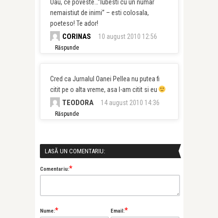
Uau, ce poveste…”Iubesti cu un numar
nemaistiut de inimi” – esti colosala,
poeteso! Te ador!
CORINAS
10 august 2010 12:56
Răspunde
Cred ca Jurnalul Oanei Pellea nu putea fi
citit pe o alta vreme, asa l-am citit si eu
TEODORA
14 august 2010 14:36
Răspunde
LASĂ UN COMENTARIU:
*
Comentariu:
*
*
Nume:
Email: