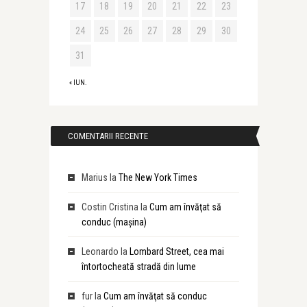
17
18
19
20
21
22
23
24
25
26
27
28
29
30
31
« IUN.
COMENTARII RECENTE
Marius
la
The New York Times
Costin Cristina
la
Cum am învăţat să
conduc (maşina)
Leonardo
la
Lombard Street, cea mai
întortocheată stradă din lume
fur
la
Cum am învăţat să conduc