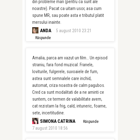
din probleme mari (pentru ca sunt ale
noastre). Pacat ca uitam usor, asa cum
spune MR, sau poate asta e tributul platit
mersului inainte.
ANDA
5 august 2010 23:21
Răspunde
Amalia, parca am vazut un film… Un episod
straniu, fara fond muzical. Franele,
loviturile, fulgerele, suvoaiele de fum,
astea sunt semnalele care inchid,
automat, criza noastra de calm pagubos.
Cred ca sunt modalitati de a ne aminti ce
suntem, ce termen de valabilitate avem,
cat rezistam la frig, cald, intuneric, foame,
sete, incertitudine.
SIMONA CATRINA
Răspunde
7 august 2010 18:56