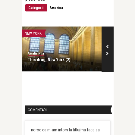
Categorii:
America
NEW YORK
NEW YORK
Amalia Nita
Amalia Nita
This drug, New York (2)
This drug, N
COMENTARII
noroc ca m-am intors la titlu(ma face sa