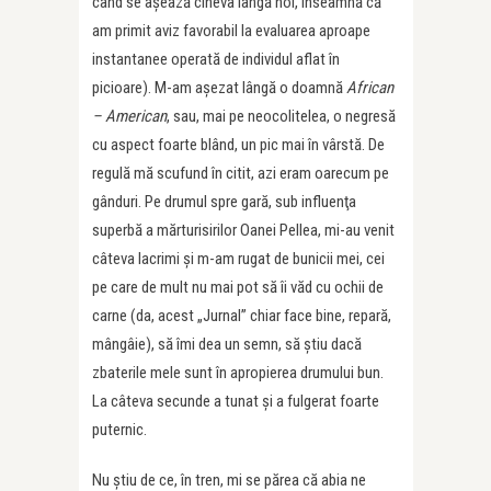
când se aşează cineva lângă noi, înseamnă că
am primit aviz favorabil la evaluarea aproape
instantanee operată de individul aflat în
picioare). M-am aşezat lângă o doamnă
African
– American
, sau, mai pe neocolitelea, o negresă
cu aspect foarte blând, un pic mai în vârstă. De
regulă mă scufund în citit, azi eram oarecum pe
gânduri. Pe drumul spre gară, sub influenţa
superbă a mărturisirilor Oanei Pellea, mi-au venit
câteva lacrimi şi m-am rugat de bunicii mei, cei
pe care de mult nu mai pot să îi văd cu ochii de
carne (da, acest „Jurnal” chiar face bine, repară,
mângâie), să îmi dea un semn, să ştiu dacă
zbaterile mele sunt în apropierea drumului bun.
La câteva secunde a tunat şi a fulgerat foarte
puternic.
Nu ştiu de ce, în tren, mi se părea că abia ne