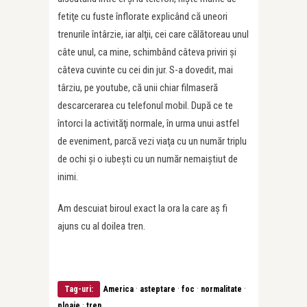
fetiţe cu fuste înflorate explicând că uneori
trenurile întârzie, iar alţii, cei care călătoreau unul
câte unul, ca mine, schimbând câteva priviri şi
câteva cuvinte cu cei din jur. S-a dovedit, mai
târziu, pe youtube, că unii chiar filmaseră
descarcerarea cu telefonul mobil. După ce te
întorci la activităţi normale, în urma unui astfel
de eveniment, parcă vezi viaţa cu un număr triplu
de ochi şi o iubeşti cu un număr nemaiştiut de
inimi.
Am descuiat biroul exact la ora la care aş fi
ajuns cu al doilea tren.
·
·
·
·
Tag-uri:
America
asteptare
foc
normalitate
·
ploaie
tren