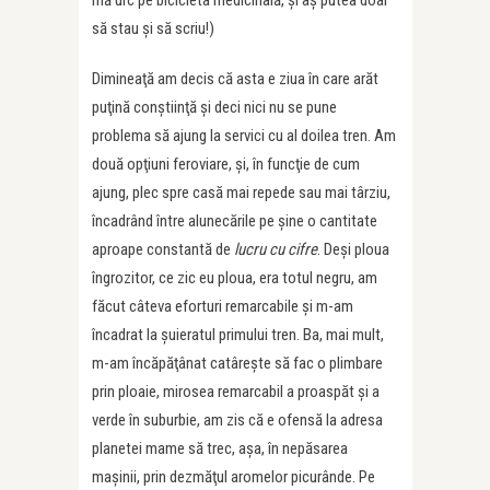
mă urc pe bicicleta medicinală, şi aş putea doar
să stau şi să scriu!)
Dimineaţă am decis că asta e ziua în care arăt
puţină conştiinţă şi deci nici nu se pune
problema să ajung la servici cu al doilea tren. Am
două opţiuni feroviare, şi, în funcţie de cum
ajung, plec spre casă mai repede sau mai târziu,
încadrând între alunecările pe şine o cantitate
aproape constantă de
lucru cu cifre
. Deşi ploua
îngrozitor, ce zic eu ploua, era totul negru, am
făcut câteva eforturi remarcabile şi m-am
încadrat la şuieratul primului tren. Ba, mai mult,
m-am încăpăţânat catâreşte să fac o plimbare
prin ploaie, mirosea remarcabil a proaspăt şi a
verde în suburbie, am zis că e ofensă la adresa
planetei mame să trec, aşa, în nepăsarea
maşinii, prin dezmăţul aromelor picurânde. Pe