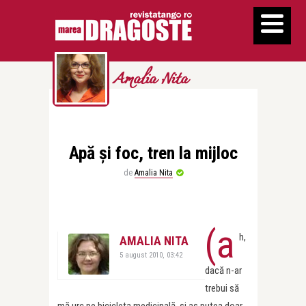
Amalia Nita
Apă şi foc, tren la mijloc
de
Amalia Nita
(a
h,
AMALIA NITA
5 august 2010, 03:42
dacă n-ar
trebui să