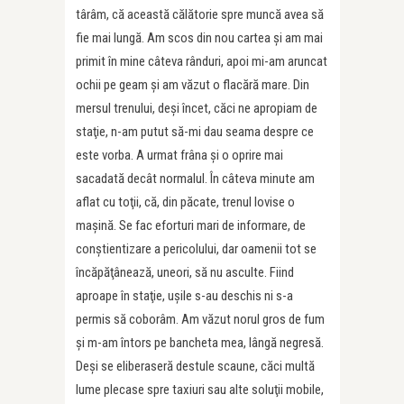
târâm, că această călătorie spre muncă avea să
fie mai lungă. Am scos din nou cartea şi am mai
primit în mine câteva rânduri, apoi mi-am aruncat
ochii pe geam şi am văzut o flacără mare. Din
mersul trenului, deşi încet, căci ne apropiam de
staţie, n-am putut să-mi dau seama despre ce
este vorba. A urmat frâna şi o oprire mai
sacadată decât normalul. În câteva minute am
aflat cu toţii, că, din păcate, trenul lovise o
maşină. Se fac eforturi mari de informare, de
conştientizare a pericolului, dar oamenii tot se
încăpăţânează, uneori, să nu asculte. Fiind
aproape în staţie, uşile s-au deschis ni s-a
permis să coborâm. Am văzut norul gros de fum
şi m-am întors pe bancheta mea, lângă negresă.
Deşi se eliberaseră destule scaune, căci multă
lume plecase spre taxiuri sau alte soluţii mobile,