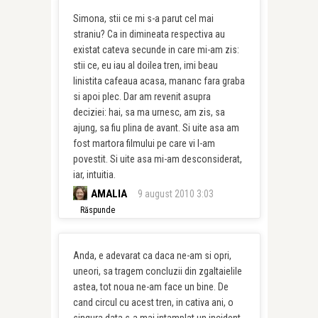
Simona, stii ce mi s-a parut cel mai
straniu? Ca in dimineata respectiva au
existat cateva secunde in care mi-am zis:
stii ce, eu iau al doilea tren, imi beau
linistita cafeaua acasa, mananc fara graba
si apoi plec. Dar am revenit asupra
deciziei: hai, sa ma urnesc, am zis, sa
ajung, sa fiu plina de avant. Si uite asa am
fost martora filmului pe care vi l-am
povestit. Si uite asa mi-am desconsiderat,
iar, intuitia.
AMALIA
9 august 2010 3:03
Răspunde
Anda, e adevarat ca daca ne-am si opri,
uneori, sa tragem concluzii din zgaltaielile
astea, tot noua ne-am face un bine. De
cand circul cu acest tren, in cativa ani, o