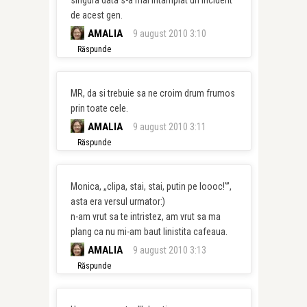
singura data s-a mai intamplat un incident
de acest gen.
AMALIA
9 august 2010 3:10
Răspunde
MR, da si trebuie sa ne croim drum frumos
prin toate cele.
AMALIA
9 august 2010 3:11
Răspunde
Monica, „clipa, stai, stai, putin pe loooc!'”,
asta era versul urmator:)
n-am vrut sa te intristez, am vrut sa ma
plang ca nu mi-am baut linistita cafeaua.
AMALIA
9 august 2010 3:13
Răspunde