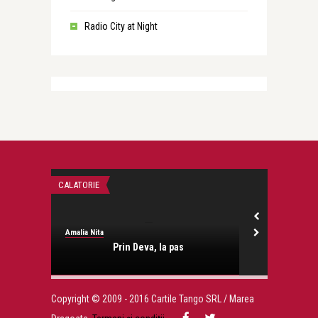
Radio City at Night
CALATORIE
CU CARTEA PE C
Amalia Nita
Amalia Nita
Prin Deva, la pas
Şi 
Copyright © 2009 - 2016 Cartile Tango SRL / Marea