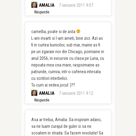
AMALIA
7 ianuarie 2011 4:07
Răspunde
camellia, poate si de asta
L-am invarti si l-am ameti, bine zici. Azi as
fi in curtea bunicilor, sub mar, maine as fi
pe un zgaraie nor din Chicago, poimaine in
anul 2056, in excursie cu clasa pe Luna, cu
nepoata mea cea mare, raspoimaine as
patrunde, cumva, intr-o cafenea intesata
cu scriitori interbelici.
Tu cum ai vedea jocul :)??
AMALIA
7 ianuarie 2011 4:12
Răspunde
Asa ar trebui, Amalia. Sa inspiram adanc,
sa ne luam curajul de guler si sa ne
scoatem in strada. Sa facem revolutie! Sa