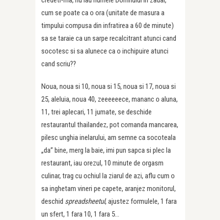
credeti-ma, nu iau numele Domnului in zadar,
cum se poate ca o ora (unitate de masura a
timpului compusa din infratirea a 60 de minute)
sa se taraie ca un sarpe recalcitrant atunci cand
socotesc si sa alunece ca o inchipuire atunci
cand scriu??
Noua, noua si 10, noua si 15, noua si 17, noua si
25, aleluia, noua 40, zeeeeeece, mananc o aluna,
11, trei aplecari, 11 jumate, se deschide
restaurantul thailandez, pot comanda mancarea,
pilesc unghia inelarului, am semne ca socoteala
„da” bine, merg la baie, imi pun sapca si plec la
restaurant, iau orezul, 10 minute de orgasm
culinar, trag cu ochiul la ziarul de azi, aflu cum o
sa inghetam vineri pe capete, aranjez monitorul,
deschid
spreadsheetul
, ajustez formulele, 1 fara
un sfert, 1 fara 10, 1 fara 5…