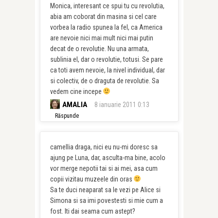
Monica, interesant ce spui tu cu revolutia,
abia am coborat din masina si cel care
vorbea la radio spunea la fel, ca America
are nevoie nici mai mult nici mai putin
decat de o revolutie. Nu una armata,
sublinia el, dar o revolutie, totusi. Se pare
ca toti avem nevoie, la nivel individual, dar
si colectiv, de o draguta de revolutie. Sa
vedem cine incepe
AMALIA
8 ianuarie 2011 0:13
Răspunde
camellia draga, nici eu nu-mi doresc sa
ajung pe Luna, dar, asculta-ma bine, acolo
vor merge nepotii tai si ai mei, asa cum
copii vizitau muzeele din oras
Sa te duci neaparat sa le vezi pe Alice si
Simona si sa imi povestesti si mie cum a
fost. Iti dai seama cum astept?