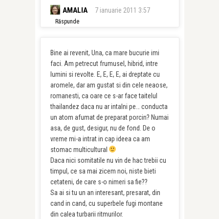
AMALIA
7 ianuarie 2011 3:57
Răspunde
Bine ai revenit, Una, ca mare bucurie imi
faci. Am petrecut frumusel, hibrid, intre
lumini si revolte. E, E, E, E, ai dreptate cu
aromele, dar am gustat si din cele neaose,
romanesti, ca oare ce s-ar face taitelul
thailandez daca nu ar intalni pe… conducta
un atom afumat de preparat porcin? Numai
asa, de gust, desigur, nu de fond. De o
vreme mi-a intrat in cap ideea ca am
stomac multicultural
Daca nici somitatile nu vin de hac trebii cu
timpul, ce sa mai zicem noi, niste bieti
cetateni, de care s-o nimeri sa fie??
Sa ai si tu un an interesant, presarat, din
cand in cand, cu superbele fugi montane
din calea turbarii ritmurilor.