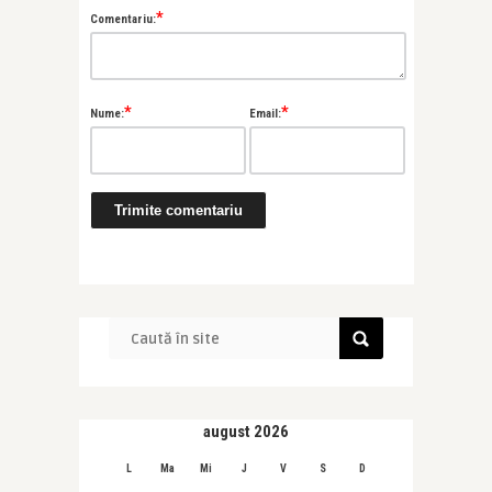
*
Comentariu:
*
*
Nume:
Email:
august 2026
L
Ma
Mi
J
V
S
D