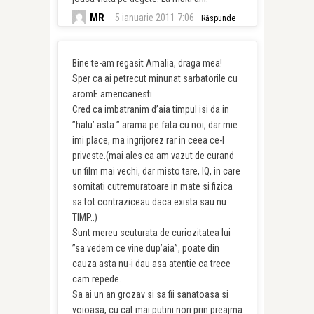
MR
5 ianuarie 2011 7:06
Răspunde
Bine te-am regasit Amalia, draga mea!
Sper ca ai petrecut minunat sarbatorile cu
aromE americanesti.
Cred ca imbatranim d’aia timpul isi da in
”halu’ asta ” arama pe fata cu noi, dar mie
imi place, ma ingrijorez rar in ceea ce-l
priveste.(mai ales ca am vazut de curand
un film mai vechi, dar misto tare, IQ, in care
somitati cutremuratoare in mate si fizica
sa tot contraziceau daca exista sau nu
TIMP..)
Sunt mereu scuturata de curiozitatea lui
”sa vedem ce vine dup’aia”, poate din
cauza asta nu-i dau asa atentie ca trece
cam repede.
Sa ai un an grozav si sa fii sanatoasa si
voioasa, cu cat mai putini nori prin preajma