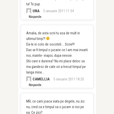
ta! Te pup.
UNA
5 ianuarie 2011 11:34
Răspunde
Amalia, de asta scrii tu asa de mult in
ultimul timp?!
Da-le in colo de socoteli…. Scrie!!!
Dac-ar fi timpul o jucarie ce l-am mai invarti
noi, inainte- inapoi, dupa nevoie.
Stii care e durerea? Nu-mi place deloc sa
ma gandesc de cate ori a trecut timpul pe
langa mine…
CAMELLIA
5 ianuarie 2011 18:20
Răspunde
MR, ce cam joaca viata pe degete, nu zic
nu, cred ca e timpul sa o jucam si noi pe
ea. Ce zici?