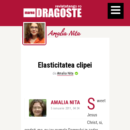
Amalia Nita
Elasticitatea clipei
de
Amalia Nita
S
weet
AMALIA NITA
5 ianuarie 2011, 04:34
Jesus
Christ, si,