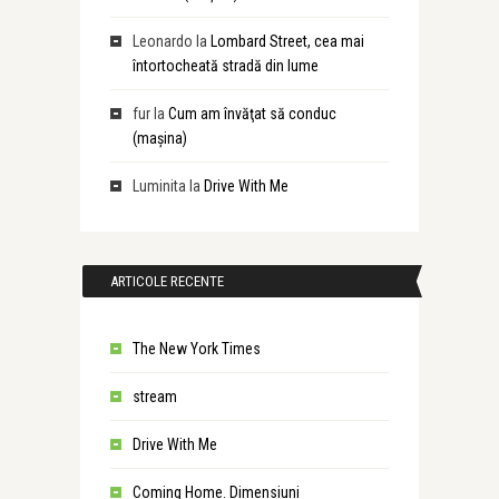
Leonardo
la
Lombard Street, cea mai
întortocheată stradă din lume
fur
la
Cum am învăţat să conduc
(maşina)
Luminita
la
Drive With Me
ARTICOLE RECENTE
The New York Times
stream
Drive With Me
Coming Home. Dimensiuni