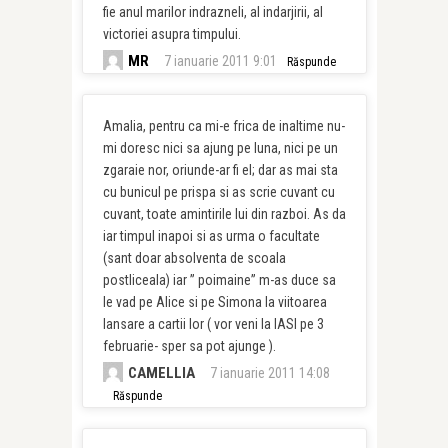
fie anul marilor indrazneli, al indarjirii, al
victoriei asupra timpului.
MR
7 ianuarie 2011 9:01
Răspunde
Amalia, pentru ca mi-e frica de inaltime nu-
mi doresc nici sa ajung pe luna, nici pe un
zgaraie nor, oriunde-ar fi el; dar as mai sta
cu bunicul pe prispa si as scrie cuvant cu
cuvant, toate amintirile lui din razboi. As da
iar timpul inapoi si as urma o facultate
(sant doar absolventa de scoala
postliceala) iar ” poimaine” m-as duce sa
le vad pe Alice si pe Simona la viitoarea
lansare a cartii lor ( vor veni la IASI pe 3
februarie- sper sa pot ajunge ).
CAMELLIA
7 ianuarie 2011 14:08
Răspunde