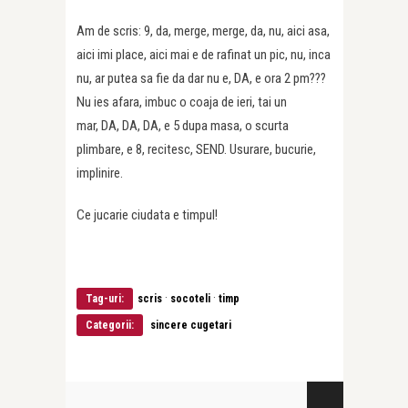
Am de scris: 9, da, merge, merge, da, nu, aici asa,
aici imi place, aici mai e de rafinat un pic, nu, inca
nu, ar putea sa fie da dar nu e, DA, e ora 2 pm???
Nu ies afara, imbuc o coaja de ieri, tai un
mar, DA, DA, DA, e 5 dupa masa, o scurta
plimbare, e 8, recitesc, SEND. Usurare, bucurie,
implinire.
Ce jucarie ciudata e timpul!
·
·
Tag-uri:
scris
socoteli
timp
Categorii:
sincere cugetari