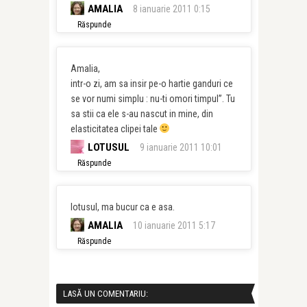
AMALIA
8 ianuarie 2011 0:15
Răspunde
Amalia,
intr-o zi, am sa insir pe-o hartie ganduri ce
se vor numi simplu : nu-ti omori timpul”. Tu
sa stii ca ele s-au nascut in mine, din
elasticitatea clipei tale
LOTUSUL
9 ianuarie 2011 10:01
Răspunde
lotusul, ma bucur ca e asa.
AMALIA
10 ianuarie 2011 5:17
Răspunde
LASĂ UN COMENTARIU: