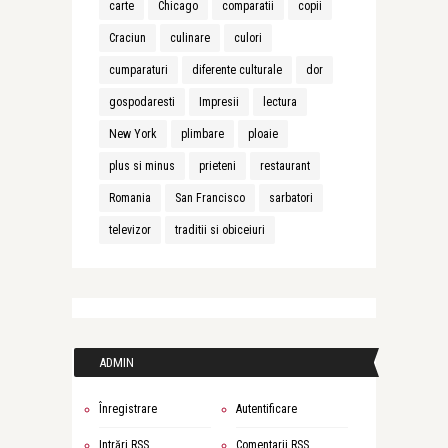
carte
Chicago
comparatii
copii
Craciun
culinare
culori
cumparaturi
diferente culturale
dor
gospodaresti
Impresii
lectura
New York
plimbare
ploaie
plus si minus
prieteni
restaurant
Romania
San Francisco
sarbatori
televizor
traditii si obiceiuri
ADMIN
Înregistrare
Autentificare
Intrări
RSS
Comentarii
RSS