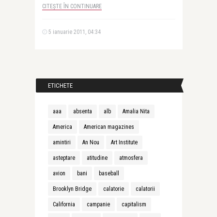
CITEȘTE ÎN CONTINUARE
5 ianuarie 2011, 04:34
ETICHETE
aaa
absenta
alb
Amalia Nita
America
American magazines
amintiri
An Nou
Art Institute
asteptare
atitudine
atmosfera
avion
bani
baseball
Brooklyn Bridge
calatorie
calatorii
California
campanie
capitalism