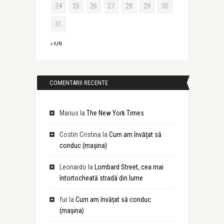
24
25
26
27
28
29
30
31
« IUN.
COMENTARII RECENTE
Marius
la
The New York Times
Costin Cristina
la
Cum am învăţat să
conduc (maşina)
Leonardo
la
Lombard Street, cea mai
întortocheată stradă din lume
fur
la
Cum am învăţat să conduc
(maşina)