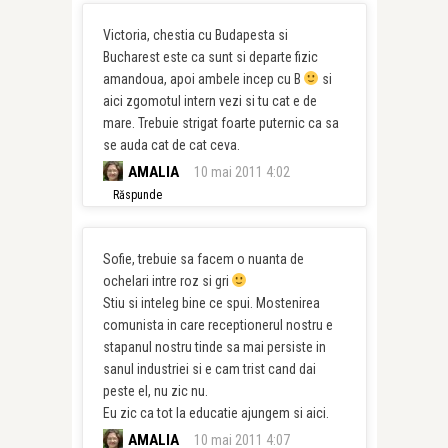
Victoria, chestia cu Budapesta si
Bucharest este ca sunt si departe fizic
amandoua, apoi ambele incep cu B
si
aici zgomotul intern vezi si tu cat e de
mare. Trebuie strigat foarte puternic ca sa
se auda cat de cat ceva.
AMALIA
10 mai 2011 4:02
Răspunde
Sofie, trebuie sa facem o nuanta de
ochelari intre roz si gri
Stiu si inteleg bine ce spui. Mostenirea
comunista in care receptionerul nostru e
stapanul nostru tinde sa mai persiste in
sanul industriei si e cam trist cand dai
peste el, nu zic nu.
Eu zic ca tot la educatie ajungem si aici.
AMALIA
10 mai 2011 4:07