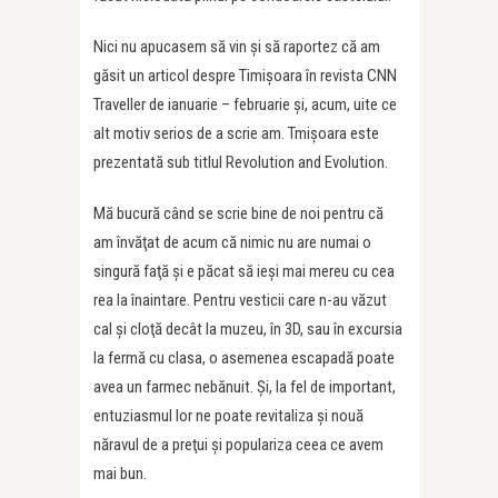
Nici nu apucasem să vin şi să raportez că am
găsit un articol despre Timişoara în revista CNN
Traveller de ianuarie – februarie şi, acum, uite ce
alt motiv serios de a scrie am. Tmişoara este
prezentată sub titlul Revolution and Evolution.
Mă bucură când se scrie bine de noi pentru că
am învăţat de acum că nimic nu are numai o
singură faţă şi e păcat să ieşi mai mereu cu cea
rea la înaintare. Pentru vesticii care n-au văzut
cal şi cloţă decât la muzeu, în 3D, sau în excursia
la fermă cu clasa, o asemenea escapadă poate
avea un farmec nebănuit. Şi, la fel de important,
entuziasmul lor ne poate revitaliza şi nouă
năravul de a preţui şi populariza ceea ce avem
mai bun.