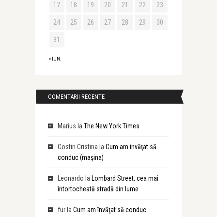
17
18
19
20
21
22
23
24
25
26
27
28
29
30
31
« IUN.
COMENTARII RECENTE
Marius
la
The New York Times
Costin Cristina
la
Cum am învăţat să
conduc (maşina)
Leonardo
la
Lombard Street, cea mai
întortocheată stradă din lume
fur
la
Cum am învăţat să conduc