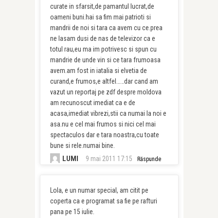
curate in sfarsit,de pamantul lucrat,de
oameni buni.hai sa fim mai patrioti si
mandrii de noi si tara ca avem cu ce.prea
ne lasam dusi de nas de televizor ca e
totul rau,eu ma im potrivesc si spun cu
mandrie de unde vin si ce tara frumoasa
avem.am fost in iatalia si elvetia de
curand,e frumos,e altfel……dar cand am
vazut un reportaj pe zdf despre moldova
am recunoscut imediat ca e de
acasa,imediat vibrezi,stii ca numai la noi e
asa.nu e cel mai frumos si nici cel mai
spectaculos dar e tara noastra,cu toate
bune si rele.numai bine.
LUMI
9 mai 2011 17:15
Răspunde
Lola, e un numar special, am citit pe
coperta ca e programat sa fie pe rafturi
pana pe 15 iulie.