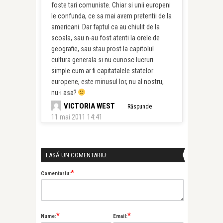
foste tari comuniste. Chiar si unii europeni
le confunda, ce sa mai avem pretentii de la
americani. Dar faptul ca au chiulit de la
scoala, sau n-au fost atenti la orele de
geografie, sau stau prost la capitolul
cultura generala si nu cunosc lucruri
simple cum ar fi capitatalele statelor
europene, este minusul lor, nu al nostru,
nu-i asa?
VICTORIA WEST
Răspunde
11 mai 2011 14:41
LASĂ UN COMENTARIU:
*
Comentariu:
*
*
Nume:
Email: