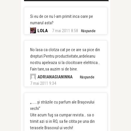
Si eu de ce nu l-am primit inca oare pe
numarul asta?
LOLA
7 mai 2011 8:58
Răspunde
No lasa ca clotza cat pe ce are sa pice din
drepturi.Pentru productivitate,ardeleanu
nostru apeleaza si la clocitoare elehtrica…
Fain tare,sa auzim si de bine.
ADRIANAGIANINNA
Răspunde
7 mai 2011 9:34
„…….şi străzile cu parfum ale Braşovului
vechi”
Uite acum fug sa cumpar revista… sa o
trimit azi si in RO, sa fie citita pe una din
terasele Brasovul ui vechi!