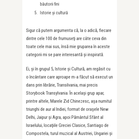
băutorii fini
Istorie şi cultură
Sigur că putem argumenta că, la o adică, fiecare
dintre cele 100 de frumuseţi are câte ceva din
toate cele mai sus, însă mie gruparea în aceste
categorii mi se pare interesantă şi inspirată.
Ei, şi în grupul 5, Istorie şi Cultură, am regăsit cu
o încântare care aproape m-a făcut să execut un
dans prin librărie, Transilvania, mai precis
Storybook Transylvania. În acelaşi grup apar,
printre altele, Marele Zid Chinezesc, aşa numitul
triunghi de aur al Indiei, format de oraşele New
Delhi, Jaipur şi Agra, apoi Pământul Sfânt al
Israelului, locaţiile Greciei Clasice, Santiago de
Compostela, turul muzical al Austriei, Ungariei şi