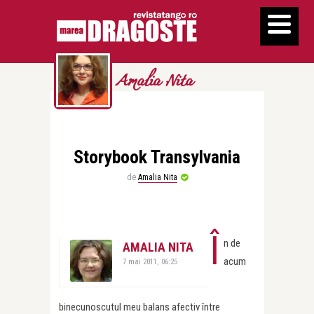
Amalia Nita
Storybook Transylvania
de
Amalia Nita
Î
n de
AMALIA NITA
acum
7 mai 2011, 06:25
binecunoscutul meu balans afectiv între