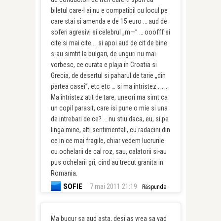
biletul care-l ai nu e compatibil cu locul pe
care stai si amenda e de 15 euro … aud de
soferi agresivi si celebrul „m—” … ooofff si
cite si mai cite … si apoi aud de cit de bine
s-au simtit la bulgari, de unguri nu mai
vorbesc, ce curata e plaja in Croatia si
Grecia, de desertul si paharul de tarie „din
partea casei”, etc etc … si ma intristez …….
Ma intristez atit de tare, uneori ma simt ca
un copil parasit, care isi pune o mie si una
de intrebari de ce? … nu stiu daca, eu, si pe
linga mine, alti sentimentali, cu radacini din
ce in ce mai fragile, chiar vedem lucrurile
cu ochelarii de cal roz, sau, calatorii si-au
pus ochelarii gri, cind au trecut granita in
Romania.
SOFIE
7 mai 2011 21:19
Răspunde
Ma bucur sa aud asta, desi as vrea sa vad