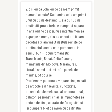
Zic si eu ca Lola, eu de ce n-am primit
numarul acesta? Saptamina asta am primit
unul cu 50 de destinatii … ala cu 100 de
destinatii, poate trebuie cumparat separat.
In alta ordine de idei, nu e intentia mea sa
supar pe nimeni, stiu ca uneori pot fi cam
circotasa :), am vazut destule reviste pe
continentul acesta care pomenesc -in
sensul bun – locuri romanesti:
Transilvania, Banat, Delta Dunarii,
minastirile din Moldova, Maramures,
litoralul samd … si imi infoi penele de
mindrie, of course.
Problema – personala – apare cind, minati
de articolele din reviste, curiozitate,
povesti de-ale mele sau altor conationali,
calatorii pasionati chiar isi impacheteaza
periuta de dinti, aparatul de fotografiat si
isi cumpara bilet de avion cu destinatia