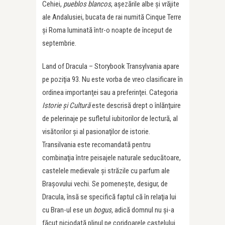
Cehiei,
pueblos blancos
, aşezările albe şi vrăjite
ale Andalusiei, bucata de rai numită Cinque Terre
şi Roma luminată într-o noapte de început de
septembrie.
Land of Dracula – Storybook Transylvania apare
pe poziţia 93. Nu este vorba de vreo clasificare în
ordinea importanţei sau a preferinţei. Categoria
Istorie şi Cultură
este descrisă drept o înlănţuire
de pelerinaje pe sufletul iubitorilor de lectură, al
visătorilor şi al pasionaţilor de istorie.
Transilvania este recomandată pentru
combinaţia între peisajele naturale seducătoare,
castelele medievale şi străzile cu parfum ale
Braşovului vechi. Se pomeneşte, desigur, de
Dracula, însă se specifică faptul că în relaţia lui
cu Bran-ul ese un
bogus,
adică domnul nu şi-a
făcut niciodată plinul pe coridoarele castelului.