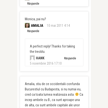
Răspunde
Monica, pai nu?
AMALIA
10 mai 2011 4:14
Răspunde
A perfect reply! Thanks for taking
the treoblu.
HANK
Răspunde
5 noiembrie 2016 17:10
Amalia, stiu de ce occidentalii confunda
Bucurestiul cu Budapesta, si nu numai eu,
cred ca toata lumea realizeaza asta.
Ca
incep ambele cu B., ca sunt aproape una
de alta, ca sunt ambele capitale ale unor