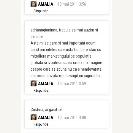
AMALIA
10 mai 2011 3:56
Răspunde
adrianagianinna, trebuie sa mai auzim si
de bine.
Asta mi se pare si mai important acum,
cand am inteles ca exista tari care stau cu
mitraliera marketingului pe populatia
globala si izbutesc sa isi creeze o imagine
despre care as spune nu ca e neadevarata,
dar cosmetizata mestesugit cu siguranta.
AMALIA
10 mai 2011 3:59
Răspunde
Cristina, ai gasit-o?
AMALIA
10 mai 2011 4:00
Răspunde