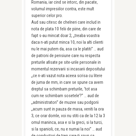
Romania, iar cind se intorc, din pacate,
volumul impresiilor contra, este mult
superior celor pro.
Aud sau citesc de chelneri care includ in
nota de plata 10 felii de piine, din care de
fapt s-au mincat doar 2, „treaba voastra
daca n-ati putut minca 10, noi la alti clienti
nu le mai putem da, asa ca le platiti” … aud
de patroni de pensiune care nu respecta
preturile afisate pe site-urile personale in
momentul rezervarii si incasarii depositului
„ce n-ati vazut nota aceea scrisa cu litere
de juma de mm, in care se spune ca avem
dreptul sa schimbam preturile, ‘tot asa
cum ne schimbam sosetele’?” … aud de
„administratori” de muzee sau podgorii
„acum sunt in pauza de masa, veniti la ora
3, ce orar domle, voi nu stiti ca de la 12 la 3
omul maninca, asa e si la greci, si la turci,
si la spanioli, ce, nu e numai la noi” … aud
de conductori de tren care-ti spun ca