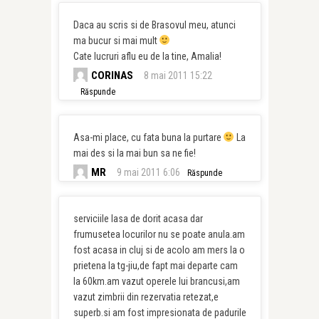
Daca au scris si de Brasovul meu, atunci
ma bucur si mai mult
Cate lucruri aflu eu de la tine, Amalia!
CORINAS
8 mai 2011 15:22
Răspunde
Asa-mi place, cu fata buna la purtare
La
mai des si la mai bun sa ne fie!
MR
9 mai 2011 6:06
Răspunde
serviciile lasa de dorit acasa dar
frumusetea locurilor nu se poate anula.am
fost acasa in cluj si de acolo am mers la o
prietena la tg-jiu,de fapt mai departe cam
la 60km.am vazut operele lui brancusi,am
vazut zimbrii din rezervatia retezat,e
superb.si am fost impresionata de padurile