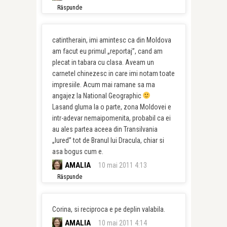
Răspunde
catintherain, imi amintesc ca din Moldova
am facut eu primul „reportaj”, cand am
plecat in tabara cu clasa. Aveam un
carnetel chinezesc in care imi notam toate
impresiile. Acum mai ramane sa ma
angajez la National Geographic
Lasand gluma la o parte, zona Moldovei e
intr-adevar nemaipomenita, probabil ca ei
au ales partea aceea din Transilvania
„lured” tot de Branul lui Dracula, chiar si
asa bogus cum e.
AMALIA
10 mai 2011 4:13
Răspunde
Corina, si reciproca e pe deplin valabila.
AMALIA
10 mai 2011 4:14