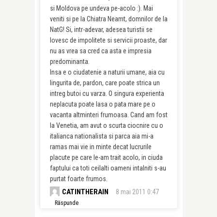
si Moldova pe undeva pe-acolo :). Mai
veniti si pe la Chiatra Neamt, domnilor de la
NatG! Si, intr-adevar, adesea turistii se
lovesc de impolitete si servicii proaste, dar
nu as vrea sa cred ca asta e impresia
predominanta.
Insa e o ciudatenie a naturii umane, aia cu
lingurita de, pardon, care poate strica un
intreg butoi cu varza. O singura experienta
neplacuta poate lasa o pata mare pe o
vacanta altminteri frumoasa. Cand am fost
la Venetia, am avut o scurta ciocnire cu o
italianca nationalista si parca aia mi-a
ramas mai vie in minte decat lucrurile
placute pe care le-am trait acolo, in ciuda
faptului ca toti ceilalti oameni intalniti s-au
purtat foarte frumos.
CATINTHERAIN
8 mai 2011 0:47
Răspunde