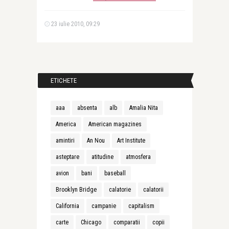
23 iulie 2010, 09:29
ETICHETE
aaa
absenta
alb
Amalia Nita
America
American magazines
amintiri
An Nou
Art Institute
asteptare
atitudine
atmosfera
avion
bani
baseball
Brooklyn Bridge
calatorie
calatorii
California
campanie
capitalism
carte
Chicago
comparatii
copii