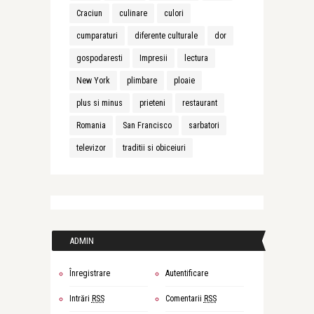
Craciun
culinare
culori
cumparaturi
diferente culturale
dor
gospodaresti
Impresii
lectura
New York
plimbare
ploaie
plus si minus
prieteni
restaurant
Romania
San Francisco
sarbatori
televizor
traditii si obiceiuri
ADMIN
Înregistrare
Autentificare
Intrări
RSS
Comentarii
RSS