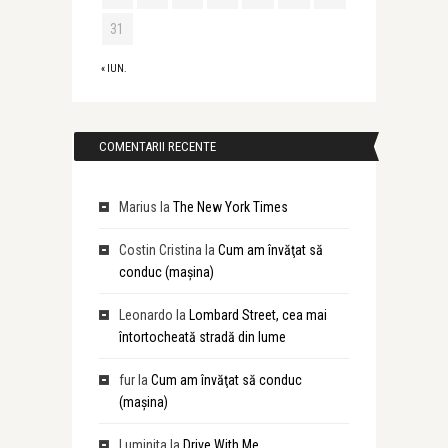
31
« IUN.
COMENTARII RECENTE
Marius
la
The New York Times
Costin Cristina
la
Cum am învăţat să
conduc (maşina)
Leonardo
la
Lombard Street, cea mai
întortocheată stradă din lume
fur
la
Cum am învăţat să conduc
(maşina)
Luminita
la
Drive With Me