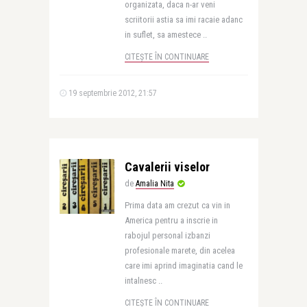
organizata, daca n-ar veni
scriitorii astia sa imi racaie adanc
in suflet, sa amestece ..
CITEȘTE ÎN CONTINUARE
19 septembrie 2012, 21:57
Cavalerii viselor
de
Amalia Nita
Prima data am crezut ca vin in
America pentru a inscrie in
rabojul personal izbanzi
profesionale marete, din acelea
care imi aprind imaginatia cand le
intalnesc ..
CITEȘTE ÎN CONTINUARE