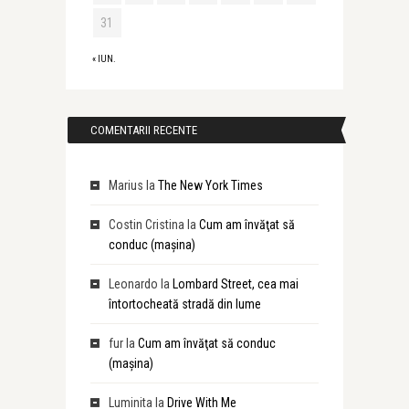
31
« IUN.
COMENTARII RECENTE
Marius
la
The New York Times
Costin Cristina
la
Cum am învăţat să
conduc (maşina)
Leonardo
la
Lombard Street, cea mai
întortocheată stradă din lume
fur
la
Cum am învăţat să conduc
(maşina)
Luminita
la
Drive With Me