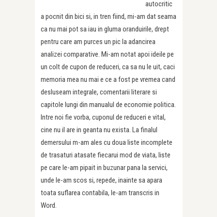
autocritic
a pocnit din bici si, in tren fiind, mi-am dat seama
ca nu mai pot sa iau in gluma oranduirile, drept
pentru care am purces un pic la adancirea
analizei comparative. Mi-am notat apoi ideile pe
un colt de cupon de reduceri, ca sa nu le uit, caci
memoria mea nu mai e ce a fost pe vremea cand
desluseam integrale, comentarii literare si
capitole lungi din manualul de economie politica.
Intre noi fie vorba, cuponul de reduceri e vital,
cine nu il are in geanta nu exista. La finalul
demersului m-am ales cu doua liste incomplete
de trasaturi atasate fiecarui mod de viata, liste
pe care le-am pipait in buzunar pana la servici,
unde le-am scos si, repede, inainte sa apara
toata suflarea contabila, le-am transcris in
Word.