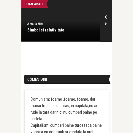
COMPARATII
TELEVIZIUNE
Amalia Nita
Amalia Nita
Simbol si relativitate
In cinstea si
COMENTARII
Comunism: foame ,foame, foame, dar
macar locuiesti la oras, in capitala,nu ai
rude la tara dar nici nu cumperi paine pe
cartela.
Capitalism: cumperi paine turceasca,paine
vopsita cu coloranti si vanduta la pret