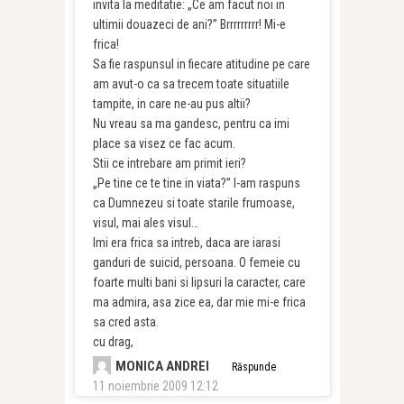
invita la meditatie: „Ce am facut noi in
ultimii douazeci de ani?” Brrrrrrrrr! Mi-e
frica!
Sa fie raspunsul in fiecare atitudine pe care
am avut-o ca sa trecem toate situatiile
tampite, in care ne-au pus altii?
Nu vreau sa ma gandesc, pentru ca imi
place sa visez ce fac acum.
Stii ce intrebare am primit ieri?
„Pe tine ce te tine in viata?” I-am raspuns
ca Dumnezeu si toate starile frumoase,
visul, mai ales visul…
Imi era frica sa intreb, daca are iarasi
ganduri de suicid, persoana. O femeie cu
foarte multi bani si lipsuri la caracter, care
ma admira, asa zice ea, dar mie mi-e frica
sa cred asta.
cu drag,
MONICA ANDREI
Răspunde
11 noiembrie 2009 12:12