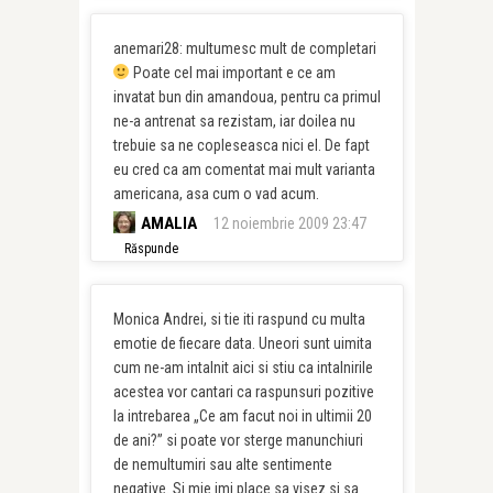
anemari28: multumesc mult de completari
Poate cel mai important e ce am
invatat bun din amandoua, pentru ca primul
ne-a antrenat sa rezistam, iar doilea nu
trebuie sa ne copleseasca nici el. De fapt
eu cred ca am comentat mai mult varianta
americana, asa cum o vad acum.
AMALIA
12 noiembrie 2009 23:47
Răspunde
Monica Andrei, si tie iti raspund cu multa
emotie de fiecare data. Uneori sunt uimita
cum ne-am intalnit aici si stiu ca intalnirile
acestea vor cantari ca raspunsuri pozitive
la intrebarea „Ce am facut noi in ultimii 20
de ani?” si poate vor sterge manunchiuri
de nemultumiri sau alte sentimente
negative. Si mie imi place sa visez si sa