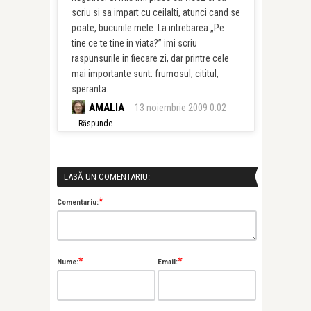
scriu si sa impart cu ceilalti, atunci cand se
poate, bucuriile mele. La intrebarea „Pe
tine ce te tine in viata?” imi scriu
raspunsurile in fiecare zi, dar printre cele
mai importante sunt: frumosul, cititul,
speranta.
AMALIA
13 noiembrie 2009 0:02
Răspunde
LASĂ UN COMENTARIU:
*
Comentariu:
*
*
Nume:
Email: