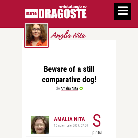
Amalia Nita
Beware of a still
comparative dog!
de
Amalia Nita
S
AMALIA NITA
10 noiembrie 2009, 07:30
piritul