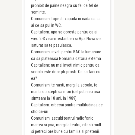
prohibit de paine neagra cu fel de fel de
seminte.
Comunism: topesti zapada in cada ca sa
ai ce sa pui in WC.
Capitalism: apa se opreste pentru ca ai
vreo 2-3 vecini restantieri si Apa Nova s-a
saturat sa te pasuiasca.
Comunism: inveti pentru BAC la lumanare
ca sa plateasca Romania datoria externa.
Capitalism: nu mai inveti nimic pentru ca
scoala este doar ptr prosti. Ce sa faci cu
ea?
Comunism: te nasti, mergi la scoala, te
mariti si astepti sa mori (cel putin eu asa
simteam la 18 ani, in 1989).
Capitalism: orbecai printre multitudinea de
choice-uri
Comunism: asculti teatrul radiofonic
martea si joia, mergi la teatru, citesti mult
si petreci ore bune cu familia si prietenii.