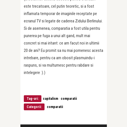
este trecatoare, cel putin teoretic, si a fost
inflamata temporar de imaginile receptate pe
ecranul TV si legate de caderea Zidului Berlinului.
Si de asemenea, comparatia a fost utila pentru
punerea pe fuga a unui alt gand, mult mai
concret si mai iritant: ce am facut noi in ultimii
20 de ani? Eu promit sa nu mai pomenesc acesta
intrebare, pentru ca am obosit plasmuindu-i
raspuns, si va multumesc pentru rabdare si
intelegere :).)
·
Tag-uri:
capitalism
comparatii
Categorii:
comparatii