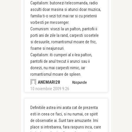
Capitalism: butonezi telecomanda, radio
asculti doar masina si atunci doar muzica,
familia ti-o vezi tot mai rar si cu prietenii
vorbesti pe messenger.
Comunism: visezi la un palton, pantofii ii
porti ani de zile la rand, carpesti sosetele
si desuurile, romantismul moare de fric,
foame si neajunsuri.
Capitalism: iti cumperi al x-lea palton,
pantofii de anul trecut ii arunci sau ii
donezi, nu mai carpesti nimic, iar
romantismul moare de spleen.
ANEMARI28
Răspunde
10 noiembrie 2009 9:26
Definitiile astea imi arata cat de prezenta
esti in ceea ce faci, si nu numai, ce spirit
de observatie ai. Sunt tare amuzante. Imi
place si intrebarea, fara raspuns inca, care