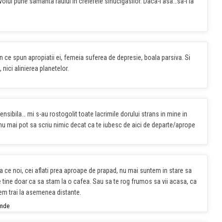
iavolul pune samanta raului in creierele sinucigasilor. Daca-i asa…sa-l ia
n ce spun apropiatii ei, femeia suferea de depresie, boala parsiva. Si
 nici alinierea planetelor.
sibila… mi s-au rostogolit toate lacrimile dorului strans in mine in
 nu mai pot sa scriu nimic decat ca te iubesc de aici de departe/aprope
ea ce noi, cei aflati prea aproape de prapad, nu mai suntem in stare sa
e tine doar ca sa stam la o cafea. Sau sa te rog frumos sa vii acasa, ca
tem trai la asemenea distante.
unde