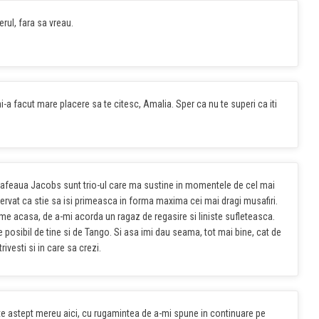
rul, fara sa vreau.
-a facut mare placere sa te citesc, Amalia. Sper ca nu te superi ca iti
cafeaua Jacobs sunt trio-ul care ma sustine in momentele de cel mai
ervat ca stie sa isi primeasca in forma maxima cei mai dragi musafiri.
me acasa, de a-mi acorda un ragaz de regasire si liniste sufleteasca.
e posibil de tine si de Tango. Si asa imi dau seama, tot mai bine, cat de
ivesti si in care sa crezi.
i te astept mereu aici, cu rugamintea de a-mi spune in continuare pe