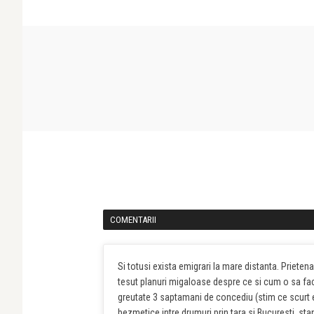
COMENTARII
Si totusi exista emigrari la mare distanta. Prieten
tesut planuri migaloase despre ce si cum o sa fac
greutate 3 saptamani de concediu (stim ce scurt e 
bezmetice intre drumuri prin tara si Bucuresti, sta