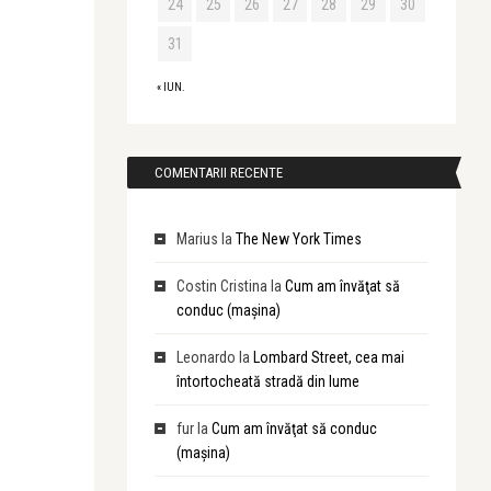
24
25
26
27
28
29
30
31
« IUN.
COMENTARII RECENTE
Marius
la
The New York Times
Costin Cristina
la
Cum am învăţat să
conduc (maşina)
Leonardo
la
Lombard Street, cea mai
întortocheată stradă din lume
fur
la
Cum am învăţat să conduc
(maşina)