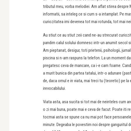
tributul meu, vorba melodiei. Am aflat stirea despre
informatii, sa inteleg ce si cum s-a intamplat. Pe m
curiozitatea imi devenea tot mai rotunda, tot mai ne
Au stiut ce au stiut zeii cand ne-au strecurat curio
pandim calul solului domnesc intr-un anumit secol si 
Am pieptanat, desigur, toti prietenii, psihologii, jurna
piscina si n-am raspuns la telefon. La un moment dat 
pregatesc ceva de mancare, ca i-e cam foame. Cand i
a murit bunica din partea tatalui, intr-o adunare (pas
de, daca omul e in viata, mai treci tu (teoretic) pe la 
irevocabilului.
Viata asta, asa sucita si tot mai de neinteles cum are
o zi mai buna, poate mai e ceva de facut. Poate iti r
tocmai asta se spune ca nu mai pot face persoanele c
minute. Degeaba le povestim noi despre ganguritul d