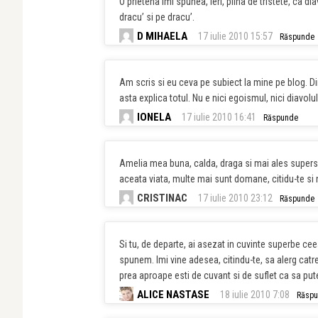
O prietena imi spunea, ieri, plina de tristete, ca d
dracu’ si pe dracu’.
D MIHAELA
17 iulie 2010 15:57
Răspunde
Am scris si eu ceva pe subiect la mine pe blog. Di
asta explica totul. Nu e nici egoismul, nici diavolul,
IONELA
17 iulie 2010 16:41
Răspunde
Amelia mea buna, calda, draga si mai ales supersen
aceata viata, multe mai sunt domane, citidu-te si
CRISTINAC
17 iulie 2010 23:12
Răspunde
Si tu, de departe, ai asezat in cuvinte superbe ce
spunem. Imi vine adesea, citindu-te, sa alerg catr
prea aproape esti de cuvant si de suflet ca sa pu
ALICE NASTASE
18 iulie 2010 7:08
Răsp