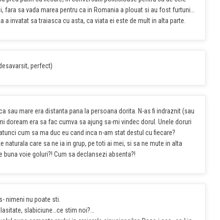
i, fara sa vada marea pentru ca in Romania a plouat si au fost furtuni…
ca a invatat sa traiasca cu asta, ca viata ei este de mult in alta parte.
desavarsit, perfect)
ca sau mare era distanta pana la persoana dorita. N-as fi indraznit (sau
-mi doream era sa fac cumva sa ajung sa-mi vindec dorul. Unele doruri
i-atunci cum sa ma duc eu cand inca n-am stat destul cu fiecare?
aturala care sa ne ia in grup, pe toti ai mei, si sa ne mute in alta
de buna voie goluri?! Cum sa declansezi absenta?!
s- nimeni nu poate sti.
 lasitate, slabiciune…ce stim noi?…