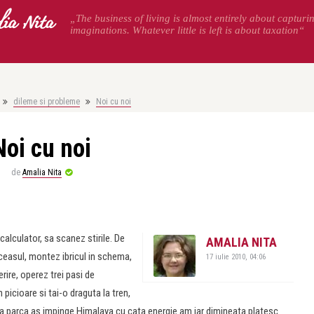
ia Nita
„The business of living is almost entirely about capturi
imaginations. Whatever little is left is about taxation“
dileme si probleme
Noi cu noi
Noi cu noi
de
Amalia Nita
lculator, sa scanez stirile. De
AMALIA NITA
ceasul, montez ibricul in schema,
17 iulie 2010, 04:06
rire, operez trei pasi de
icioare si tai-o draguta la tren,
ara parca as impinge Himalaya cu cata energie am iar dimineata platesc