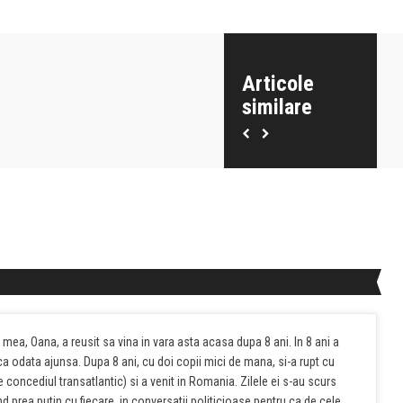
Articole
similare
a mea, Oana, a reusit sa vina in vara asta acasa dupa 8 ani. In 8 ani a
a odata ajunsa. Dupa 8 ani, cu doi copii mici de mana, si-a rupt cu
concediul transatlantic) si a venit in Romania. Zilele ei s-au scurs
nd prea putin cu fiecare, in conversatii politicioase pentru ca de cele