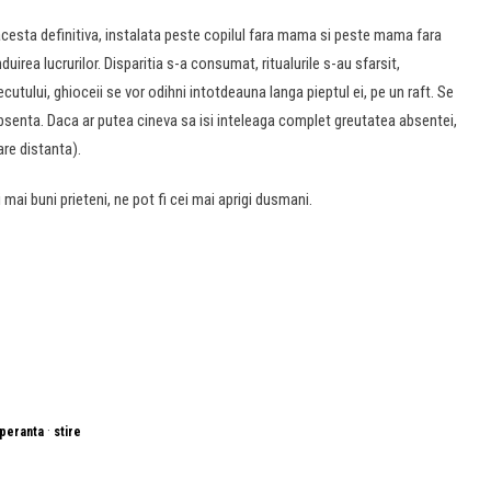
acesta definitiva, instalata peste copilul fara mama si peste mama fara
irea lucrurilor. Disparitia s-a consumat, ritualurile s-au sfarsit,
cutului, ghioceii se vor odihni intotdeauna langa pieptul ei, pe un raft. Se
de absenta. Daca ar putea cineva sa isi inteleaga complet greutatea absentei,
are distanta).
i mai buni prieteni, ne pot fi cei mai aprigi dusmani.
·
peranta
stire