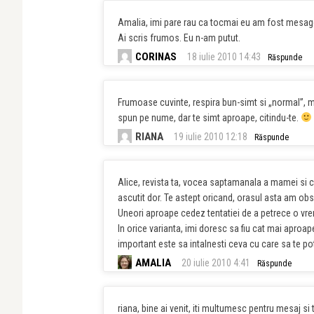
Amalia, imi pare rau ca tocmai eu am fost mesage
Ai scris frumos. Eu n-am putut.
CORINAS
18 iulie 2010 14:43
Răspunde
Frumoase cuvinte, respira bun-simt si „normal”, mi
spun pe nume, dar te simt aproape, citindu-te.
RIANA
19 iulie 2010 12:18
Răspunde
Alice, revista ta, vocea saptamanala a mamei si 
ascutit dor. Te astept oricand, orasul asta am obs
Uneori aproape cedez tentatiei de a petrece o vre
In orice varianta, imi doresc sa fiu cat mai aproap
important este sa intalnesti ceva cu care sa te potr
AMALIA
20 iulie 2010 4:41
Răspunde
riana, bine ai venit, iti multumesc pentru mesaj s