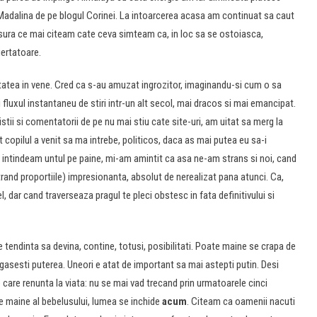
 Madalina de pe blogul Corinei. La intoarcerea acasa am continuat sa caut
asura ce mai citeam cate ceva simteam ca, in loc sa se ostoiasca,
iertatoare.
zitatea in vene. Cred ca s-au amuzat ingrozitor, imaginandu-si cum o sa
fluxul instantaneu de stiri intr-un alt secol, mai dracos si mai emancipat.
listii si comentatorii de pe nu mai stiu cate site-uri, am uitat sa merg la
copilul a venit sa ma intrebe, politicos, daca as mai putea eu sa-i
ntindeam untul pe paine, mi-am amintit ca asa ne-am strans si noi, cand
trand proportiile) impresionanta, absolut de nerealizat pana atunci. Ca,
el, dar cand traverseaza pragul te pleci obstesc in fata definitivului si
 tendinta sa devina, contine, totusi, posibilitati. Poate maine se crapa de
egasesti puterea. Uneori e atat de important sa mai astepti putin. Desi
are renunta la viata: nu se mai vad trecand prin urmatoarele cinci
e maine al bebelusului, lumea se inchide
acum
. Citeam ca oamenii nacuti