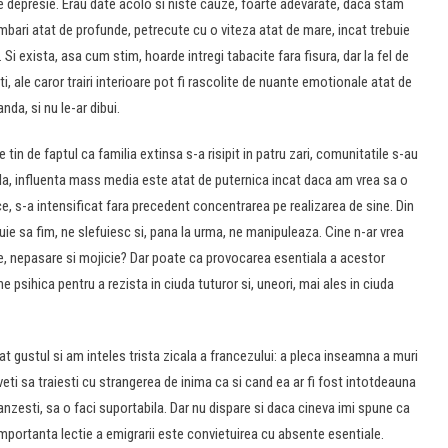
 depresie. Erau date acolo si niste cauze, foarte adevarate, daca stam
ari atat de profunde, petrecute cu o viteza atat de mare, incat trebuie
 Si exista, asa cum stim, hoarde intregi tabacite fara fisura, dar la fel de
i, ale caror trairi interioare pot fi rascolite de nuante emotionale atat de
anda, si nu le-ar dibui.
tin de faptul ca familia extinsa s-a risipit in patru zari, comunitatile s-au
a, influenta mass media este atat de puternica incat daca am vrea sa o
ce, s-a intensificat fara precedent concentrarea pe realizarea de sine. Din
uie sa fim, ne slefuiesc si, pana la urma, ne manipuleaza. Cine n-ar vrea
ie, nepasare si mojicie? Dar poate ca provocarea esentiala a acestor
 psihica pentru a rezista in ciuda tuturor si, uneori, mai ales in ciuda
t gustul si am inteles trista zicala a francezului: a pleca inseamna a muri
veti sa traiesti cu strangerea de inima ca si cand ea ar fi fost intotdeauna
lanzesti, sa o faci suportabila. Dar nu dispare si daca cineva imi spune ca
importanta lectie a emigrarii este convietuirea cu absente esentiale.