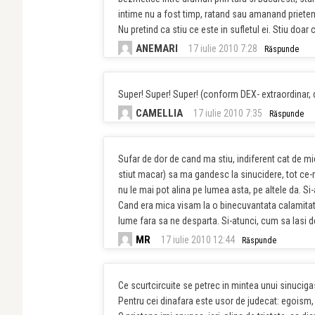
intime nu a fost timp, ratand sau amanand prieten
Nu pretind ca stiu ce este in sufletul ei. Stiu doar 
ANEMARI
17 iulie 2010 7:28
Răspunde
Super! Super! Super! (conform DEX- extraordinar, 
CAMELLIA
17 iulie 2010 7:35
Răspunde
Sufar de dor de cand ma stiu, indiferent cat de mi
stiut macar) sa ma gandesc la sinucidere, tot ce
nu le mai pot alina pe lumea asta, pe altele da. S
Cand era mica visam la o binecuvantata calamitate n
lume fara sa ne desparta. Si-atunci, cum sa lasi 
MR
17 iulie 2010 12:44
Răspunde
Ce scurtcircuite se petrec in mintea unui sinuciga
Pentru cei dinafara este usor de judecat: egoism,