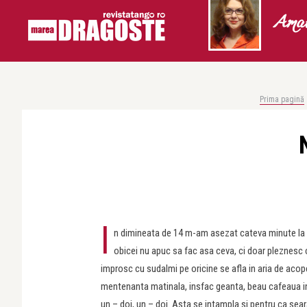
Amal
Prima pagină
I
n dimineata de 14 m-am asezat cateva minute la ca
obicei nu apuc sa fac asa ceva, ci doar pleznesc 
improsc cu sudalmi pe oricine se afla in aria de acope
mentenanta matinala, insfac geanta, beau cafeaua in p
un – doi, un – doi. Asta se intampla si pentru ca se