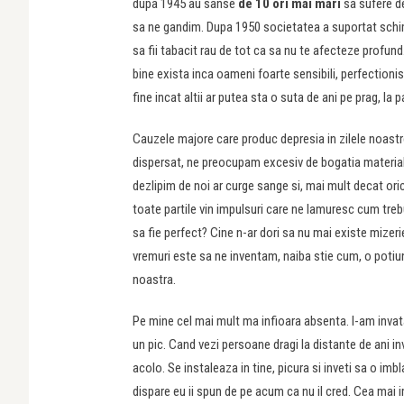
dupa 1945 au sanse
de 10 ori mai mari
sa sufere de
sa ne gandim. Dupa 1950 societatea a suportat schimb
sa fii tabacit rau de tot ca sa nu te afecteze profund.
bine exista inca oameni foarte sensibili, perfectionist
fine incat altii ar putea sta o suta de ani pe prag, la p
Cauzele majore care produc depresia in zilele noastre 
dispersat, ne preocupam excesiv de bogatia material
dezlipim de noi ar curge sange si, mai mult decat ori
toate partile vin impulsuri care ne lamuresc cum treb
sa fie perfect? Cine n-ar dori sa nu mai existe mizer
vremuri este sa ne inventam, naiba stie cum, o potiune
noastra.
Pe mine cel mai mult ma infioara absenta. I-am invata
un pic. Cand vezi persoane dragi la distante de ani in
acolo. Se instaleaza in tine, picura si inveti sa o imb
dispare eu ii spun de pe acum ca nu il cred. Cea mai 