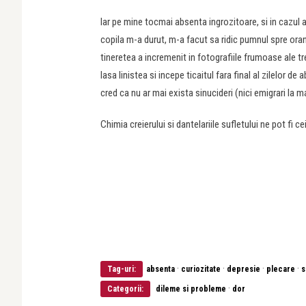
Iar pe mine tocmai absenta ingrozitoare, si in cazul 
copila m-a durut, m-a facut sa ridic pumnul spre orandu
tineretea a incremenit in fotografiile frumoase ale tre
lasa linistea si incepe ticaitul fara final al zilelor 
cred ca nu ar mai exista sinucideri (nici emigrari la m
Chimia creierului si dantelariile sufletului ne pot fi ce
·
·
·
·
Tag-uri:
absenta
curiozitate
depresie
plecare
s
·
Categorii:
dileme si probleme
dor