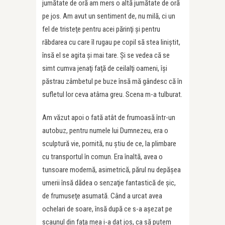
jumătate de oră am mers o altă jumătate de oră
pe jos. Am avut un sentiment de, nu milă, ci un
fel de tristeţe pentru acei părinţi şi pentru
răbdarea cu care îl rugau pe copil să stea liniştit,
însă el se agita şi mai tare. Şi se vedea că se
simt cumva jenaţi faţă de ceilalţi oameni, îşi
păstrau zâmbetul pe buze însă mă gândesc că în
sufletul lor ceva atârna greu. Scena m-a tulburat.
Am văzut apoi o fată atât de frumoasă într-un
autobuz, pentru numele lui Dumnezeu, era o
sculptură vie, pornită, nu ştiu de ce, la plimbare
cu transportul în comun. Era înaltă, avea o
tunsoare modernă, asimetrică, părul nu depăşea
umerii însă dădea o senzaţie fantastică de şic,
de frumuseţe asumată. Când a urcat avea
ochelari de soare, însă după ce s-a aşezat pe
scaunul din faţa mea i-a dat jos, ca să putem