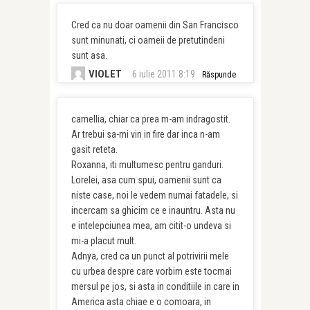
Cred ca nu doar oamenii din San Francisco
sunt minunati, ci oameii de pretutindeni
sunt asa.
VIOLET
6 iulie 2011 8:19
Răspunde
camellia, chiar ca prea m-am indragostit.
Ar trebui sa-mi vin in fire dar inca n-am
gasit reteta.
Roxanna, iti multumesc pentru ganduri.
Lorelei, asa cum spui, oamenii sunt ca
niste case, noi le vedem numai fatadele, si
incercam sa ghicim ce e inauntru. Asta nu
e intelepciunea mea, am citit-o undeva si
mi-a placut mult.
Adnya, cred ca un punct al potrivirii mele
cu urbea despre care vorbim este tocmai
mersul pe jos, si asta in conditiile in care in
America asta chiae e o comoara, in