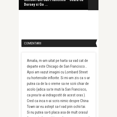
Dorsey si Go ...
COMENTARII
Amalia, m-am uitat pe harta sa vad cat de
departe este Chicago de San Francisco…
Apoi am vazut imagini cu Lombard Street
cu hortensiile inflorite. Si mi-am zis ca s-ar
putea ca de la o vreme sa ne scrii chiar de
acolo (adica sa te muti la San Francisco,
ca prea te-ai indragostit de acest oras ).
Cred ca inca n-ai scris nimic despre China
Town iar eu astept sa-l vad prin ochii tai.
Si nu putea sa-ti placa asa de mult orasul