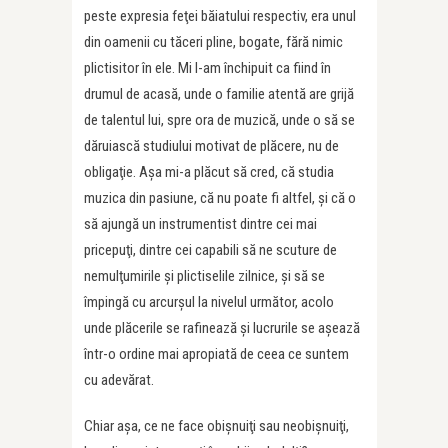
peste expresia feţei băiatului respectiv, era unul
din oamenii cu tăceri pline, bogate, fără nimic
plictisitor în ele. Mi l-am închipuit ca fiind în
drumul de acasă, unde o familie atentă are grijă
de talentul lui, spre ora de muzică, unde o să se
dăruiască studiului motivat de plăcere, nu de
obligaţie. Aşa mi-a plăcut să cred, că studia
muzica din pasiune, că nu poate fi altfel, şi că o
să ajungă un instrumentist dintre cei mai
pricepuţi, dintre cei capabili să ne scuture de
nemulţumirile şi plictiselile zilnice, şi să se
împingă cu arcurşul la nivelul următor, acolo
unde plăcerile se rafinează şi lucrurile se aşează
într-o ordine mai apropiată de ceea ce suntem
cu adevărat.
Chiar aşa, ce ne face obişnuiţi sau neobişnuiţi,