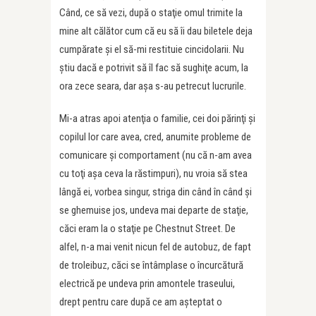
Când, ce să vezi, după o staţie omul trimite la
mine alt călător cum că eu să îi dau biletele deja
cumpărate şi el să-mi restituie cincidolarii. Nu
ştiu dacă e potrivit să îl fac să sughiţe acum, la
ora zece seara, dar aşa s-au petrecut lucrurile.
Mi-a atras apoi atenţia o familie, cei doi părinţi şi
copilul lor care avea, cred, anumite probleme de
comunicare şi comportament (nu că n-am avea
cu toţi aşa ceva la răstimpuri), nu vroia să stea
lângă ei, vorbea singur, striga din când în când şi
se ghemuise jos, undeva mai departe de staţie,
căci eram la o staţie pe Chestnut Street. De
alfel, n-a mai venit nicun fel de autobuz, de fapt
de troleibuz, căci se întâmplase o încurcătură
electrică pe undeva prin amontele traseului,
drept pentru care după ce am aşteptat o