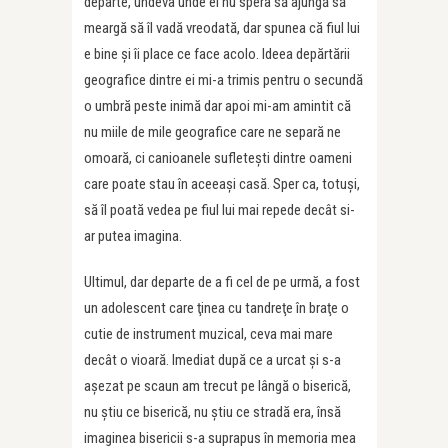
departe, undeva unde el nu spera să ajungă să
meargă să îl vadă vreodată, dar spunea că fiul lui
e bine şi îi place ce face acolo. Ideea depărtării
geografice dintre ei mi-a trimis pentru o secundă
o umbră peste inimă dar apoi mi-am amintit că
nu miile de mile geografice care ne separă ne
omoară, ci canioanele sufleteşti dintre oameni
care poate stau în aceeaşi casă. Sper ca, totuşi,
să îl poată vedea pe fiul lui mai repede decât si-
ar putea imagina.
Ultimul, dar departe de a fi cel de pe urmă, a fost
un adolescent care ţinea cu tandreţe în braţe o
cutie de instrument muzical, ceva mai mare
decât o vioară. Imediat după ce a urcat şi s-a
aşezat pe scaun am trecut pe lângă o biserică,
nu ştiu ce biserică, nu ştiu ce stradă era, însă
imaginea bisericii s-a suprapus în memoria mea