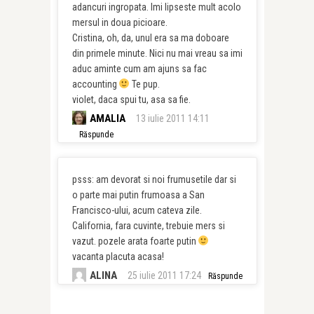
adancuri ingropata. Imi lipseste mult acolo
mersul in doua picioare.
Cristina, oh, da, unul era sa ma doboare
din primele minute. Nici nu mai vreau sa imi
aduc aminte cum am ajuns sa fac
accounting
Te pup.
violet, daca spui tu, asa sa fie.
AMALIA
13 iulie 2011 14:11
Răspunde
psss: am devorat si noi frumusetile dar si
o parte mai putin frumoasa a San
Francisco-ului, acum cateva zile.
California, fara cuvinte, trebuie mers si
vazut. pozele arata foarte putin
vacanta placuta acasa!
ALINA
25 iulie 2011 17:24
Răspunde