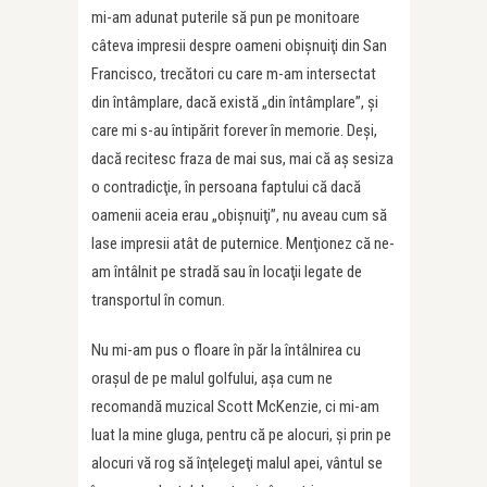
mi-am adunat puterile să pun pe monitoare
câteva impresii despre oameni obişnuiţi din San
Francisco, trecători cu care m-am intersectat
din întâmplare, dacă există „din întâmplare”, şi
care mi s-au întipărit forever în memorie. Deşi,
dacă recitesc fraza de mai sus, mai că aş sesiza
o contradicţie, în persoana faptului că dacă
oamenii aceia erau „obişnuiţi”, nu aveau cum să
lase impresii atât de puternice. Menţionez că ne-
am întâlnit pe stradă sau în locaţii legate de
transportul în comun.
Nu mi-am pus o floare în păr la întâlnirea cu
oraşul de pe malul golfului, aşa cum ne
recomandă muzical Scott McKenzie, ci mi-am
luat la mine gluga, pentru că pe alocuri, şi prin pe
alocuri vă rog să înţelegeţi malul apei, vântul se