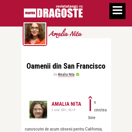
Amalia Nita
Oamenii din San Francisco
de
Amalia Nita
Î
n
AMALIA NITA
cinstea
2 iulie 2011, 05:19
bine
cunoscutei de acum obsesii pentru California,