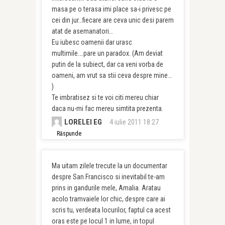
masa pe o terasa imi place sa-i privesc pe
cei din jur…fiecare are ceva unic desi parem
atat de asemanatori…
Eu iubesc oamenii dar urasc
multimile….pare un paradox. (Am deviat
putin de la subiect, dar ca veni vorba de
oameni, am vrut sa stii ceva despre mine…
)
Te imbratisez si te voi citi mereu chiar
daca nu-mi fac mereu simtita prezenta.
LORELEI EG
4 iulie 2011 18:27
Răspunde
Ma uitam zilele trecute la un documentar
despre San Francisco si inevitabil te-am
prins in gandurile mele, Amalia. Aratau
acolo tramvaiele lor chic, despre care ai
scris tu, verdeata locurilor, faptul ca acest
oras este pe locul 1 in lume, in topul