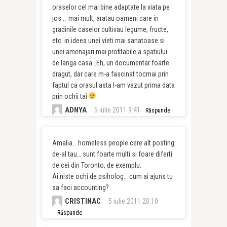
oraselor cel mai bine adaptate la viata pe
jos … mai mult, aratau oameni care in
gradinile caselor cultivau legume, fructe,
etc. in ideea unei vieti mai sanatoase si
unei amenajari mai profitabile a spatiului
de langa casa…Eh, un documentar foarte
dragut, dar care m-a fascinat tocmai prin
faptul ca orasul asta l-am vazut prima data
prin ochii tai
ADNYA
5 iulie 2011 9:41
Răspunde
Amalia… homeless people cere alt posting
de-al tau… sunt foarte multi si foare diferti
de cei din Toronto, de exemplu.
Ai niste ochi de psiholog… cum ai ajuns tu
sa faci accounting?
CRISTINAC
5 iulie 2011 20:10
Răspunde