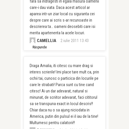
fara sa indragesti in egala masura oamenii
care-i dau viata. Daca acest articol ar
aparea intr-un ziar local cu siguranta cei
despre care ai scris s-ar recunoaste in
descrierea ta… oameni deosebiti care isi
merita apartenenta la acele locuri.
CAMELLIA
2 iulie 2011 13:43
Răspunde
Draga Amalia, iti citesc cu mare drag si
interes scrierile! Imi place tare mult ca, prin
ochii tai, cunosc o particica din locurile pe
care le strabati! Parca sunt cu tine cand
citesc! Ai un dar adevarat, natural si
minunat, de scriitor adevarat, faci cititorul
sa se transpuna exact in locul descris!!
Chiar daca nu o sa ajung niciodata in
America, putin din pulsul ei il iau de la tine!
Multumesc pentru calatorii!!