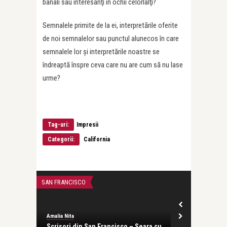
banali sau interesanţi în ochii celorlalţi?
Semnalele primite de la ei, interpretările oferite
de noi semnalelor sau punctul alunecos în care
semnalele lor şi interpretările noastre se
îndreaptă înspre ceva care nu are cum să nu lase
urme?
Tag-uri:
Impresii
Categorii:
California
Amalia Nita
Clujul
SAN FRANCISCO
THE BEST MEMOR
Amalia Nita
Scrisori din San Francisco – Seara cu