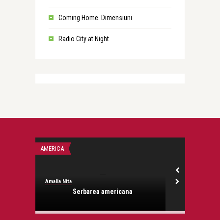
Coming Home. Dimensiuni
Radio City at Night
AMERICA
CU CARTEA PE C
Amalia Nita
Amalia Nita
a orasul
Serbarea americana
T