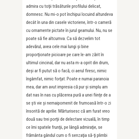
admira cu toţii trăsăturile profilului delicat,
domnesc. Nu mi-o pot închipui locuind altundeva
decât în una din casele victoriene, într-o cameră
cu ornamente pictate în jurul geamului. Nu, nu se
poate să fie altcumva. Ca să dezvelim tot
adevărul, avea cele mai lungi şi bine
proporţionate picioare pe care le-am zărit în
ultimul cincinal, dar nu asta m-a oprit din drum,
deşi ar fi putut să o facă, ci aerul firesc, nimic
îngâmfat, nimic forţat. Poate e numai paranoia
mea, dar am avut impresia că pur şi simplu am
dat nas în nas cu plăcerea pură a unei fiinţe de a
se şti vie şi nemaipomenit de frumoasă într-o zi
însorită de aprilie. Mărturisesc că am furat vreo
două sau trei porţii de delectare vizuală, în timp
ce îmi spatele frunţii, pe lângă admiraţie, se
frământa gândul cum o fi senzaţia să-ţi plimbi