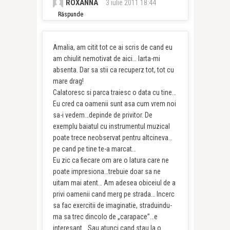
ROXANNA
3 iulie 2011 18:44
Răspunde
Amalia, am citit tot ce ai scris de cand eu
am chiulit nemotivat de aici… Iarta-mi
absenta. Dar sa stii ca recuperz tot, tot cu
mare drag!
Calatoresc si parca traiesc o data cu tine…
Eu cred ca oamenii sunt asa cum vrem noi
sa-i vedem…depinde de privitor. De
exemplu baiatul cu instrumentul muzical
poate trece neobservat pentru altcineva…
pe cand pe tine te-a marcat…
Eu zic ca fiecare om are o latura care ne
poate impresiona…trebuie doar sa ne
uitam mai atent… Am adesea obiceiul de a
privi oamenii cand merg pe strada… Incerc
sa fac exercitii de imaginatie, straduindu-
ma sa trec dincolo de „carapace”…e
interesant… Sau atunci cand stau la o