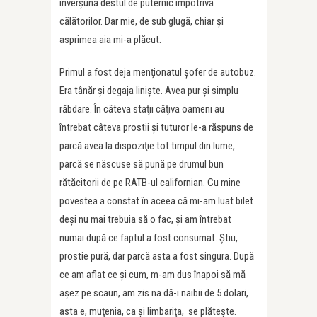
înverşuna destul de puternic împotriva
călătorilor. Dar mie, de sub glugă, chiar şi
asprimea aia mi-a plăcut.
Primul a fost deja menţionatul şofer de autobuz.
Era tânăr şi degaja linişte. Avea pur şi simplu
răbdare. În câteva staţii câţiva oameni au
întrebat câteva prostii şi tuturor le-a răspuns de
parcă avea la dispoziţie tot timpul din lume,
parcă se născuse să pună pe drumul bun
rătăcitorii de pe RATB-ul californian. Cu mine
povestea a constat în aceea că mi-am luat bilet
deşi nu mai trebuia să o fac, şi am întrebat
numai după ce faptul a fost consumat. Ştiu,
prostie pură, dar parcă asta a fost singura. După
ce am aflat ce şi cum, m-am dus înapoi să mă
aşez pe scaun, am zis na dă-i naibii de 5 dolari,
asta e, muţenia, ca şi limbariţa, se plăteşte.