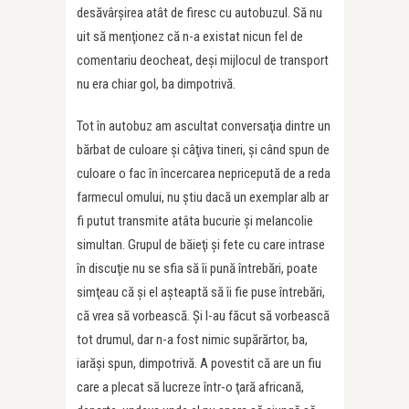
desăvârşirea atât de firesc cu autobuzul. Să nu
uit să menţionez că n-a existat nicun fel de
comentariu deocheat, deşi mijlocul de transport
nu era chiar gol, ba dimpotrivă.
Tot în autobuz am ascultat conversaţia dintre un
bărbat de culoare şi câţiva tineri, şi când spun de
culoare o fac în încercarea nepricepută de a reda
farmecul omului, nu ştiu dacă un exemplar alb ar
fi putut transmite atâta bucurie şi melancolie
simultan. Grupul de băieţi şi fete cu care intrase
în discuţie nu se sfia să îi pună întrebări, poate
simţeau că şi el aşteaptă să îi fie puse întrebări,
că vrea să vorbească. Şi l-au făcut să vorbească
tot drumul, dar n-a fost nimic supărărtor, ba,
iarăşi spun, dimpotrivă. A povestit că are un fiu
care a plecat să lucreze într-o ţară africană,