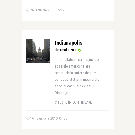
26 ianuarie 2011, 05:47
Indianapolis
de
Amalia Nita
O călătorie cu maşina pe
şoselele americane are
remarcabila putere de a te
conduce atât prin meendrele
agoniei cât şi ale extazului.
Distanţele ..
CITEȘTE ÎN CONTINUARE
16 noiembrie 2010, 04:05