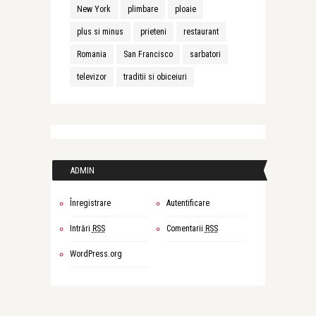
New York
plimbare
ploaie
plus si minus
prieteni
restaurant
Romania
San Francisco
sarbatori
televizor
traditii si obiceiuri
ADMIN
Înregistrare
Autentificare
Intrări
RSS
Comentarii
RSS
WordPress.org