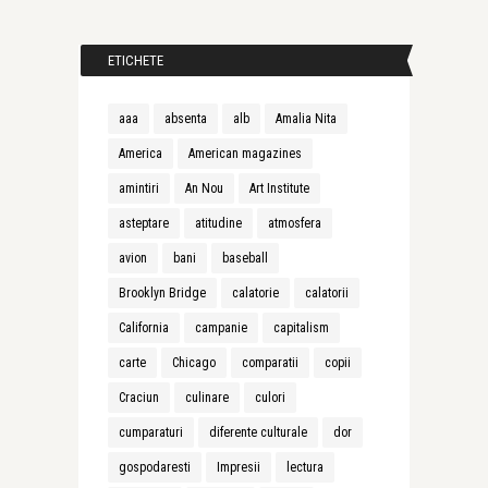
ETICHETE
aaa
absenta
alb
Amalia Nita
America
American magazines
amintiri
An Nou
Art Institute
asteptare
atitudine
atmosfera
avion
bani
baseball
Brooklyn Bridge
calatorie
calatorii
California
campanie
capitalism
carte
Chicago
comparatii
copii
Craciun
culinare
culori
cumparaturi
diferente culturale
dor
gospodaresti
Impresii
lectura