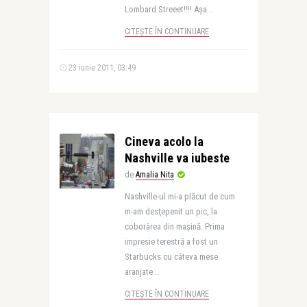
Lombard Streeet!!!! Aşa ..
CITEȘTE ÎN CONTINUARE
23 iunie 2011, 03:49
Cineva acolo la
Nashville va iubeste
de
Amalia Nita
Nashville-ul mi-a plăcut de cum
m-am desţepenit un pic, la
coborârea din maşină. Prima
impresie terestră a fost un
Starbucks cu câteva mese
aranjate ..
CITEȘTE ÎN CONTINUARE