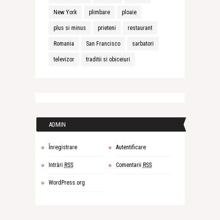
New York
plimbare
ploaie
plus si minus
prieteni
restaurant
Romania
San Francisco
sarbatori
televizor
traditii si obiceiuri
ADMIN
Înregistrare
Autentificare
Intrări
RSS
Comentarii
RSS
WordPress.org