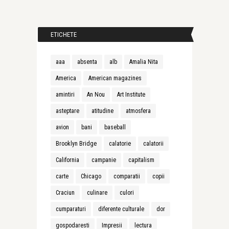
ETICHETE
aaa
absenta
alb
Amalia Nita
America
American magazines
amintiri
An Nou
Art Institute
asteptare
atitudine
atmosfera
avion
bani
baseball
Brooklyn Bridge
calatorie
calatorii
California
campanie
capitalism
carte
Chicago
comparatii
copii
Craciun
culinare
culori
cumparaturi
diferente culturale
dor
gospodaresti
Impresii
lectura