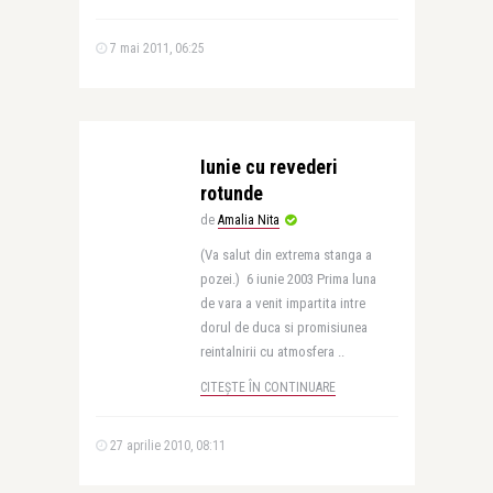
7 mai 2011, 06:25
Iunie cu revederi
rotunde
de
Amalia Nita
(Va salut din extrema stanga a
pozei.) 6 iunie 2003 Prima luna
de vara a venit impartita intre
dorul de duca si promisiunea
reintalnirii cu atmosfera ..
CITEȘTE ÎN CONTINUARE
27 aprilie 2010, 08:11